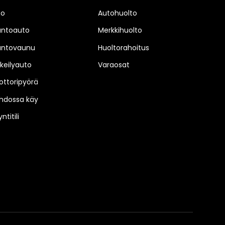
to
Autohuolto
untoauto
Merkkihuolto
untovaunu
Huoltorahoitus
keilyauto
Varaosat
ttoripyörä
hdossa käy
ntitili