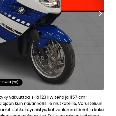
ki kuvat (20)
y vakuuttaa, sillä 123 kW teho ja 1157 cm³
joon kuin nautinnollisille mutkateille. Varusteluun
 jarrut, sähkökäynnistys, kahvanlämmittimet ja kaksi
 ajamiseen mukavuutta. Erityisen mielenkiintoinen