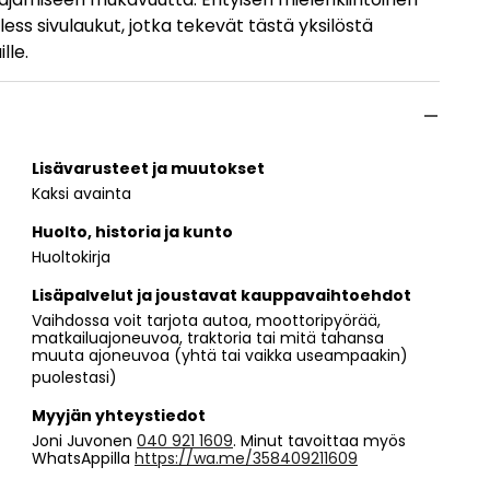
less sivulaukut, jotka tekevät tästä yksilöstä
lle.
Lisävarusteet ja muutokset
Kaksi avainta
Huolto, historia ja kunto
Huoltokirja
Lisäpalvelut ja joustavat kauppavaihtoehdot
Vaihdossa voit tarjota autoa, moottoripyörää,
matkailuajoneuvoa, traktoria tai mitä tahansa
muuta ajoneuvoa (yhtä tai vaikka useampaakin)
puolestasi)
Myyjän yhteystiedot
Joni Juvonen
040 921 1609
. Minut tavoittaa myös
WhatsAppilla
https://wa.me/358409211609