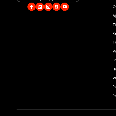
O
A
Ti
R
T
V
S
Ha
V
R
P