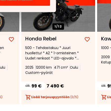
1/
12
Honda Rebel
Kaw
Lisää
Poista
Lisää
Poista
nen
500 - Tehdastakuu * Juuri
1000 -
suosikiksi
suosikeista
suosikiksi
suosikeist
*
huollettu! * A2 * 1-omisteinen *
2009
Uudet renkaat * LED-ajovalo *
Katup
Kahvanlämmittimet *
ulu
2025
12000 km
471 cm³
Oulu
Custom-pyörät
99 €
7 490 €
9
alk.
alk.
5)
Lisää tarjouspyyntöön
(
0
/5)
Li