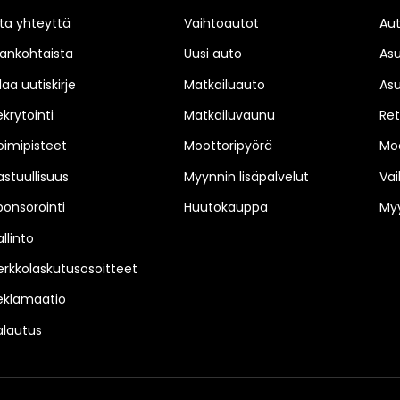
ta yhteyttä
Vaihtoautot
Au
jankohtaista
Uusi auto
As
laa uutiskirje
Matkailuauto
As
ekrytointi
Matkailuvaunu
Ret
oimipisteet
Moottoripyörä
Moo
astuullisuus
Myynnin lisäpalvelut
Vai
ponsorointi
Huutokauppa
Myy
llinto
erkkolaskutusosoitteet
eklamaatio
alautus