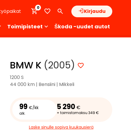
0
työpaikat
Kirjaudu
Toimipisteet
Škoda -uudet autot
BMW K
(2005)
1200 S
44 000 km | Bensiini | Mikkeli
99
5 290
€
€/kk
+ toimistomaksu 349 €
alk.
Laske sinulle sopiva kuukausierä