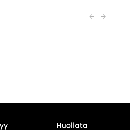
yy
Huollata