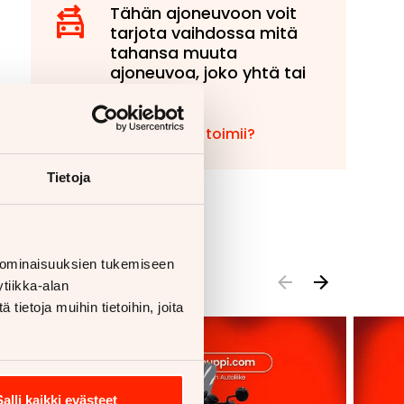
Tähän ajoneuvoon voit
tarjota vaihdossa mitä
tahansa muuta
ajoneuvoa, joko yhtä tai
useampaa!
Miten vaihto toimii?
Tietoja
 ominaisuuksien tukemiseen
tiikka-alan
ietoja muihin tietoihin, joita
Salli kaikki evästeet