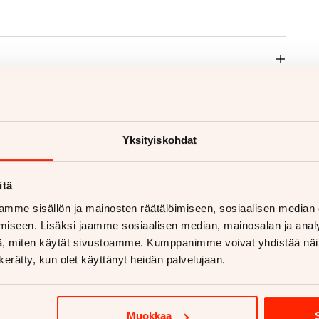
Yksityiskohdat
voja
itä
mme sisällön ja mainosten räätälöimiseen, sosiaalisen median
iseen. Lisäksi jaamme sosiaalisen median, mainosalan ja analy
, miten käytät sivustoamme. Kumppanimme voivat yhdistää näitä t
n kerätty, kun olet käyttänyt heidän palvelujaan.
Muokkaa