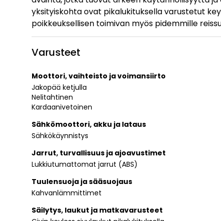
yksityiskohta ovat pikalukituksella varustetut key
poikkeuksellisen toimivan myös pidemmille reissui
Varusteet
Moottori, vaihteisto ja voimansiirto
Jakopää ketjulla
Nelitahtinen
Kardaanivetoinen
Sähkömoottori, akku ja lataus
Sähkökäynnistys
Jarrut, turvallisuus ja ajoavustimet
Lukkiutumattomat jarrut (ABS)
Tuulensuoja ja sääsuojaus
Kahvanlämmittimet
Säilytys, laukut ja matkavarusteet