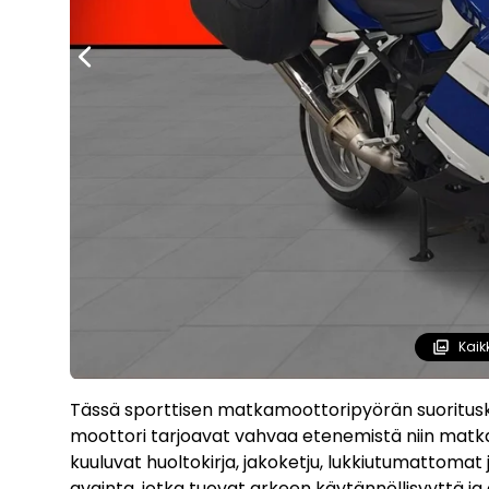
Kaik
Tässä sporttisen matkamoottoripyörän suorituskyk
moottori tarjoavat vahvaa etenemistä niin matka a
kuuluvat huoltokirja, jakoketju, lukkiutumattomat
avainta, jotka tuovat arkeen käytännöllisyyttä ja