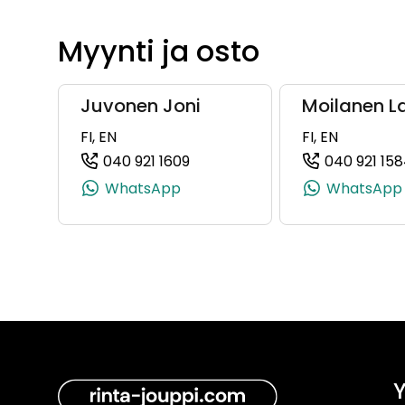
Myynti ja osto
Juvonen Joni
Moilanen La
FI, EN
FI, EN
040 921 1609
040 921 15
(+358409211609, 0409211609, +
WhatsApp
WhatsApp
Y