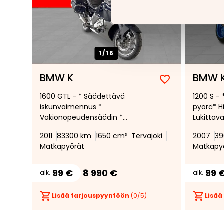
1/
16
BMW K
BMW 
Lisää
Poista
1600 GTL - * Säädettävä
1200 S - 
suosikiksi
suosikeista
iskunvaimennus *
pyörä* H
Vakionopeudensäädin *
Lukittava
Luistonesto ja abs-jarrut *
Lukkiutu
2011
83300 km
1650 cm³
Tervajoki
2007
39
adaptiiviset xenon ajovalot*
ulosotto*
Matkapyörät
Matkapy
Varashälytin *
hyväkunt
Penkinlämmittimet *
99 €
8 990 €
99 
alk.
alk.
Lisää tarjouspyyntöön
(
0
/5)
Lisää