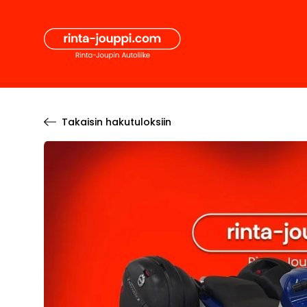
Hyppää
Secon
sisältöön
Pääval
Takaisin hakutuloksiin