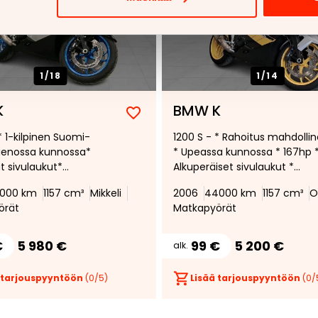
1/
18
1/
14
K
BMW K
Lisää
Poista
* 1-kilpinen Suomi-
1200 S - * Rahoitus mahdolli
suosikiksi
suosikeista
ienossa kunnossa*
* Upeassa kunnossa * 167hp 
t sivulaukut*
Alkuperäiset sivulaukut *
mattomat jarrut* 12 V
Takalaukku
000 km
1157 cm³
Mikkeli
2006
44000 km
1157 cm³
O
 Peilivilkut* Todella
örät
Matkapyörät
oiset renkaat
€
5 980 €
99 €
5 200 €
alk.
 tarjouspyyntöön
(
0
/5)
Lisää tarjouspyyntöön
(
0
/