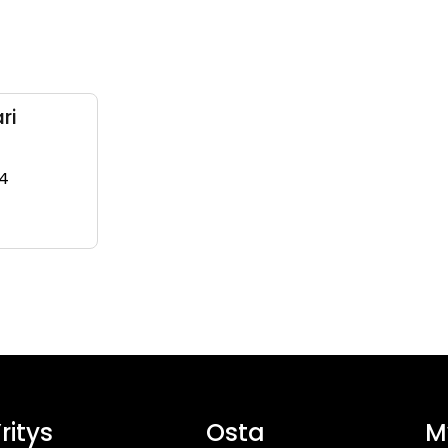
ri
84
358 40 921 1609)
(+358409211584, 0409211584, +358 40 921 1584)
ritys
Osta
M