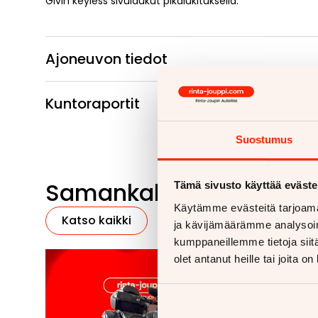
Givin keyless sivulaukut pikalukituksella.
Ajoneuvon tiedot
Kuntoraportit
Suostumus
Samankaltaisia ajoneu
Tämä sivusto käyttää eväste
Käytämme evästeitä tarjoama
Katso kaikki
ja kävijämäärämme analysoim
kumppaneillemme tietoja siitä
olet antanut heille tai joita o