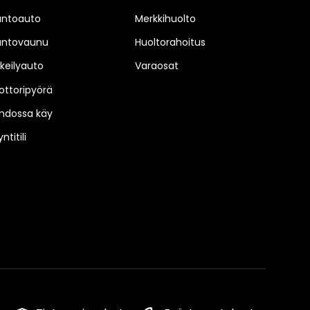
untoauto
Merkkihuolto
untovaunu
Huoltorahoitus
keilyauto
Varaosat
ttoripyörä
hdossa käy
ntitili