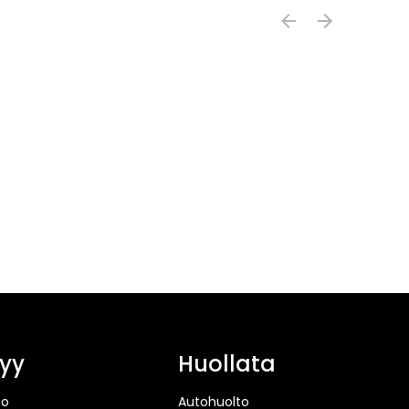
yy
Huollata
to
Autohuolto