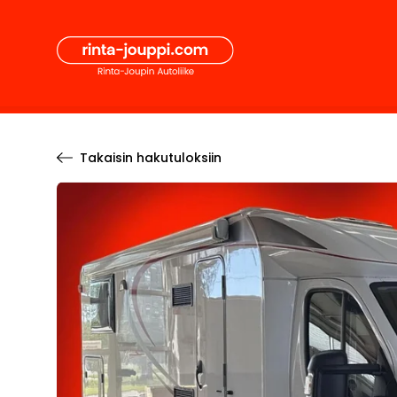
Hyppää
Secon
sisältöön
Pääval
Takaisin hakutuloksiin