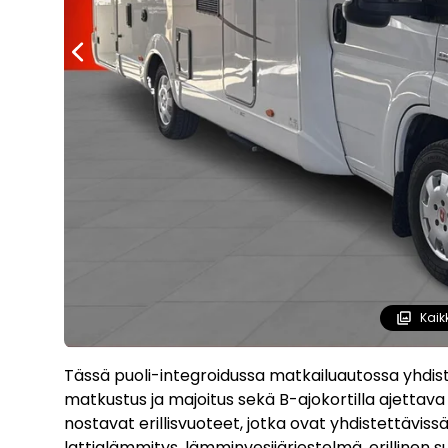
Kaik
Tässä puoli-integroidussa matkailuautossa yhdis
matkustus ja majoitus sekä B-ajokortilla ajett
nostavat erillisvuoteet, jotka ovat yhdistettävis
lattialämmitys, lämminvesijärjestelmä, erillinen 