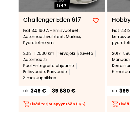
1/
47
Challenger Eden 617
Hobby
Lisää
Poista
Fiat 3,0 160 A - Erillisvuoteet,
Fiat 2,3 1
suosikiksi
suosikeista
Automaattivaihteet, Markiisi,
kerrosvuo
Pyöräteline ym.
pyörätel
juuri vai
2013
112000 km
Tervajoki
Etuveto
2017
58
Automaatti
Manuaal
Puoli-integroitu ohjaamo
Kerrossä
Erillisvuode, Parivuode
6 makuu
3 makuupaikkaa
349 €
39 880 €
399
alk.
alk.
Lisää tarjouspyyntöön
(
0
/5)
Lisää