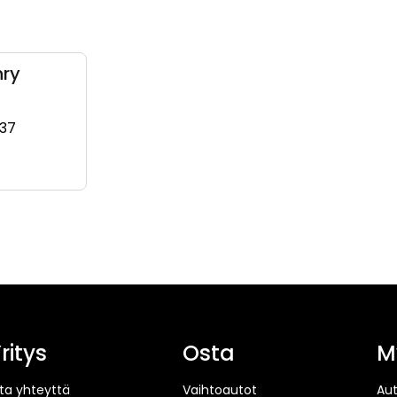
nry
37
, +358 40 922 6346)
(+358445994237, 0445994237, +358 44 599 4237)
ritys
Osta
M
ta yhteyttä
Vaihtoautot
Au