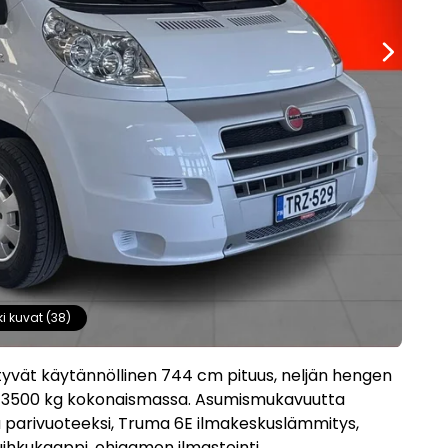
ki kuvat (38)
tyvät käytännöllinen 744 cm pituus, neljän hengen
ava 3500 kg kokonaismassa. Asumismukavuutta
sä parivuoteeksi, Truma 6E ilmakeskuslämmitys,
suihkukaappi, ohjaamon ilmastointi,