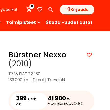
0
työpaikat
Kirjaudu
Toimipisteet
Škoda -uudet autot
Bürstner Nexxo
(2010)
T728 FIAT 2.3 130
133 000 km | Diesel | Tervajoki
399
41 900
€
€/kk
+ toimistomaksu 349 €
alk.