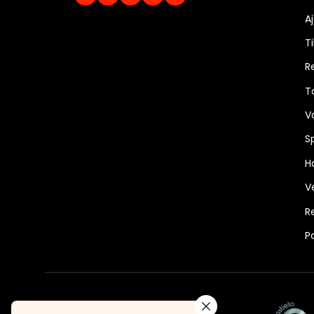
A
Ti
R
T
V
S
Ha
V
R
P