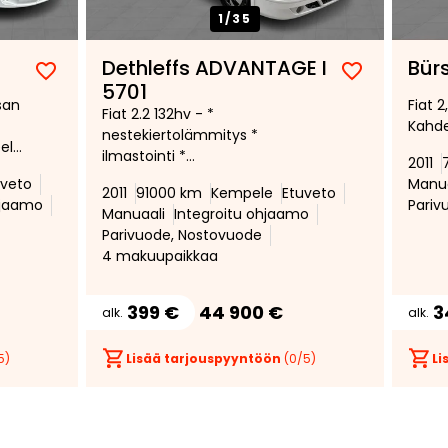
1/
35
Dethleffs ADVANTAGE I
Bür
Lisää
Poista
Lisää
Poista
5701
osan
Fiat 2
suosikiksi
suosikeista
suosikiksi
suosikeist
Fiat 2.2 132hv - *
Kahde
nestekiertolämmitys *
eli
ilmastointi *
2011
vakionopeudensäädin *
uveto
Manua
ta
2011
91000 km
Kempele
Etuveto
hjaamo
Pariv
ttu
Manuaali
Integroitu ohjaamo
Parivuode, Nostovuode
4 makuupaikkaa
399 €
44 900 €
3
alk.
alk.
5)
Lisää tarjouspyyntöön
(
0
/5)
Li