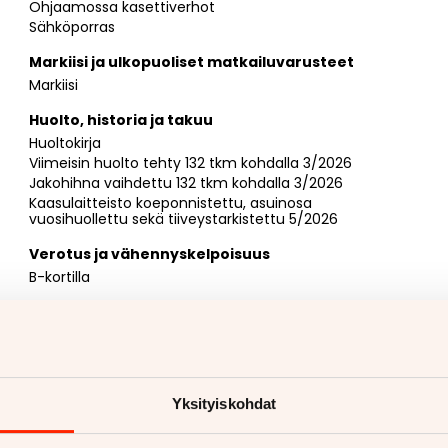
Ohjaamossa kasettiverhot
Sähköporras
Markiisi ja ulkopuoliset matkailuvarusteet
Markiisi
Huolto, historia ja takuu
Huoltokirja
Viimeisin huolto tehty 132 tkm kohdalla 3/2026
Jakohihna vaihdettu 132 tkm kohdalla 3/2026
Kaasulaitteisto koeponnistettu, asuinosa
vuosihuollettu sekä tiiveystarkistettu 5/2026
Verotus ja vähennyskelpoisuus
B-kortilla
Myyjän yhteystiedot
Henry Fräntilä
044 599 4237
Yksityiskohdat