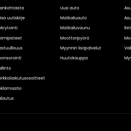
jankohtaista
Uusi auto
As
laa uutiskirje
Matkailuauto
As
ekrytointi
Matkailuvaunu
Ret
oimipisteet
Moottoripyörä
Moo
astuullisuus
Myynnin lisäpalvelut
Vai
ponsorointi
Huutokauppa
Myy
llinto
erkkolaskutusosoitteet
eklamaatio
alautus