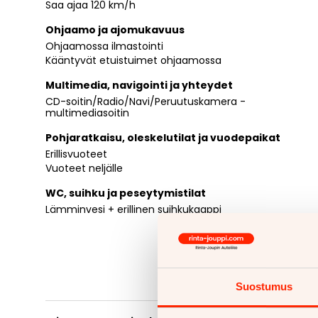
Saa ajaa 120 km/h
Ohjaamo ja ajomukavuus
Ohjaamossa ilmastointi
Kääntyvät etuistuimet ohjaamossa
Multimedia, navigointi ja yhteydet
CD-soitin/Radio/Navi/Peruutuskamera -
multimediasoitin
Pohjaratkaisu, oleskelutilat ja vuodepaikat
Erillisvuoteet
Vuoteet neljälle
WC, suihku ja peseytymistilat
Lämminvesi + erillinen suihkukaappi
Suostumus