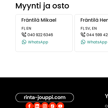
Myynti ja osto
Fräntilä Mikael
Fräntilä He
FI, EN
FI, SV, EN
040 922 6346
044 599 42
(+358409226346, 0409226346
WhatsApp
WhatsApp
Y
O