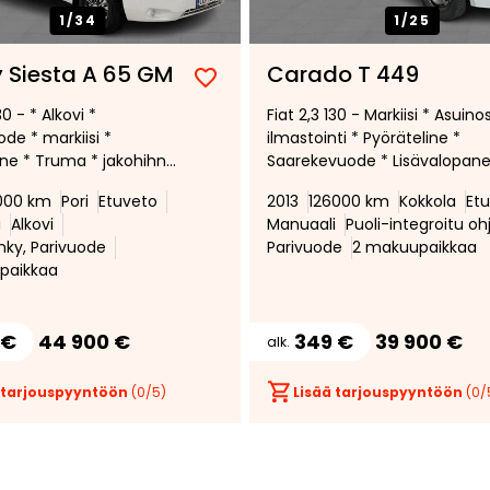
1/
34
1/
25
 Siesta A 65 GM
Carado T 449
Lisää
Poista
30 - * Alkovi *
Fiat 2,3 130 - Markiisi * Asuin
suosikiksi
suosikeista
de * markiisi *
ilmastointi * Pyöräteline *
ine * Truma * jakohihna
Saarekevuode * Lisävalopane
hdettu *
* Trumatic * Lämminvesi *
000 km
Pori
Etuveto
2013
126000 km
Kokkola
Et
Ohjaamon kattoikkuna * Vas
i
Alkovi
Manuaali
Puoli-integroitu o
huollettu ja jakohihna vaihde
nky, Parivuode
Parivuode
2 makuupaikkaa
* Katsastettu 20.04.2026 *
paikkaa
 €
44 900 €
349 €
39 900 €
alk.
 tarjouspyyntöön
(
0
/5)
Lisää tarjouspyyntöön
(
0
/