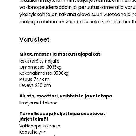
vakionopeudensäädin ja peruutuskameralla varuste
yksityiskohta on takana oleva suuri vuoteenalaine
lisäksi jakohihna on vaihdettu sekä viimeisin huol
Varusteet
Mitat, massat ja matkustajapaikat
Rekisteröity neljälle
Omamassa: 3035kg
Kokonaismassa 3500kg
Pituus 744cm
Leveys 230 cm
Alusta, moottori, vaihteisto ja vetotapa
Ilmajouset takana
Turvallisuus ja kuljettajaa avustavat
järjestelmät
Vakionopeussäädin
Kaasuhälytin