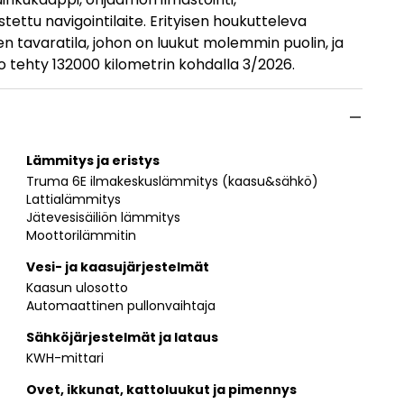
ttu navigointilaite. Erityisen houkutteleva
n tavaratila, johon on luukut molemmin puolin, ja
to tehty 132000 kilometrin kohdalla 3/2026.
Lämmitys ja eristys
Truma 6E ilmakeskuslämmitys (kaasu&sähkö)
Lattialämmitys
Jätevesisäiliön lämmitys
Moottorilämmitin
Vesi- ja kaasujärjestelmät
Kaasun ulosotto
Automaattinen pullonvaihtaja
Sähköjärjestelmät ja lataus
KWH-mittari
Ovet, ikkunat, kattoluukut ja pimennys