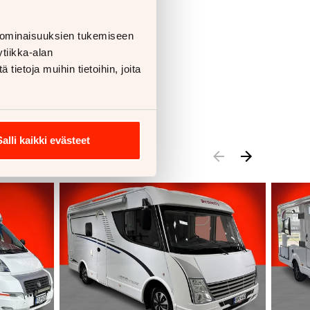
 ominaisuuksien tukemiseen
tiikka-alan
ietoja muihin tietoihin, joita
Salli kaikki evästeet