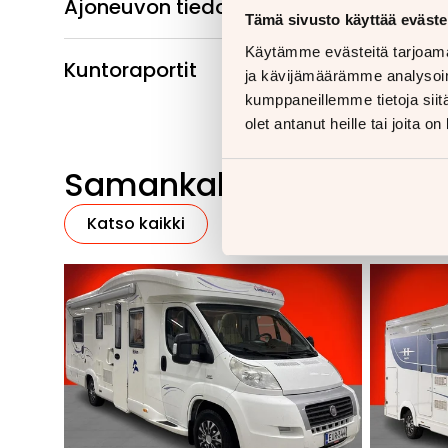
Ajoneuvon tiedot
Tämä sivusto käyttää eväste
Käytämme evästeitä tarjoama
Kuntoraportit
ja kävijämäärämme analysoim
kumppaneillemme tietoja siitä
olet antanut heille tai joita o
Samankaltaisia ajoneu
Katso kaikki