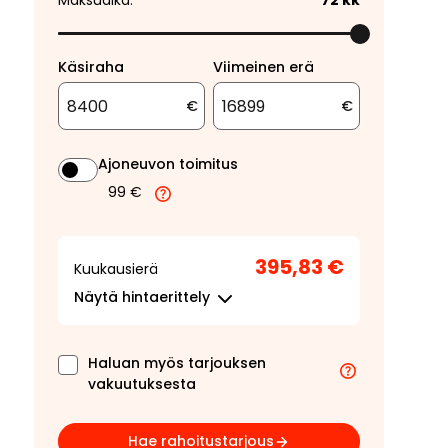
Maksuaika:
72
kk
Käsiraha
Viimeinen erä
€
€
Ajoneuvon toimitus
99 €
395,83 €
Kuukausierä
Näytä
hintaerittely
Haluan myös tarjouksen
vakuutuksesta
Hae rahoitustarjous