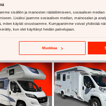
itä
mme sisällön ja mainosten räätälöimiseen, sosiaalisen median
iseen. Lisäksi jaamme sosiaalisen median, mainosalan ja analy
, miten käytät sivustoamme. Kumppanimme voivat yhdistää näitä t
n kerätty, kun olet käyttänyt heidän palvelujaan.
voja
Muokkaa