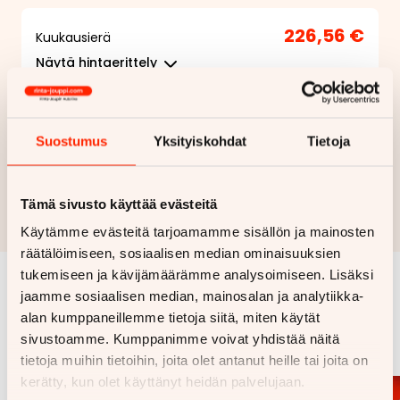
226,56 €
Kuukausierä
Näytä
hintaerittely
Haluan myös tarjouksen vakuutuksesta
Suostumus
Yksityiskohdat
Tietoja
Hae rahoitustarjous
Tämä sivusto käyttää evästeitä
Rahoituslaskelma on suuntaa antava ja edellyttää hyväksytyn
luottopäätöksen ja kaskovakuutuksen.
Käytämme evästeitä tarjoamamme sisällön ja mainosten
räätälöimiseen, sosiaalisen median ominaisuuksien
tukemiseen ja kävijämäärämme analysoimiseen. Lisäksi
jaamme sosiaalisen median, mainosalan ja analytiikka-
Samankaltaisia ajoneuvoja
alan kumppaneillemme tietoja siitä, miten käytät
Katso kaikki
sivustoamme. Kumppanimme voivat yhdistää näitä
tietoja muihin tietoihin, joita olet antanut heille tai joita on
kerätty, kun olet käyttänyt heidän palvelujaan.