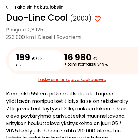
Takaisin hakutuloksiin
Duo-Line Cool
(2003)
Peugeot 2,8 125
223 000 km | Diesel | Rovaniemi
199
16 980
€
€/kk
+ toimistomaksu 349 €
alk.
Laske sinulle sopiva kuukausierä
Kompakti 551 cm pitkä matkailuauto tarjoaa
yllättävän monipuoliset tilat, sillä se on rekisteröity
7:lle ja vuoteet löytyvät 3:lle, mukaan lukien takana
oleva pöytäryhmä parivuoteeksi muunneltavana.
Erityisen houkutteleva yksityiskohta on juuri 05 /
2025 tehty jakohihnan vaihto 210 000 kilometrin