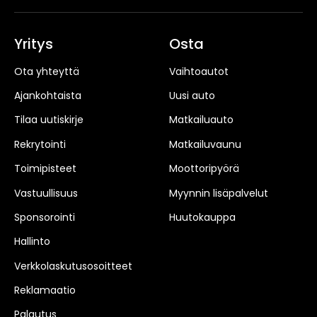
Yritys
Osta
Ota yhteyttä
Vaihtoautot
Ajankohtaista
Uusi auto
Tilaa uutiskirje
Matkailuauto
Rekrytointi
Matkailuvaunu
Toimipisteet
Moottoripyörä
Vastuullisuus
Myynnin lisäpalvelut
Sponsorointi
Huutokauppa
Hallinto
Verkkolaskutusosoitteet
Reklamaatio
Palautus