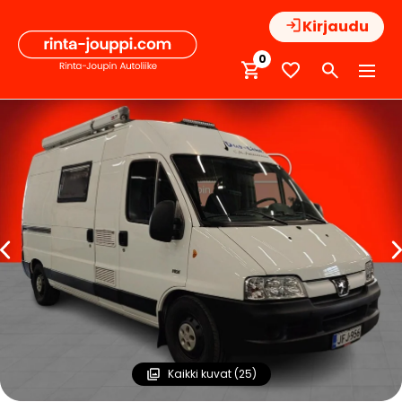
Hyppää
Kirjaudu
sisältöön
0
Kaikki kuvat (25)