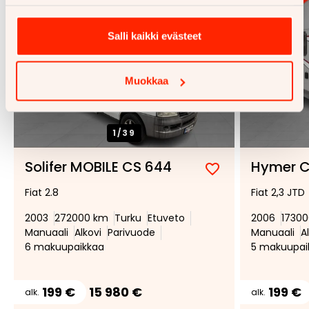
Salli kaikki evästeet
Muokkaa
1/
39
Solifer MOBILE CS 644
Hymer 
Lisää
Poista
Fiat 2.8
Fiat 2,3 JTD
suosikiksi
suosikeista
2003
272000 km
Turku
Etuveto
2006
1730
Manuaali
Alkovi
Parivuode
Manuaali
A
6 makuupaikkaa
5 makuupai
199 €
15 980 €
199 €
alk.
alk.