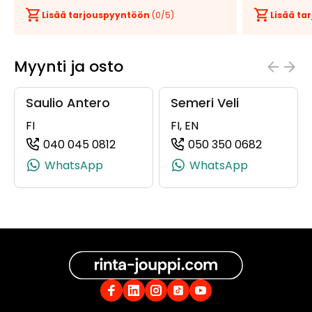
Lisää tarjouspyyntöön
(
0
/5)
Lisää t
Myynti ja osto
Saulio Antero
Semeri Veli
FI
FI, EN
040 045 0812
050 350 0682
(+358400450812, 0400450812, +358
(+358503
WhatsApp
WhatsApp