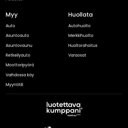
Myy
Huollata
Auto
Autohuolto
Asuntoauto
Merkkihuolto
Asuntovaunu
Huoltorahoitus
Retkeilyauto
Varaosat
Moottoripyörä
Vaihdossa käy
Myyntitili