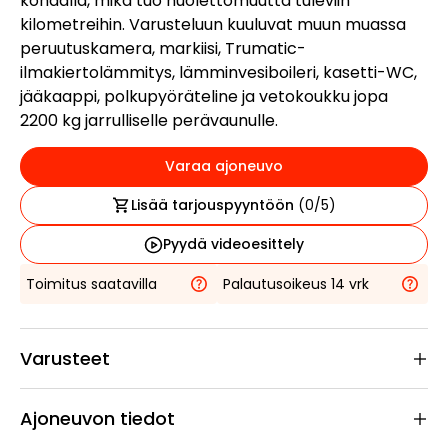
kohdalla, mikä tuo huolettomuutta tuleviin
kilometreihin. Varusteluun kuuluvat muun muassa
peruutuskamera, markiisi, Trumatic-
ilmakiertolämmitys, lämminvesiboileri, kasetti-WC,
jääkaappi, polkupyöräteline ja vetokoukku jopa
2200 kg jarrulliselle perävaunulle.
Varaa ajoneuvo
Lisää tarjouspyyntöön
(
0
/5)
Pyydä videoesittely
Toimitus saatavilla
Palautusoikeus 14 vrk
Varusteet
Ajoneuvon tiedot