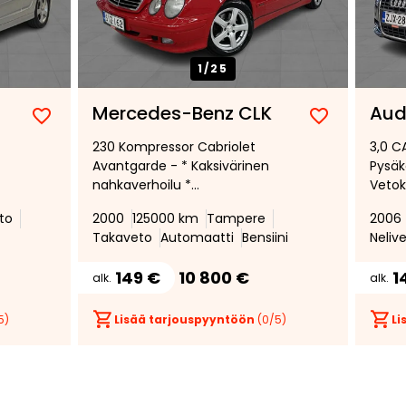
1/
25
Mercedes-Benz CLK
Aud
Lisää
Poista
Lisää
Poista
230 Kompressor Cabriolet
3,0 C
suosikiksi
suosikeista
suosikiksi
suosikeist
Avantgarde - * Kaksivärinen
Pysäk
nahkaverhoilu *
Vetok
e *
Vakionopeudensäädin *
nahka
to
2000
125000 km
Tampere
2006
Sähkösäätöiset istuimet *
etuis
Takaveto
Automaatti
Bensiini
Neliv
Penkinlämmittimet *
149 €
10 800 €
1
alk.
alk.
5)
Lisää tarjouspyyntöön
(
0
/5)
Li