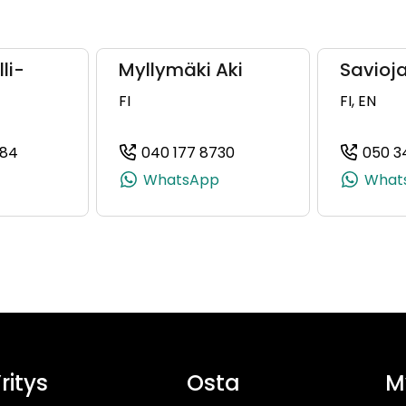
li-
Myllymäki Aki
Savioja
FI
FI, EN
284
040 177 8730
050 3
 +358 40 177 8963)
(+358445994284, 0445994284, +358 44 599 4284)
(+358401778730, 040177
WhatsApp
What
ritys
Osta
M