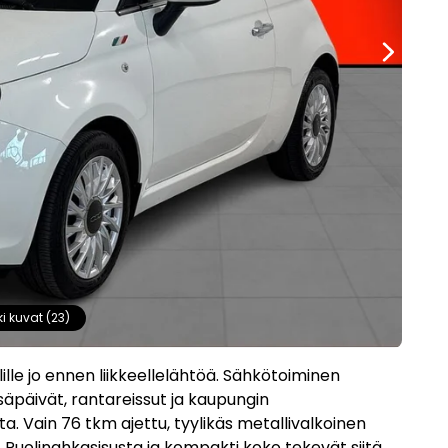
ki kuvat (23)
ille jo ennen liikkeellelähtöä. Sähkötoiminen
säpäivät, rantareissut ja kaupungin
. Vain 76 tkm ajettu, tyylikäs metallivalkoinen
sti. Puolinahkasisusta ja kompakti koko tekevät siitä