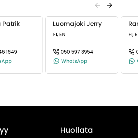
 Patrik
Luomajoki Jerry
Ra
FI, EN
FI, 
46 1649
050 597 3954
8730, +358 40 177 8730)
(+358503461649, 0503461649, +358 50 346 1649)
(+358505973954, 
sApp
WhatsApp
yy
Huollata