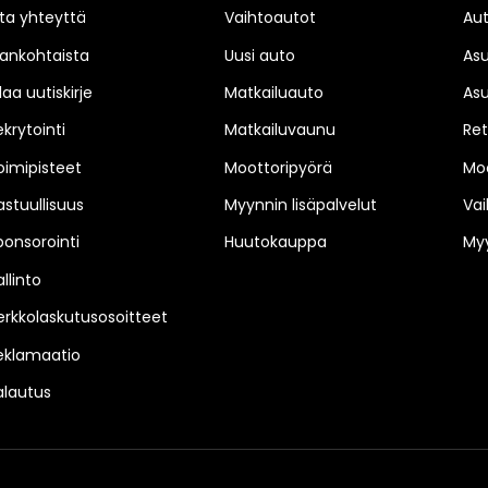
ta yhteyttä
Vaihtoautot
Au
jankohtaista
Uusi auto
As
laa uutiskirje
Matkailuauto
As
ekrytointi
Matkailuvaunu
Ret
oimipisteet
Moottoripyörä
Moo
astuullisuus
Myynnin lisäpalvelut
Vai
ponsorointi
Huutokauppa
Myy
llinto
erkkolaskutusosoitteet
eklamaatio
alautus