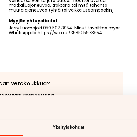
Vaihdossa voit tarjota autoa, moottoripyörää,
matkailuajoneuvoa, traktoria tai mitä tahansa
muuta ajoneuvoa (yhtä tai vaikka useampaakin)
Myyjän yhteystiedot
Jerry Luomajoki
050 597 3954
. Minut tavoittaa myös
WhatsAppilla
https://wa.me/358505973954
aan vetokoukkua?
etokoukku asennettuna
ukut alk. 670€
koukut alk. 810€
 lisää
Yksityiskohdat