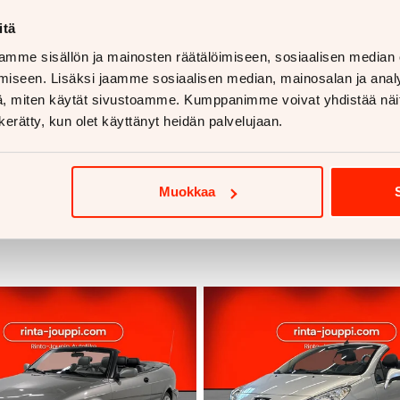
itä
mme sisällön ja mainosten räätälöimiseen, sosiaalisen median
iseen. Lisäksi jaamme sosiaalisen median, mainosalan ja analy
, miten käytät sivustoamme. Kumppanimme voivat yhdistää näitä t
n kerätty, kun olet käyttänyt heidän palvelujaan.
Muokkaa
voja