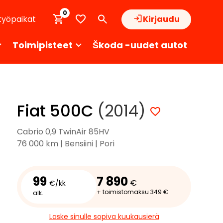
0
työpaikat
Kirjaudu
Toimipisteet
Škoda -uudet autot
Fiat 500C
(2014)
Cabrio 0,9 TwinAir 85HV
76 000 km | Bensiini | Pori
99
7 890
€
€/kk
+ toimistomaksu 349 €
alk.
Laske sinulle sopiva kuukausierä