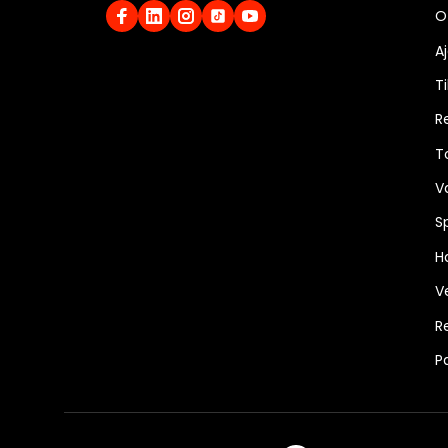
O
A
Ti
R
T
V
S
Ha
V
R
P