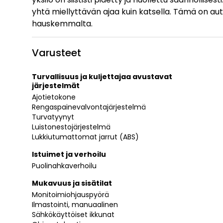
yhtä miellyttävän ajaa kuin katsella. Tämä on aut
hauskemmalta.
Varusteet
Turvallisuus ja kuljettajaa avustavat
järjestelmät
Ajotietokone
Rengaspainevalvontajärjestelmä
Turvatyynyt
Luistonestojärjestelmä
Lukkiutumattomat jarrut (ABS)
Istuimet ja verhoilu
Puolinahkaverhoilu
Mukavuus ja sisätilat
Monitoimiohjauspyörä
Ilmastointi, manuaalinen
Sähkökäyttöiset ikkunat