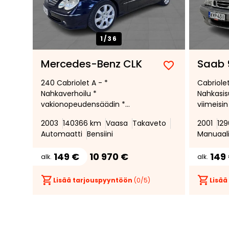
1/
36
Mercedes-Benz CLK
Saab 
Lisää
Poista
240 Cabriolet A - *
Cabriolet
suosikiksi
suosikeista
Nahkaverhoilu *
Nahkasis
vakionopeudensäädin *
viimeisin
automaattinen ilmastointi *
Automaat
2003
140366 km
Vaasa
Takaveto
2001
12
Kuskin p
Automaatti
Bensiini
Manuaal
149 €
10 970 €
149
alk.
alk.
Lisää tarjouspyyntöön
(
0
/5)
Lisää