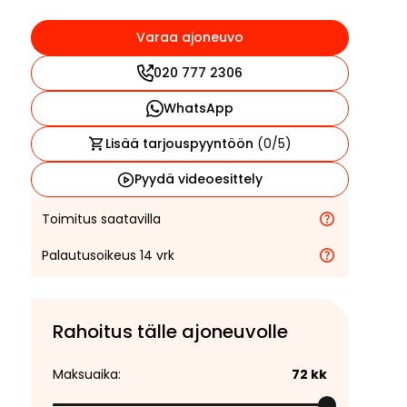
Varaa ajoneuvo
020 777 2306
WhatsApp
Lisää tarjouspyyntöön
(
0
/5)
Pyydä videoesittely
Toimitus saatavilla
Palautusoikeus 14 vrk
Rahoitus tälle ajoneuvolle
Maksuaika:
72
kk