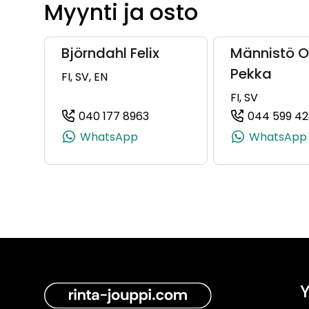
Myynti ja osto
Björndahl Felix
Männistö Ol
Pekka
FI, SV, EN
FI, SV
040 177 8963
044 599 4
(+358401778963, 0401778963,
WhatsApp
WhatsApp
Y