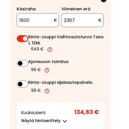
Käsiraha
Viimeinen erä
€
€
Rinta-Jouppi Vaihtoautoturva Taso
1, 12kk
649 €
Ajoneuvon toimitus
99 €
Rinta-Jouppi sijaisautopalvelu
99 €
134,63 €
Kuukausierä
Näytä
hintaerittely