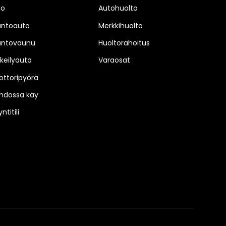
to
Autohuolto
untoauto
Merkkihuolto
untovaunu
Huoltorahoitus
keilyauto
Varaosat
ttoripyörä
hdossa käy
ntitili