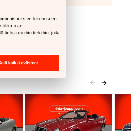
 ominaisuuksien tukemiseen
tiikka-alan
ietoja muihin tietoihin, joita
Salli kaikki evästeet