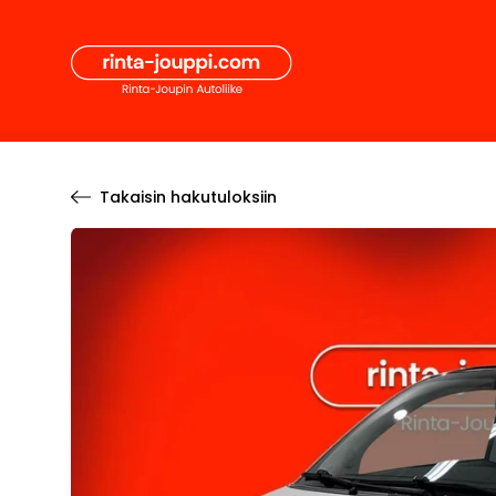
Hyppää
Secon
sisältöön
Pääval
Takaisin hakutuloksiin