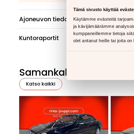
Tämä sivusto käyttää eväste
Ajoneuvon tiedot
Käytämme evästeitä tarjoama
ja kävijämäärämme analysoim
kumppaneillemme tietoja siitä
Kuntoraportit
olet antanut heille tai joita o
Samankaltaisia ajoneu
Katso kaikki