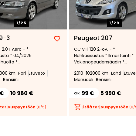
1/
25
1/
29
9-3
Peugeot 207
Lisää
Poista
 2,0T Aero - *
CC VTi 120 2-ov. - *
suosikiksi
suosikeista
usta * 04/2026
Nahkasisustus * Ilmastointi *
 huolto *
Vakionopeudensäädin *
tinen ilmastointi *
Moottorilämmitin * Sisäpistok
9000 km
Pori
Etuveto
2010
102000 km
Lahti
Etuve
enkki sähkösäädöillä *
i
Bensiini
Manuaali
Bensiini
 €
10 980 €
99 €
5 990 €
alk.
 tarjouspyyntöön
(
0
/5)
Lisää tarjouspyyntöön
(
0
/