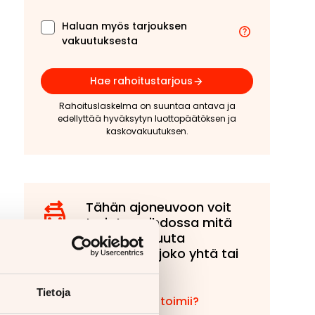
Haluan myös tarjouksen
vakuutuksesta
Hae rahoitustarjous
Rahoituslaskelma on suuntaa antava ja
edellyttää hyväksytyn luottopäätöksen ja
kaskovakuutuksen.
Tähän ajoneuvoon voit
tarjota vaihdossa mitä
tahansa muuta
ajoneuvoa, joko yhtä tai
useampaa!
Tietoja
Miten vaihto toimii?