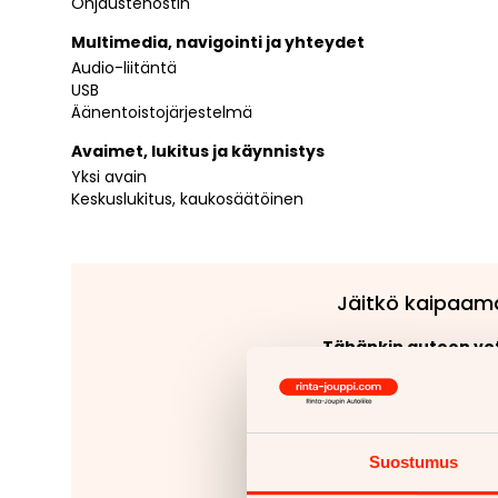
Ohjaustehostin
Multimedia, navigointi ja yhteydet
Audio-liitäntä
USB
Äänentoistojärjestelmä
Avaimet, lukitus ja käynnistys
Yksi avain
Keskuslukitus, kaukosäätöinen
Jäitkö kaipaam
Tähänkin autoon v
Kiinteät ko
Irrotettavat 
Lue
Suostumus