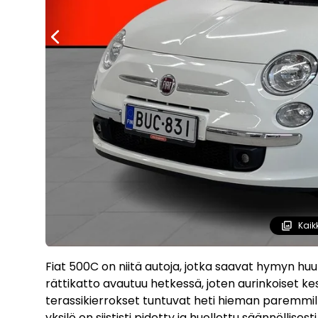
Kaik
Fiat 500C on niitä autoja, jotka saavat hymyn huul
rättikatto avautuu hetkessä, joten aurinkoiset ke
terassikierrokset tuntuvat heti hieman paremmilta
yksilö on siististi pidetty ja huollettu säännöllise