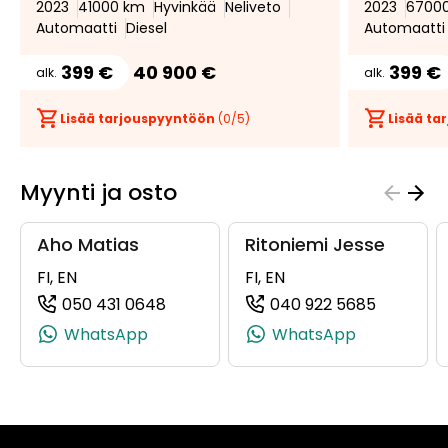
2023
41000 km
Hyvinkää
Neliveto
2023
6700
Automaatti
Diesel
Automaatti
399 €
40 900 €
399 €
alk.
alk.
Lisää tarjouspyyntöön
(
0
/5)
Lisää t
Myynti ja osto
Aho Matias
Ritoniemi Jesse
FI, EN
FI, EN
050 431 0648
040 922 5685
(+358504310648, 0504310648, +358
(+358409
WhatsApp
WhatsApp