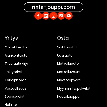
Yritys
Osta
Ota yhteyttä
Vaihtoautot
Ajankohtaista
Uusi auto
Tilaa uutiskirje
Matkailuauto
Rekrytointi
Matkailuvaunu
Toimipisteet
Moottoripyörä
Vastuullisuus
Myynnin lisäpalvelut
Sponsorointi
Huutokauppa
Hallinto