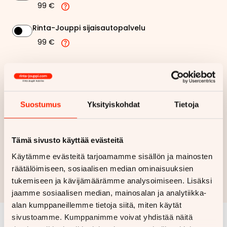
99 €
Rinta-Jouppi sijaisautopalvelu
99 €
261,09 €
Kuukausierä
Näytä
hintaerittely
Suostumus
Yksityiskohdat
Tietoja
Haluan myös tarjouksen vakuutuksesta
Tämä sivusto käyttää evästeitä
Käytämme evästeitä tarjoamamme sisällön ja mainosten
Hae rahoitustarjous
räätälöimiseen, sosiaalisen median ominaisuuksien
Rahoituslaskelma on suuntaa antava ja edellyttää hyväksytyn
tukemiseen ja kävijämäärämme analysoimiseen. Lisäksi
luottopäätöksen ja kaskovakuutuksen.
jaamme sosiaalisen median, mainosalan ja analytiikka-
alan kumppaneillemme tietoja siitä, miten käytät
sivustoamme. Kumppanimme voivat yhdistää näitä