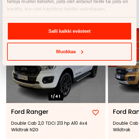
tietoja muihin tietoihin, joita olet antanut heille tai joita on
Samankaltaisia ajoneuvoja
kerätty, kun olet käyttänyt heidän palvelujaan.
Katso kaikki
Salli kaikki evästeet
Muokkaa
1/
41
Ford Ranger
Ford Ra
Lisää
Poista
Double Cab 2,0 TDCi 213 hp A10 4x4
Double Cab 
suosikiksi
suosikeista
Wildtrak N2G
Wildtrak