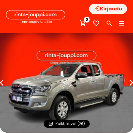
Hyppää
Kirjaudu
sisältöön
0
Kaikki kuvat (26)