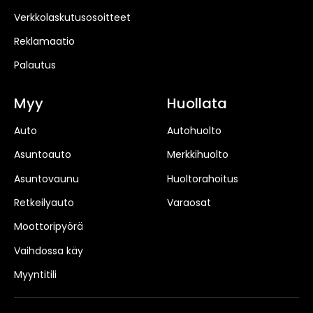
Verkkolaskutusosoitteet
Reklamaatio
Palautus
Myy
Huollata
Auto
Autohuolto
Asuntoauto
Merkkihuolto
Asuntovaunu
Huoltorahoitus
Retkeilyauto
Varaosat
Moottoripyörä
Vaihdossa käy
Myyntitili