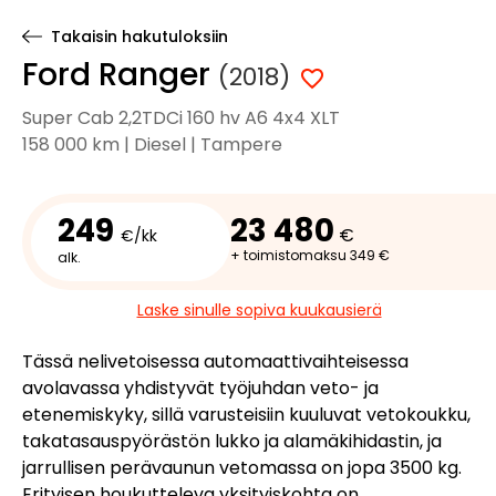
Takaisin hakutuloksiin
Ford Ranger
(2018)
Super Cab 2,2TDCi 160 hv A6 4x4 XLT
158 000 km | Diesel | Tampere
249
23 480
€
€/kk
+ toimistomaksu 349 €
alk.
Laske sinulle sopiva kuukausierä
Tässä nelivetoisessa automaattivaihteisessa
avolavassa yhdistyvät työjuhdan veto- ja
etenemiskyky, sillä varusteisiin kuuluvat vetokoukku,
takatasauspyörästön lukko ja alamäkihidastin, ja
jarrullisen perävaunun vetomassa on jopa 3500 kg.
Erityisen houkutteleva yksityiskohta on