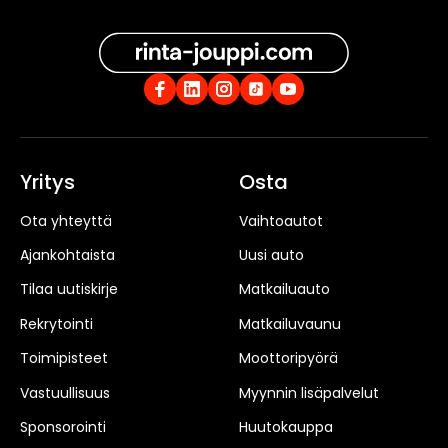
Yritys
Osta
Ota yhteyttä
Vaihtoautot
Ajankohtaista
Uusi auto
Tilaa uutiskirje
Matkailuauto
Rekrytointi
Matkailuvaunu
Toimipisteet
Moottoripyörä
Vastuullisuus
Myynnin lisäpalvelut
Sponsorointi
Huutokauppa