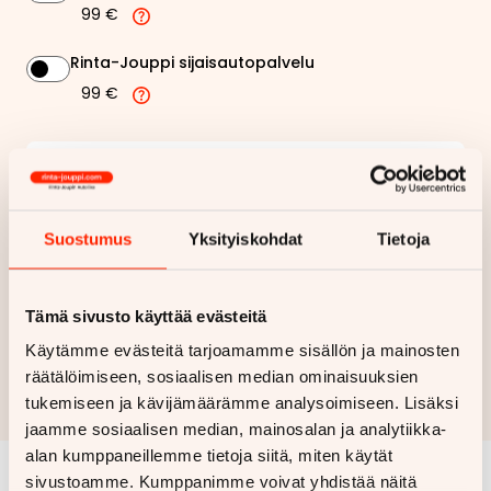
99 €
Rinta-Jouppi sijaisautopalvelu
99 €
304,29 €
Kuukausierä
Näytä
hintaerittely
Suostumus
Yksityiskohdat
Tietoja
Haluan myös tarjouksen vakuutuksesta
Tämä sivusto käyttää evästeitä
Hae rahoitustarjous
Käytämme evästeitä tarjoamamme sisällön ja mainosten
räätälöimiseen, sosiaalisen median ominaisuuksien
Rahoituslaskelma on suuntaa antava ja edellyttää hyväksytyn
tukemiseen ja kävijämäärämme analysoimiseen. Lisäksi
luottopäätöksen ja kaskovakuutuksen.
jaamme sosiaalisen median, mainosalan ja analytiikka-
alan kumppaneillemme tietoja siitä, miten käytät
sivustoamme. Kumppanimme voivat yhdistää näitä