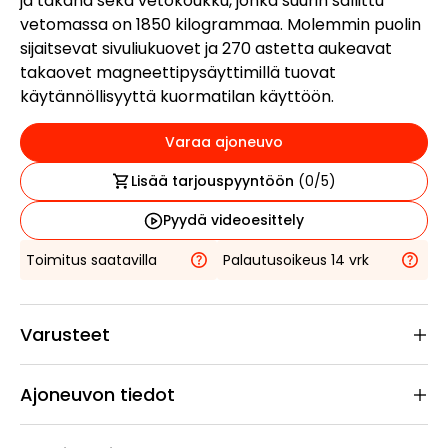
ja takana sekä vetokoukku, jonka suurin sallittu
vetomassa on 1850 kilogrammaa. Molemmin puolin
sijaitsevat sivuliukuovet ja 270 astetta aukeavat
takaovet magneettipysäyttimillä tuovat
käytännöllisyyttä kuormatilan käyttöön.
Varaa ajoneuvo
Lisää tarjouspyyntöön
(
0
/5)
Pyydä videoesittely
Toimitus saatavilla
Palautusoikeus 14 vrk
Varusteet
Ajoneuvon tiedot