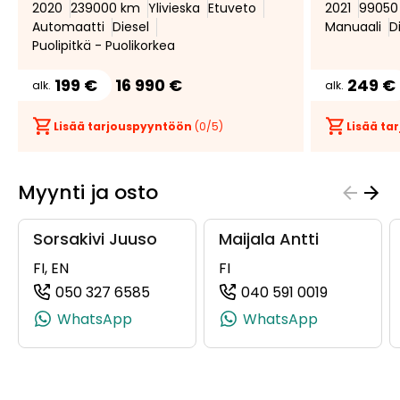
2020
239000 km
Ylivieska
Etuveto
2021
99050
Automaatti
Diesel
Manuaali
D
Puolipitkä - Puolikorkea
199 €
16 990 €
249 €
alk.
alk.
Lisää tarjouspyyntöön
(
0
/5)
Lisää t
Myynti ja osto
Sorsakivi Juuso
Maijala Antti
FI, EN
FI
050 327 6585
040 591 0019
(+358503276585, 0503276585, +358
(+35840591
WhatsApp
WhatsApp