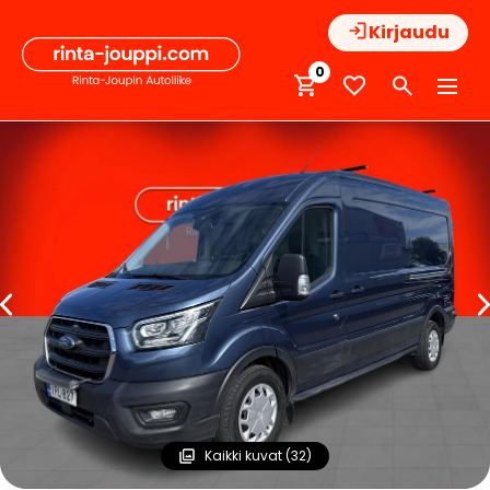
Hyppää
Kirjaudu
sisältöön
0
Kaikki kuvat (32)