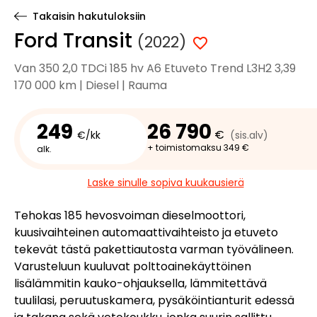
Takaisin hakutuloksiin
Ford Transit
(2022)
Van 350 2,0 TDCi 185 hv A6 Etuveto Trend L3H2 3,39
170 000 km | Diesel | Rauma
249
26 790
€
€/kk
(sis.alv)
+ toimistomaksu 349 €
alk.
Laske sinulle sopiva kuukausierä
Tehokas 185 hevosvoiman dieselmoottori,
kuusivaihteinen automaattivaihteisto ja etuveto
tekevät tästä pakettiautosta varman työvälineen.
Varusteluun kuuluvat polttoainekäyttöinen
lisälämmitin kauko-ohjauksella, lämmitettävä
tuulilasi, peruutuskamera, pysäköintianturit edessä