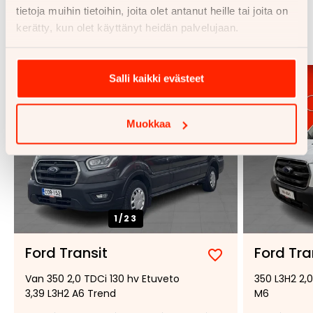
Samankaltaisia ajoneuvoja
tietoja muihin tietoihin, joita olet antanut heille tai joita on
kerätty, kun olet käyttänyt heidän palvelujaan.
Katso kaikki
Salli kaikki evästeet
Muokkaa
1/
23
Ford Transit
Ford Tra
Lisää
Poista
Van 350 2,0 TDCi 130 hv Etuveto
350 L3H2 2,
suosikiksi
suosikeista
3,39 L3H2 A6 Trend
M6