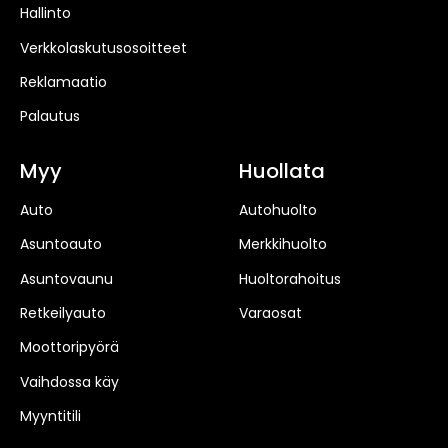
Hallinto
Verkkolaskutusosoitteet
Reklamaatio
Palautus
Myy
Huollata
Auto
Autohuolto
Asuntoauto
Merkkihuolto
Asuntovaunu
Huoltorahoitus
Retkeilyauto
Varaosat
Moottoripyörä
Vaihdossa käy
Myyntitili