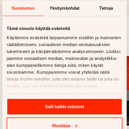
Rahoituslaskelma on suuntaa antava ja edellyttää hyväksytyn
luottopäätöksen ja kaskovakuutuksen.
Suostumus
Yksityiskohdat
Tietoja
Tämä sivusto käyttää evästeitä
Samankaltaisia ajoneuvoja
Käytämme evästeitä tarjoamamme sisällön ja mainosten
Katso kaikki
räätälöimiseen, sosiaalisen median ominaisuuksien
tukemiseen ja kävijämäärämme analysoimiseen. Lisäksi
jaamme sosiaalisen median, mainosalan ja analytiikka-
alan kumppaneillemme tietoja siitä, miten käytät
sivustoamme. Kumppanimme voivat yhdistää näitä
tietoja muihin tietoihin, joita olet antanut heille tai joita on
kerätty, kun olet käyttänyt heidän palvelujaan.
Salli kaikki evästeet
1/
12
Muokkaa