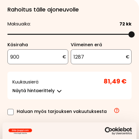
Rahoitus tälle ajoneuvolle
Maksuaika:
72
kk
Käsiraha
Viimeinen erä
€
€
81,49 €
Kuukausierä
Näytä
hintaerittely
Haluan myös tarjouksen vakuutuksesta
Hae rahoitustarjous