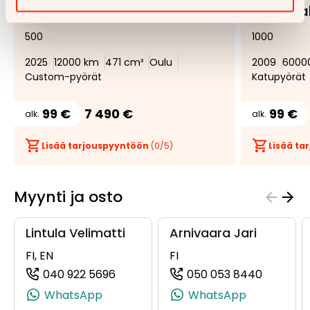
Honda Rebel
Kawasak
Lisää
Poista
500
1000
suosikiksi
suosikeista
2025
12000 km
471 cm³
Oulu
2009
6000
Custom-pyörät
Katupyörät
99 €
7 490 €
99 €
alk.
alk.
Lisää tarjouspyyntöön
(
0
/5)
Lisää t
Myynti ja osto
Lintula Velimatti
Arnivaara Jari
FI, EN
FI
040 922 5696
050 053 8440
(+358409225696, 0409225696, +358
(+35850
WhatsApp
WhatsApp