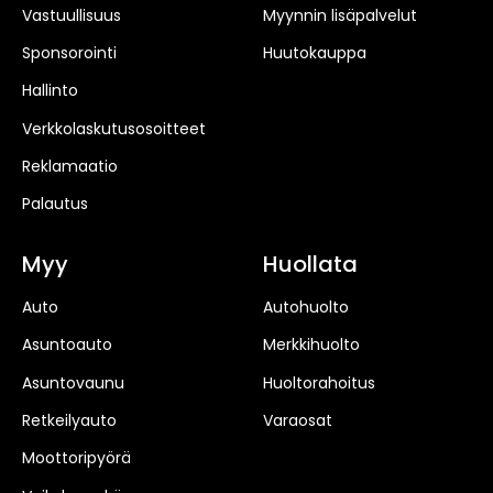
Vastuullisuus
Myynnin lisäpalvelut
Sponsorointi
Huutokauppa
Hallinto
Verkkolaskutusosoitteet
Reklamaatio
Palautus
Myy
Huollata
Auto
Autohuolto
Asuntoauto
Merkkihuolto
Asuntovaunu
Huoltorahoitus
Retkeilyauto
Varaosat
Moottoripyörä