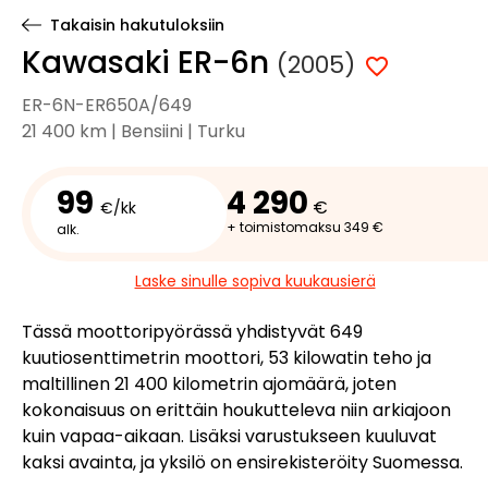
Takaisin hakutuloksiin
Kawasaki ER-6n
(2005)
ER-6N-ER650A/649
21 400 km | Bensiini | Turku
99
4 290
€
€/kk
+ toimistomaksu 349 €
alk.
Laske sinulle sopiva kuukausierä
Tässä moottoripyörässä yhdistyvät 649
kuutiosenttimetrin moottori, 53 kilowatin teho ja
maltillinen 21 400 kilometrin ajomäärä, joten
kokonaisuus on erittäin houkutteleva niin arkiajoon
kuin vapaa-aikaan. Lisäksi varustukseen kuuluvat
kaksi avainta, ja yksilö on ensirekisteröity Suomessa.