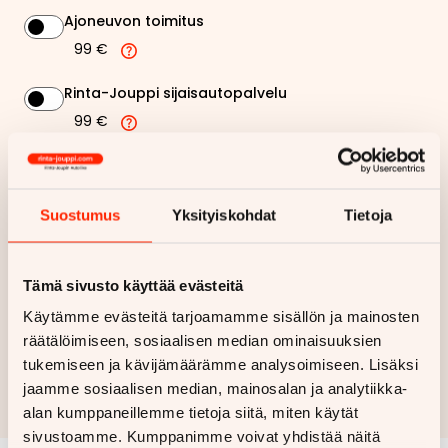
Ajoneuvon toimitus
99 €
Rinta-Jouppi sijaisautopalvelu
99 €
413,28 €
Kuukausierä
Suostumus
Yksityiskohdat
Tietoja
Näytä
hintaerittely
Tämä sivusto käyttää evästeitä
Haluan myös tarjouksen vakuutuksesta
Käytämme evästeitä tarjoamamme sisällön ja mainosten
räätälöimiseen, sosiaalisen median ominaisuuksien
Hae rahoitustarjous
tukemiseen ja kävijämäärämme analysoimiseen. Lisäksi
Rahoituslaskelma on suuntaa antava ja edellyttää hyväksytyn
jaamme sosiaalisen median, mainosalan ja analytiikka-
luottopäätöksen ja kaskovakuutuksen.
alan kumppaneillemme tietoja siitä, miten käytät
sivustoamme. Kumppanimme voivat yhdistää näitä