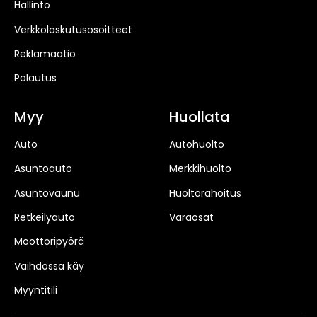
Hallinto
Verkkolaskutusosoitteet
Reklamaatio
Palautus
Myy
Huollata
Auto
Autohuolto
Asuntoauto
Merkkihuolto
Asuntovaunu
Huoltorahoitus
Retkeilyauto
Varaosat
Moottoripyörä
Vaihdossa käy
Myyntitili