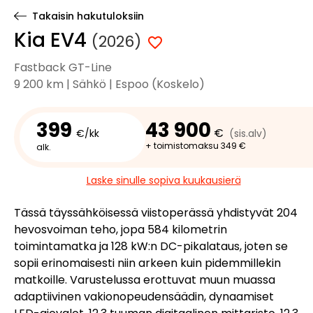
Takaisin hakutuloksiin
Kia EV4
(2026)
Fastback GT-Line
9 200 km | Sähkö | Espoo (Koskelo)
399
43 900
€
€/kk
(sis.alv)
+ toimistomaksu 349 €
alk.
Laske sinulle sopiva kuukausierä
Tässä täyssähköisessä viistoperässä yhdistyvät 204
hevosvoiman teho, jopa 584 kilometrin
toimintamatka ja 128 kW:n DC-pikalataus, joten se
sopii erinomaisesti niin arkeen kuin pidemmillekin
matkoille. Varustelussa erottuvat muun muassa
adaptiivinen vakionopeudensäädin, dynaamiset