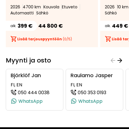
2026
4700 km
Kouvola
Etuveto
2026
10 km
Automaatti
Sähkö
Sähkö
399 €
44 800 €
449 €
alk.
alk.
Lisää tarjouspyyntöön
(
0
/5)
Lisää t
Myynti ja osto
Björklöf Jan
Raulamo Jasper
FI, EN
FI, EN
050 444 0038
050 353 0193
(+358504440038, 0504440038, +3
(+3585035
WhatsApp
WhatsApp