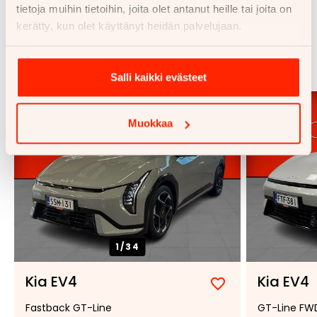
tietoja muihin tietoihin, joita olet antanut heille tai joita on
kerätty, kun olet käyttänyt heidän palvelujaan.
Samankaltaisia ajoneuvoja
Katso kaikki
Salli kaikki evästeet
Muokkaa
1/
34
Kia EV4
Kia EV4
Lisää
Poista
Fastback GT-Line
GT-Line FW
suosikiksi
suosikeista