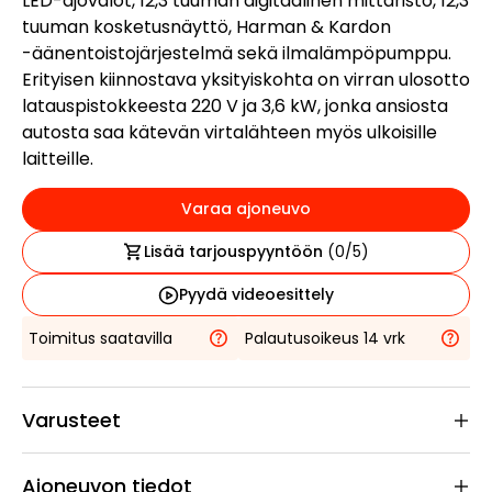
LED-ajovalot, 12,3 tuuman digitaalinen mittaristo, 12,3
tuuman kosketusnäyttö, Harman & Kardon
-äänentoistojärjestelmä sekä ilmalämpöpumppu.
Erityisen kiinnostava yksityiskohta on virran ulosotto
latauspistokkeesta 220 V ja 3,6 kW, jonka ansiosta
autosta saa kätevän virtalähteen myös ulkoisille
laitteille.
Varaa ajoneuvo
Lisää tarjouspyyntöön
(
0
/5)
Pyydä videoesittely
Toimitus saatavilla
Palautusoikeus 14 vrk
Varusteet
Ajoneuvon tiedot