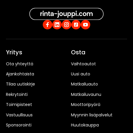
Yritys
Osta
Ota yhteyttä
Vaihtoautot
Ajankohtaista
Uusi auto
Tilaa uutiskirje
Matkailuauto
Rekrytointi
Matkailuvaunu
Toimipisteet
Moottoripyörä
Vastuullisuus
Myynnin lisäpalvelut
Sponsorointi
Huutokauppa