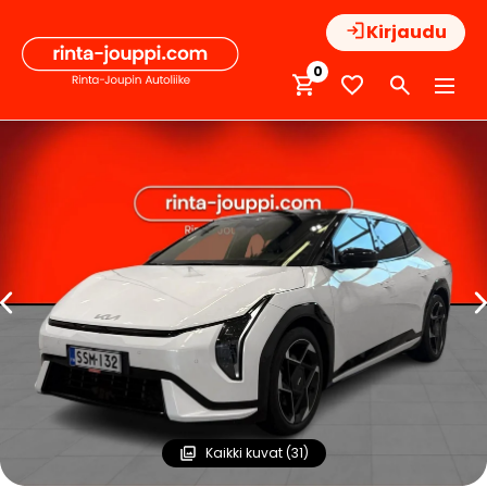
Hyppää
Kirjaudu
sisältöön
0
Kaikki kuvat (31)