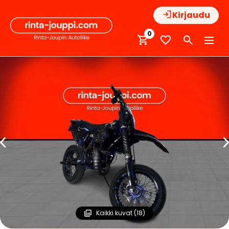
Hyppää
Kirjaudu
sisältöön
0
Kaikki kuvat (18)