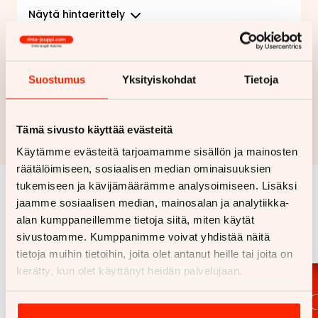
Näytä
hintaerittely
Haluan myös tarjouksen vakuutuksesta
Suostumus
Yksityiskohdat
Tietoja
Hae rahoitustarjous
Rahoituslaskelma on suuntaa antava ja edellyttää hyväksytyn
Tämä sivusto käyttää evästeitä
luottopäätöksen ja kaskovakuutuksen.
Käytämme evästeitä tarjoamamme sisällön ja mainosten
räätälöimiseen, sosiaalisen median ominaisuuksien
tukemiseen ja kävijämäärämme analysoimiseen. Lisäksi
jaamme sosiaalisen median, mainosalan ja analytiikka-
Samankaltaisia ajoneuvoja
alan kumppaneillemme tietoja siitä, miten käytät
Katso kaikki
sivustoamme. Kumppanimme voivat yhdistää näitä
tietoja muihin tietoihin, joita olet antanut heille tai joita on
kerätty, kun olet käyttänyt heidän palvelujaan.