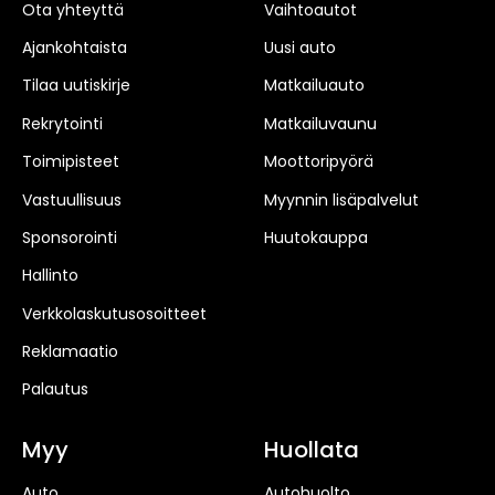
Ota yhteyttä
Vaihtoautot
Ajankohtaista
Uusi auto
Tilaa uutiskirje
Matkailuauto
Rekrytointi
Matkailuvaunu
Toimipisteet
Moottoripyörä
Vastuullisuus
Myynnin lisäpalvelut
Sponsorointi
Huutokauppa
Hallinto
Verkkolaskutusosoitteet
Reklamaatio
Palautus
Myy
Huollata
Auto
Autohuolto