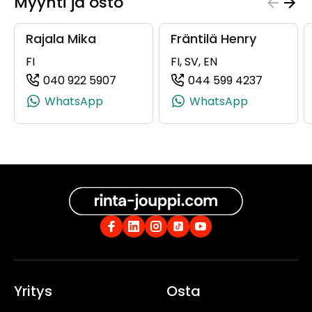
Myynti ja osto
Rajala Mika
Fräntilä Henry
FI
FI, SV, EN
040 922 5907
044 599 4237
(+358409225907, 0409225907, +358
(+358445
WhatsApp
WhatsApp
Yritys
Osta