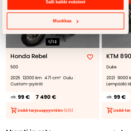
Salli kaikki evästeet
Muokkaa
1/
12
Honda Rebel
KTM 89
Lisää
Poista
500
Duke
suosikiksi
suosikeista
2025
12000 km
471 cm³
Oulu
2021
9000 
Custom-pyörät
Lempäälä I
99 €
7 490 €
99 €
alk.
alk.
Lisää tarjouspyyntöön
(
0
/5)
Lisää t