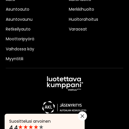
Asuntoauto
Merkkihuolto
Asuntovaunu
Huoltorahoitus
Retkeilyauto
Varaosat
Moottoripyörä
Vaihdossa käy
Myyntitili
Suosittelusi arvoinen
★
★
★
★
★
4.4