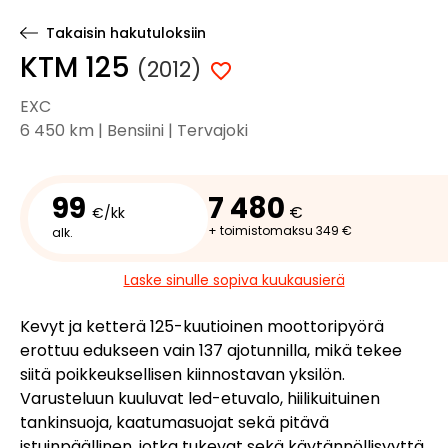
Takaisin hakutuloksiin
KTM 125
(2012)
EXC
6 450 km | Bensiini | Tervajoki
99
7 480
€
€/kk
+ toimistomaksu 349 €
alk.
Laske sinulle sopiva kuukausierä
Kevyt ja ketterä 125-kuutioinen moottoripyörä
erottuu edukseen vain 137 ajotunnilla, mikä tekee
siitä poikkeuksellisen kiinnostavan yksilön.
Varusteluun kuuluvat led-etuvalo, hiilikuituinen
tankinsuoja, kaatumasuojat sekä pitävä
istuinpäällinen, jotka tukevat sekä käytännöllisyyttä