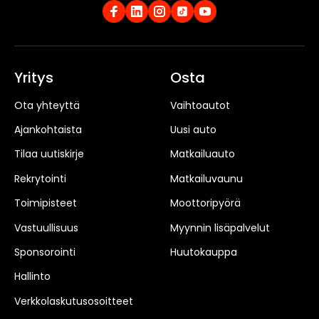
Yritys
Osta
Ota yhteyttä
Vaihtoautot
Ajankohtaista
Uusi auto
Tilaa uutiskirje
Matkailuauto
Rekrytointi
Matkailuvaunu
Toimipisteet
Moottoripyörä
Vastuullisuus
Myynnin lisäpalvelut
Sponsorointi
Huutokauppa
Hallinto
Verkkolaskutusosoitteet