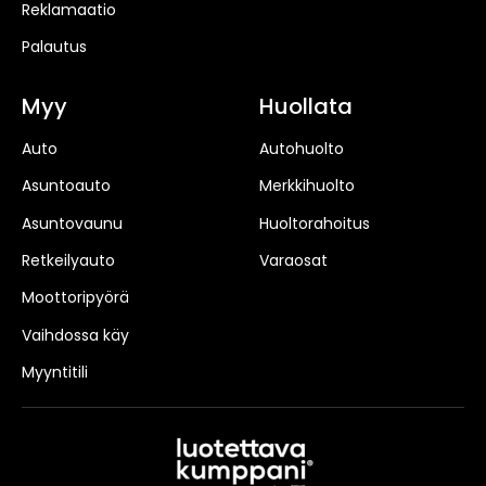
Reklamaatio
Palautus
Myy
Huollata
Auto
Autohuolto
Asuntoauto
Merkkihuolto
Asuntovaunu
Huoltorahoitus
Retkeilyauto
Varaosat
Moottoripyörä
Vaihdossa käy
Myyntitili