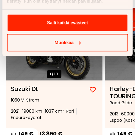
kerätty, kun olet käyttänyt heidän palvelujaan.
Salli kaikki evästeet
Muokkaa
1/
17
Suzuki DL
Harley-
Lisää
Poista
TOURIN
1050 V-Strom
suosikiksi
suosikeista
Road Glide
2021
19000 km
1037 cm³
Pori
2013
60000
Enduro-pyörät
Espoo (Kosk
149 €
13 890 €
149 €
alk.
alk.