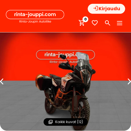
Hyppää
Kirjaudu
sisältöön
0
Kaikki kuvat (12)