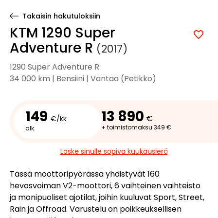
Takaisin hakutuloksiin
KTM 1290 Super
Adventure R
(2017)
1290 Super Adventure R
34 000 km | Bensiini | Vantaa (Petikko)
149
13 890
€
€/kk
+ toimistomaksu 349 €
alk.
Laske sinulle sopiva kuukausierä
Tässä moottoripyörässä yhdistyvät 160
hevosvoiman V2-moottori, 6 vaihteinen vaihteisto
ja monipuoliset ajotilat, joihin kuuluvat Sport, Street,
Rain ja Offroad. Varustelu on poikkeuksellisen