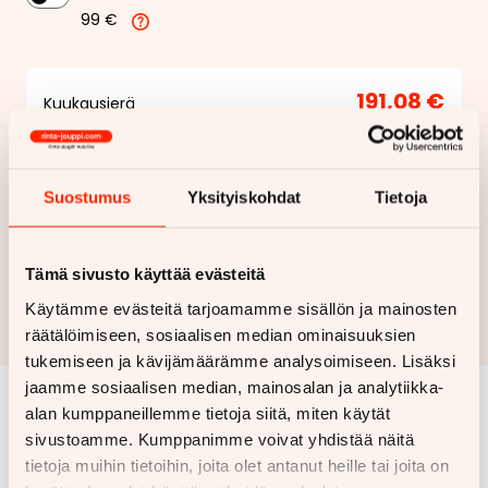
99 €
191,08 €
Kuukausierä
Näytä
hintaerittely
Suostumus
Yksityiskohdat
Tietoja
Haluan myös tarjouksen vakuutuksesta
Hae rahoitustarjous
Tämä sivusto käyttää evästeitä
Käytämme evästeitä tarjoamamme sisällön ja mainosten
Rahoituslaskelma on suuntaa antava ja edellyttää hyväksytyn
luottopäätöksen ja kaskovakuutuksen.
räätälöimiseen, sosiaalisen median ominaisuuksien
tukemiseen ja kävijämäärämme analysoimiseen. Lisäksi
jaamme sosiaalisen median, mainosalan ja analytiikka-
alan kumppaneillemme tietoja siitä, miten käytät
Samankaltaisia ajoneuvoja
sivustoamme. Kumppanimme voivat yhdistää näitä
tietoja muihin tietoihin, joita olet antanut heille tai joita on
Katso kaikki