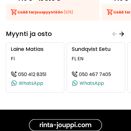
Lisää tarjouspyyntöön
(
0
/5)
Lisää t
Myynti ja osto
Laine Matias
Sundqvist Eetu
FI
FI, EN
050 412 8351
050 467 7405
(+358504128351, 0504128351, +358 50
(+35850
WhatsApp
WhatsApp