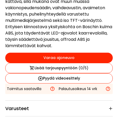
kattava, sillä mukana ovat muun muassa
vakionopeudensäädin, vaihdeavustin, avaimeton
käynnistys, puhelinyhteydellä varustettu
multimediajärjestelmä sekä iso TFT-värinäyttö.
Erityisen kiinnostava yksityiskohta on Boschin kulma
ABS, jota täydentävät LED-ajovalot kaarrevaloilla,
täysin säädettävä jousitus, offroad ABS ja
lämmitettävät kahvat.
Varaa ajoneuvo
Lisää tarjouspyyntöön
(
0
/5)
Pyydä videoesittely
Toimitus saatavilla
Palautusoikeus 14 vrk
Varusteet