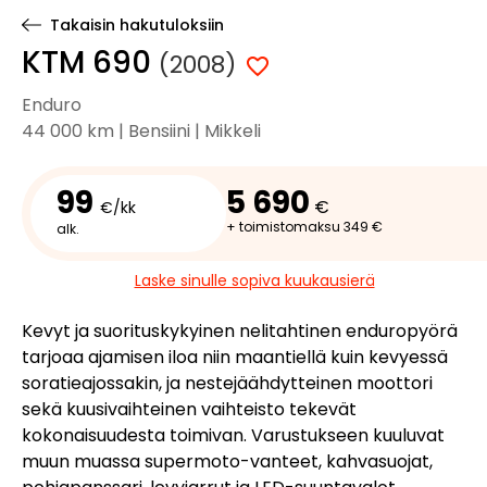
Takaisin hakutuloksiin
KTM 690
(2008)
Enduro
44 000 km | Bensiini | Mikkeli
99
5 690
€
€/kk
+ toimistomaksu 349 €
alk.
Laske sinulle sopiva kuukausierä
Kevyt ja suorituskykyinen nelitahtinen enduropyörä
tarjoaa ajamisen iloa niin maantiellä kuin kevyessä
soratieajossakin, ja nestejäähdytteinen moottori
sekä kuusivaihteinen vaihteisto tekevät
kokonaisuudesta toimivan. Varustukseen kuuluvat
muun muassa supermoto-vanteet, kahvasuojat,