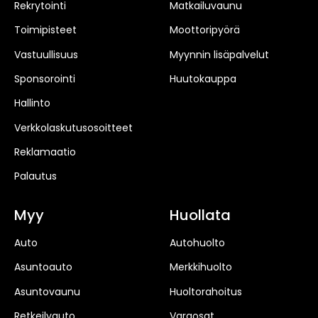
Rekrytointi
Matkailuvaunu
Toimipisteet
Moottoripyörä
Vastuullisuus
Myynnin lisäpalvelut
Sponsorointi
Huutokauppa
Hallinto
Verkkolaskutusosoitteet
Reklamaatio
Palautus
Myy
Huollata
Auto
Autohuolto
Asuntoauto
Merkkihuolto
Asuntovaunu
Huoltorahoitus
Retkeilyauto
Varaosat