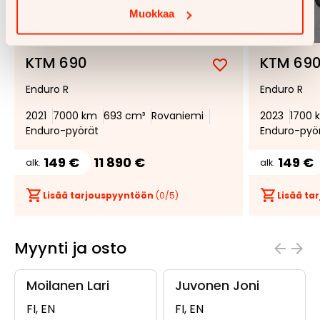
Muokkaa
1/
14
KTM 690
KTM 69
Lisää
Poista
Enduro R
Enduro R
suosikiksi
suosikeista
2021
7000 km
693 cm³
Rovaniemi
2023
1700 
Enduro-pyörät
Enduro-pyö
149 €
11 890 €
149 €
alk.
alk.
Lisää tarjouspyyntöön
(
0
/5)
Lisää t
Myynti ja osto
Moilanen Lari
Juvonen Joni
FI, EN
FI, EN