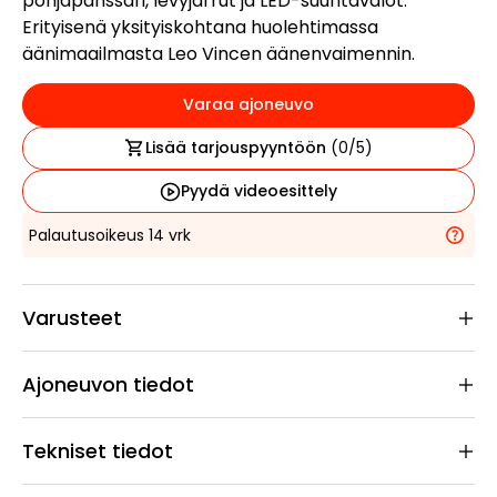
pohjapanssari, levyjarrut ja LED-suuntavalot.
Erityisenä yksityiskohtana huolehtimassa
äänimaailmasta Leo Vincen äänenvaimennin.
Varaa ajoneuvo
Lisää tarjouspyyntöön
(
0
/5)
Pyydä videoesittely
Palautusoikeus 14 vrk
Varusteet
Ajoneuvon tiedot
Tekniset tiedot