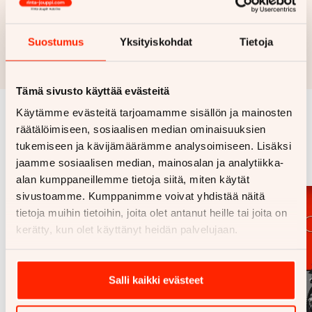
Hae rahoitustarjous
Suostumus
Yksityiskohdat
Tietoja
Rahoituslaskelma on suuntaa antava ja edellyttää hyväksytyn
luottopäätöksen ja kaskovakuutuksen.
Tämä sivusto käyttää evästeitä
Käytämme evästeitä tarjoamamme sisällön ja mainosten
räätälöimiseen, sosiaalisen median ominaisuuksien
Samankaltaisia ajoneuvoja
tukemiseen ja kävijämäärämme analysoimiseen. Lisäksi
Katso kaikki
jaamme sosiaalisen median, mainosalan ja analytiikka-
alan kumppaneillemme tietoja siitä, miten käytät
sivustoamme. Kumppanimme voivat yhdistää näitä
tietoja muihin tietoihin, joita olet antanut heille tai joita on
kerätty, kun olet käyttänyt heidän palvelujaan.
Salli kaikki evästeet