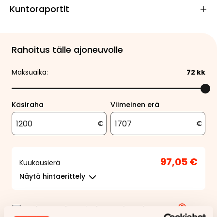
Kuntoraportit
Rahoitus tälle ajoneuvolle
Maksuaika:
72
kk
Käsiraha
Viimeinen erä
€
€
97,05 €
Kuukausierä
Näytä
hintaerittely
Haluan myös tarjouksen vakuutuksesta