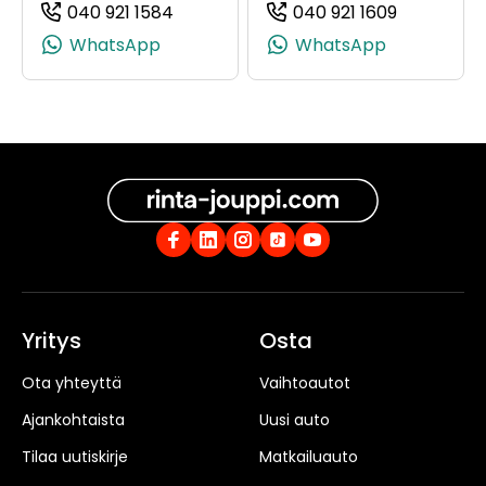
040 921 1584
040 921 1609
(+358409211584, 0409211584, +358 40
(+35840921
WhatsApp
WhatsApp
Yritys
Osta
Ota yhteyttä
Vaihtoautot
Ajankohtaista
Uusi auto
Tilaa uutiskirje
Matkailuauto