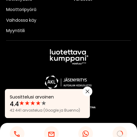
Moottoripyörä
Vaihdossa käy
Myyntitili
Suosittelusi arvoinen
★
★
★
★
★
4.4
Arvostelut:
42 441 arvostelua
(Google ja Buenno)
4.4
Tietosuojaseloste
Evästeasetukset