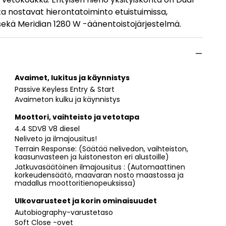
a nostavat hierontatoiminto etuistuimissa,
 sekä Meridian 1280 W -äänentoistojärjestelmä.
Avaimet, lukitus ja käynnistys
Passive Keyless Entry & Start
Avaimeton kulku ja käynnistys
Moottori, vaihteisto ja vetotapa
4.4 SDV8 V8 diesel
Neliveto ja ilmajousitus!
Terrain Response: (Säätää nelivedon, vaihteiston,
kaasunvasteen ja luistoneston eri alustoille)
Jatkuvasäätöinen ilmajousitus : (Automaattinen
korkeudensäätö, maavaran nosto maastossa ja
madallus moottoritienopeuksissa)
Ulkovarusteet ja korin ominaisuudet
Autobiography-varustetaso
Soft Close -ovet