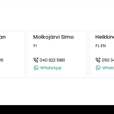
Jan
Molkojärvi Simo
Heikkin
FI
FI, EN
26
040 922 5981
050 3
+358 50 331 9582)
(+358504679126, 0504679126, +358 50 467 9126)
(+358409225981, 0409225
WhatsApp
What