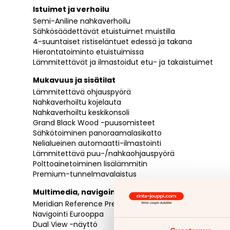
Istuimet ja verhoilu
Semi-Aniline nahkaverhoilu
Sähkösäädettävät etuistuimet muistilla
4-suuntaiset ristiseläntuet edessä ja takana
Hierontatoiminto etuistuimissa
Lämmitettävät ja ilmastoidut etu- ja takaistuimet
Mukavuus ja sisätilat
Lämmitettävä ohjauspyörä
Nahkaverhoiltu kojelauta
Nahkaverhoiltu keskikonsoli
Grand Black Wood -puusomisteet
Sähkötoiminen panoraamalasikatto
Nelialueinen automaatti-ilmastointi
Lämmitettävä puu-/nahkaohjauspyörä
Polttoainetoiminen lisälämmitin
Premium-tunnelmavalaistus
Multimedia, navigointi ja yhteydet
Meridian Reference Premium Audio 1280 W
Navigointi Eurooppa
Dual View -näyttö