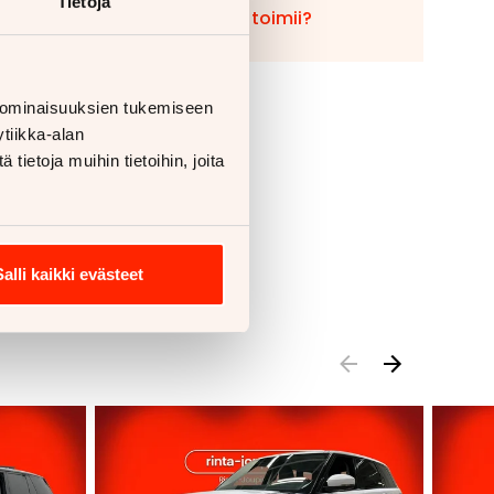
Tietoja
Miten vaihto toimii?
 ominaisuuksien tukemiseen
tiikka-alan
ietoja muihin tietoihin, joita
Salli kaikki evästeet