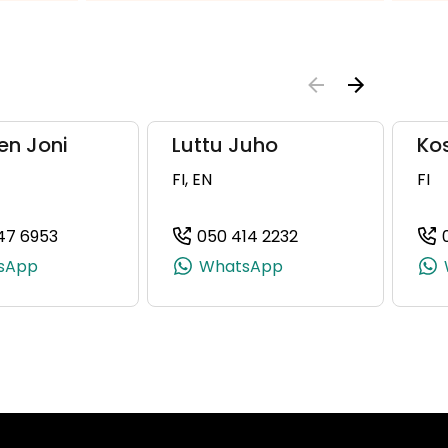
en Joni
Luttu Juho
Kos
FI, EN
FI
47 6953
050 414 2232
981, +358 40 922 5981)
(+358503476953, 0503476953, +358 50 347 6953
(+358504142232, 0
sApp
WhatsApp