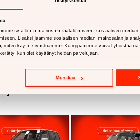
Yksityiskohdat
itä
mme sisällön ja mainosten räätälöimiseen, sosiaalisen median
iseen. Lisäksi jaamme sosiaalisen median, mainosalan ja analy
, miten käytät sivustoamme. Kumppanimme voivat yhdistää näitä t
n kerätty, kun olet käyttänyt heidän palvelujaan.
Muokkaa
voja