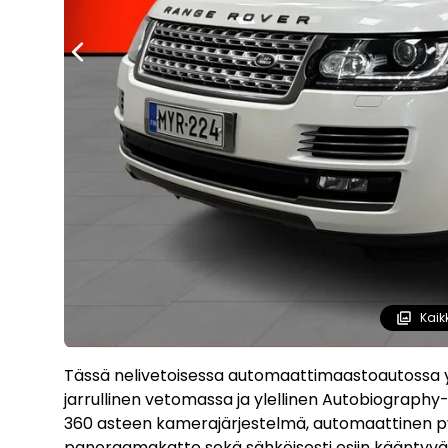
Kaik
Tässä nelivetoisessa automaattimaastoautossa y
jarrullinen vetomassa ja ylellinen Autobiograph
360 asteen kamerajärjestelmä, automaattinen py
panoraamakatto sekä sähköisesti esiin kääntyvä v