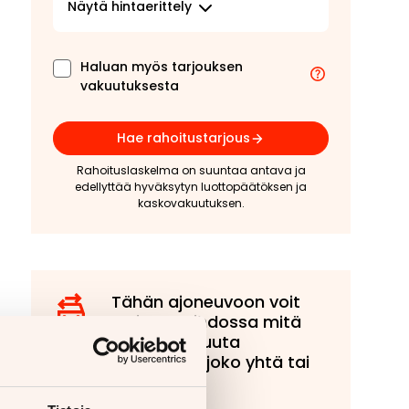
Näytä
hintaerittely
Haluan myös tarjouksen
vakuutuksesta
Hae rahoitustarjous
Rahoituslaskelma on suuntaa antava ja
edellyttää hyväksytyn luottopäätöksen ja
kaskovakuutuksen.
Tähän ajoneuvoon voit
tarjota vaihdossa mitä
tahansa muuta
ajoneuvoa, joko yhtä tai
useampaa!