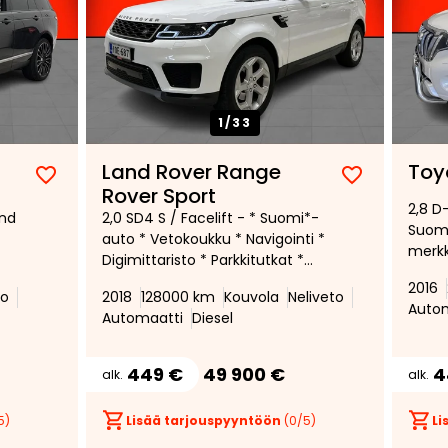
1/
33
Land Rover Range
Toy
Lisää
Poista
Lisää
Poista
Rover Sport
2,8 D
suosikiksi
suosikeista
suosikiksi
suosikeist
und
2,0 SD4 S / Facelift - * Suomi*-
Suomi
auto * Vetokoukku * Navigointi *
merkki
Digimittaristo * Parkkitutkat *
paikk
la *
Nahkaverhoilu * Sähkötoiminen
2016
Navig
to
2018
128000 km
Kouvola
Neliveto
takaluukku * Kaistavahti * Led-
Auto
Vetok
Automaatti
Diesel
ajovalot * Tähän autoon
*
mahdollista ostaa Rinta-Jouppi
Turva *
449 €
49 900 €
4
alk.
alk.
5)
Lisää tarjouspyyntöön
(
0
/5)
Li