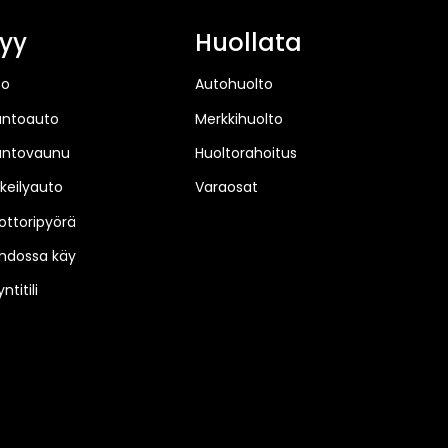
yy
Huollata
to
Autohuolto
untoauto
Merkkihuolto
untovaunu
Huoltorahoitus
keilyauto
Varaosat
ttoripyörä
hdossa käy
ntitili