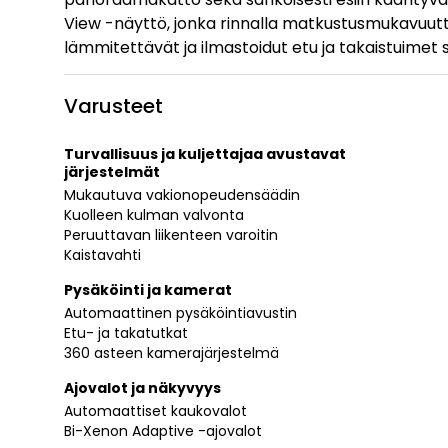
View -näyttö, jonka rinnalla matkustusmukavuutt
lämmitettävät ja ilmastoidut etu ja takaistuimet
Varusteet
Turvallisuus ja kuljettajaa avustavat
järjestelmät
Mukautuva vakionopeudensäädin
Kuolleen kulman valvonta
Peruuttavan liikenteen varoitin
Kaistavahti
Pysäköinti ja kamerat
Automaattinen pysäköintiavustin
Etu- ja takatutkat
360 asteen kamerajärjestelmä
Ajovalot ja näkyvyys
Automaattiset kaukovalot
Bi-Xenon Adaptive -ajovalot