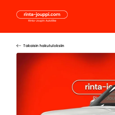
Hyppää
Secon
sisältöön
Pääval
Takaisin hakutuloksiin