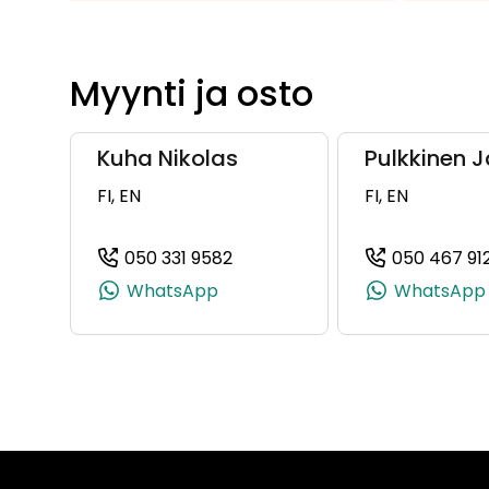
Myynti ja osto
Kuha Nikolas
Pulkkinen 
FI, EN
FI, EN
050 331 9582
050 467 91
(+358503319582, 0503319582, 
WhatsApp
WhatsApp