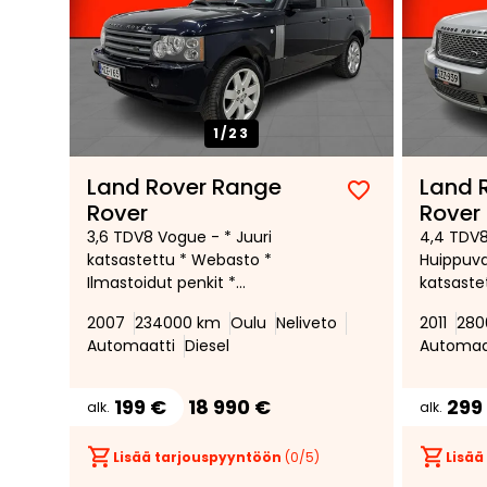
1/
23
Land Rover Range
Land 
Lisää
Poista
Rover
Rover
suosikiksi
suosikeista
3,6 TDV8 Vogue - * Juuri
4,4 TDV8
katsastettu * Webasto *
Huippuva
Ilmastoidut penkit *
katsaste
Harman&Kardon *
Ilmastoid
2007
234000 km
Oulu
Neliveto
2011
280
Nahkaverhoilu * Navi *
Kattoluu
Automaatti
Diesel
Automaa
Ilmajousitus * Kattoluukku *
Nahkaver
Sähkösää
Xenon-aj
199 €
18 990 €
299
alk.
alk.
Ilma-alu
Lisää tarjouspyyntöön
(
0
/5)
Lisää