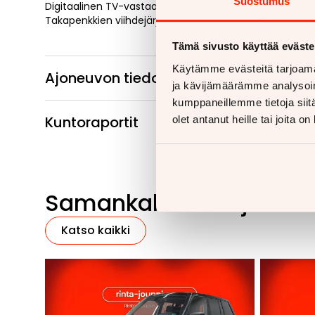
Suostumus
Digitaalinen TV-vastaanotin
Takapenkkien viihdejärjestelmä
Tämä sivusto käyttää eväste
Käytämme evästeitä tarjoama
Ajoneuvon tiedot
ja kävijämäärämme analysoim
kumppaneillemme tietoja siitä
Kuntoraportit
olet antanut heille tai joita o
Samankaltaisia ajoneu
Katso kaikki