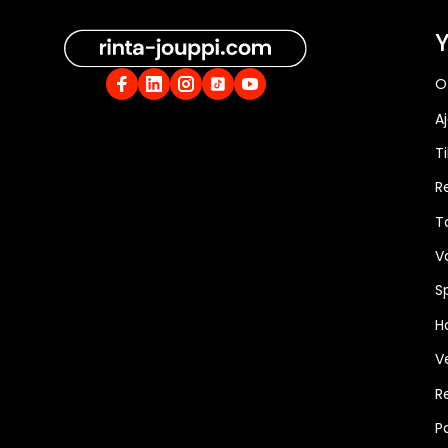
Y
O
A
Ti
R
T
V
S
Ha
V
R
P