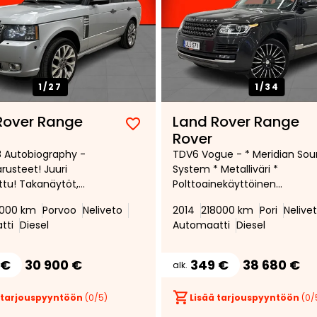
1/
27
1/
34
Rover Range
Land Rover Range
Lisää
Poista
Rover
suosikiksi
suosikeista
 Autobiography -
TDV6 Vogue - * Meridian So
rusteet! Juuri
System * Metalliväri *
ttu! Takanäytöt,
Polttoainekäyttöinen
ut istuimet,
lisälämmitin kauko-ohjauksel
000 km
Porvoo
Neliveto
2014
218000 km
Pori
Nelive
kku, Harman/Kardon,
Peruutuskamera *
tti
Diesel
Automaatti
Diesel
hoilu,
Lämmitettävä tuulilasi *
dettävät istuimet, Bi
ovalot, Navigointi,
 €
30 900 €
349 €
38 680 €
alk.
sta, Vetokoukku
 tarjouspyyntöön
(
0
/5)
Lisää tarjouspyyntöön
(
0
/