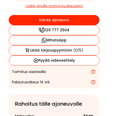
Laske sinulle sopiva kuukausierä
Varaa ajoneuvo
020 777 2504
WhatsApp
Lisää tarjouspyyntöön
(
0
/5)
Pyydä videoesittely
Toimitus saatavilla
Palautusoikeus 14 vrk
Rahoitus tälle ajoneuvolle