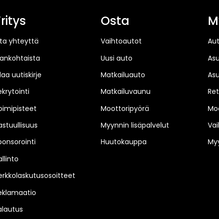
ritys
Osta
M
ta yhteyttä
Vaihtoautot
Au
jankohtaista
Uusi auto
As
laa uutiskirje
Matkailuauto
As
ekrytointi
Matkailuvaunu
Ret
oimipisteet
Moottoripyörä
Moo
astuullisuus
Myynnin lisäpalvelut
Vai
ponsorointi
Huutokauppa
Myy
llinto
erkkolaskutusosoitteet
eklamaatio
alautus