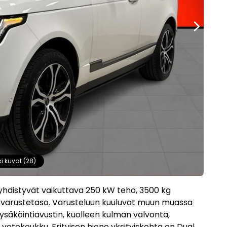
ki kuvat (28)
hdistyvät vaikuttava 250 kW teho, 3500 kg
y-varustetaso. Varusteluun kuuluvat muun muassa
säköintiavustin, kuolleen kulman valvonta,
etokoukku. Erityisen hieno yksityiskohta on Dual