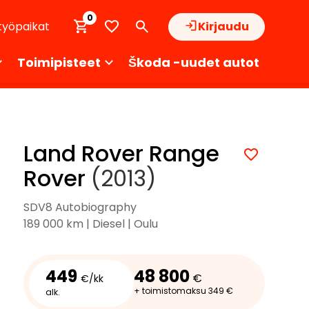
0
työpaikat
Kirjaudu
Toimipisteet
Škoda -uudet autot
Land Rover Range
Rover
(2013)
SDV8 Autobiography
189 000 km | Diesel | Oulu
449
48 800
€
€/kk
+ toimistomaksu 349 €
alk.