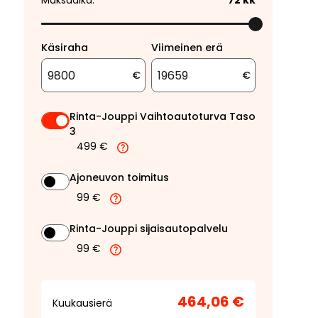
Maksuaika:
72
kk
Käsiraha
Viimeinen erä
€
€
Rinta-Jouppi Vaihtoautoturva Taso
3
499 €
Ajoneuvon toimitus
99 €
Rinta-Jouppi sijaisautopalvelu
99 €
464,06 €
Kuukausierä