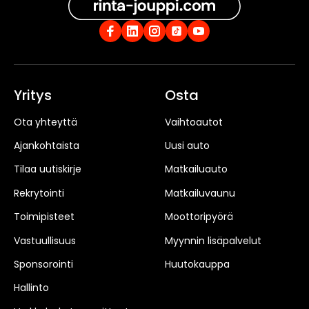
Yritys
Osta
Ota yhteyttä
Vaihtoautot
Ajankohtaista
Uusi auto
Tilaa uutiskirje
Matkailuauto
Rekrytointi
Matkailuvaunu
Toimipisteet
Moottoripyörä
Vastuullisuus
Myynnin lisäpalvelut
Sponsorointi
Huutokauppa
Hallinto