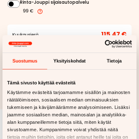
Rinta-Jouppi sijaisautopalvelu
99 €
115,47 €
Kuukausierä
Näytä
hintaerittely
Suostumus
Yksityiskohdat
Tietoja
Haluan myös tarjouksen vakuutuksesta
Hae rahoitustarjous
Tämä sivusto käyttää evästeitä
Käytämme evästeitä tarjoamamme sisällön ja mainosten
Rahoituslaskelma on suuntaa antava ja edellyttää hyväksytyn
luottopäätöksen ja kaskovakuutuksen.
räätälöimiseen, sosiaalisen median ominaisuuksien
tukemiseen ja kävijämäärämme analysoimiseen. Lisäksi
jaamme sosiaalisen median, mainosalan ja analytiikka-
alan kumppaneillemme tietoja siitä, miten käytät
Samankaltaisia ajoneuvoja
sivustoamme. Kumppanimme voivat yhdistää näitä
tietoja muihin tietoihin, joita olet antanut heille tai joita on