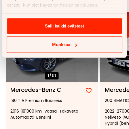
Katso kaikki
kerätty, kun olet käyttänyt heidän palvelujaan.
Salli kaikki evästeet
Muokkaa
1/
31
Mercedes-Benz C
Mercede
Lisää
Poista
180 T A Premium Business
200 4MATIC 
suosikiksi
suosikeista
2016
181000 km
Vaasa
Takaveto
2022
2700
Automaatti
Bensiini
Neliveto
Au
Hybridi (ben