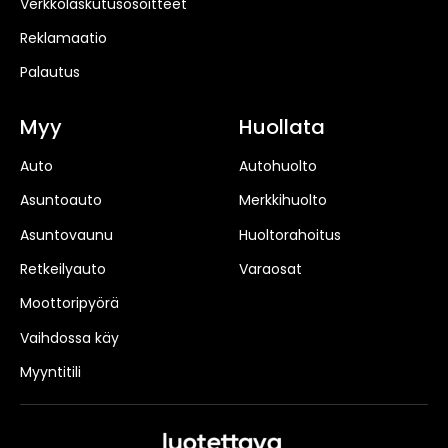
Verkkolaskutusosoitteet
Reklamaatio
Palautus
Myy
Huollata
Auto
Autohuolto
Asuntoauto
Merkkihuolto
Asuntovaunu
Huoltorahoitus
Retkeilyauto
Varaosat
Moottoripyörä
Vaihdossa käy
Myyntitili