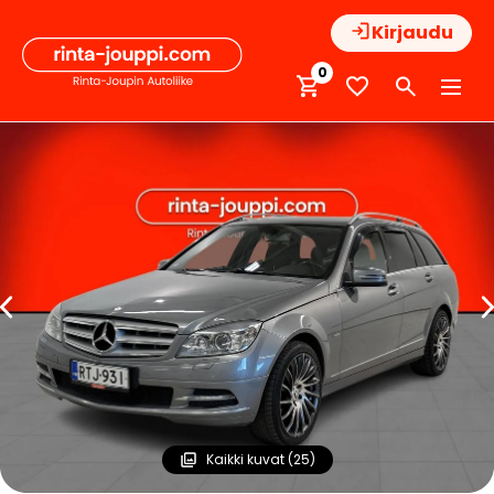
Hyppää
Kirjaudu
sisältöön
0
Kaikki kuvat (25)