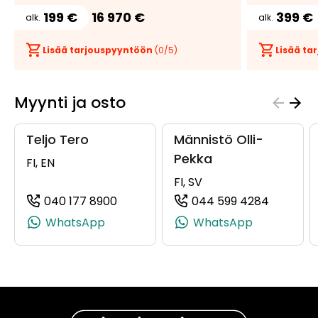
199 €
16 970 €
399 €
alk.
alk.
Lisää tarjouspyyntöön
(
0
/5)
Lisää t
Myynti ja osto
Teljo Tero
Männistö Olli-
Pekka
FI, EN
FI, SV
040 177 8900
044 599 4284
(+358401778900, 0401778900, +358 
(+35844
WhatsApp
WhatsApp