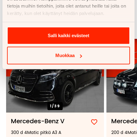
tietoja muihin tietoihin, joita olet antanut heille tai joita on
kerätty, kun olet käyttänyt heidän palvelujaan.
Samankaltaisia ajoneuvoja
Katso kaikki
Salli kaikki evästeet
Muokkaa
1/
39
Mercedes-Benz V
Mercede
Lisää
Poista
300 d 4Matic pitkä A3 A
200 d 4Mati
suosikiksi
suosikeista