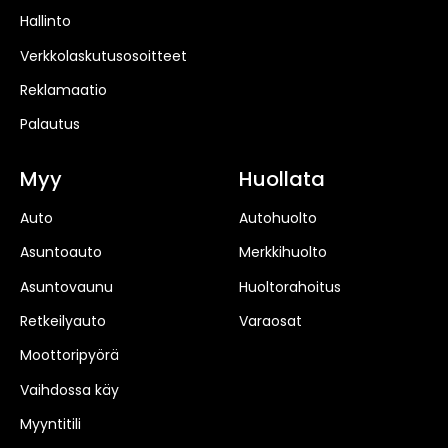
Hallinto
Verkkolaskutusosoitteet
Reklamaatio
Palautus
Myy
Huollata
Auto
Autohuolto
Asuntoauto
Merkkihuolto
Asuntovaunu
Huoltorahoitus
Retkeilyauto
Varaosat
Moottoripyörä
Vaihdossa käy
Myyntitili