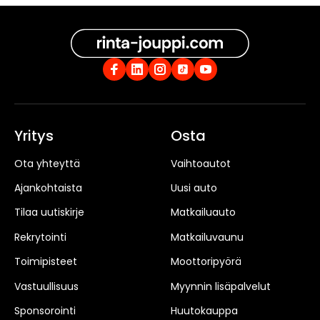
Yritys
Osta
Ota yhteyttä
Vaihtoautot
Ajankohtaista
Uusi auto
Tilaa uutiskirje
Matkailuauto
Rekrytointi
Matkailuvaunu
Toimipisteet
Moottoripyörä
Vastuullisuus
Myynnin lisäpalvelut
Sponsorointi
Huutokauppa