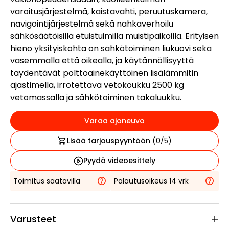
varoitusjärjestelmä, kaistavahti, peruutuskamera,
navigointijärjestelmä sekä nahkaverhoilu
sähkösäätöisillä etuistuimilla muistipaikoilla. Erityisen
hieno yksityiskohta on sähkötoiminen liukuovi sekä
vasemmalla että oikealla, ja käytännöllisyyttä
täydentävät polttoainekäyttöinen lisälämmitin
ajastimella, irrotettava vetokoukku 2500 kg
vetomassalla ja sähkötoiminen takaluukku.
Varaa ajoneuvo
Lisää tarjouspyyntöön
(
0
/5)
Pyydä videoesittely
Toimitus saatavilla
Palautusoikeus 14 vrk
Varusteet