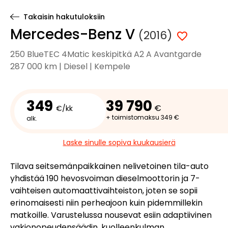
Takaisin hakutuloksiin
Mercedes-Benz V
(2016)
250 BlueTEC 4Matic keskipitkä A2 A Avantgarde
287 000 km | Diesel | Kempele
349
39 790
€
€/kk
+ toimistomaksu 349 €
alk.
Laske sinulle sopiva kuukausierä
Tilava seitsemänpaikkainen nelivetoinen tila-auto
yhdistää 190 hevosvoiman dieselmoottorin ja 7-
vaihteisen automaattivaihteiston, joten se sopii
erinomaisesti niin perheajoon kuin pidemmillekin
matkoille. Varustelussa nousevat esiin adaptiivinen
vakionopeudensäädin, kuolleenkulman