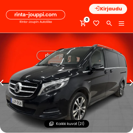
Hyppää
Kirjaudu
sisältöön
0
Kaikki kuvat (21)