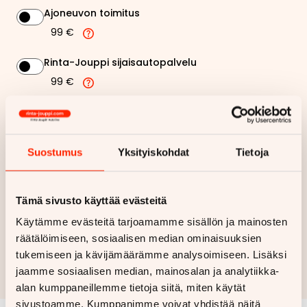
Ajoneuvon toimitus
99 €
Rinta-Jouppi sijaisautopalvelu
99 €
407,03 €
Kuukausierä
Suostumus
Yksityiskohdat
Tietoja
Näytä
hintaerittely
Haluan myös tarjouksen vakuutuksesta
Tämä sivusto käyttää evästeitä
Käytämme evästeitä tarjoamamme sisällön ja mainosten
räätälöimiseen, sosiaalisen median ominaisuuksien
Hae rahoitustarjous
tukemiseen ja kävijämäärämme analysoimiseen. Lisäksi
Rahoituslaskelma on suuntaa antava ja edellyttää hyväksytyn
jaamme sosiaalisen median, mainosalan ja analytiikka-
luottopäätöksen ja kaskovakuutuksen.
alan kumppaneillemme tietoja siitä, miten käytät
sivustoamme. Kumppanimme voivat yhdistää näitä