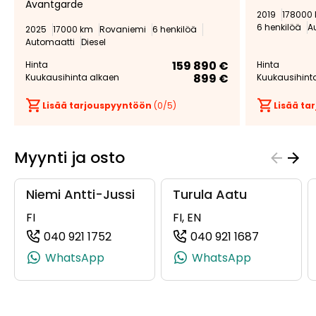
Avantgarde
2019
178000
6 henkilöä
A
2025
17000 km
Rovaniemi
6 henkilöä
Automaatti
Diesel
159 890 €
Hinta
Hinta
899 €
Kuukausihinta alkaen
Kuukausihint
Lisää tarjouspyyntöön
(
0
/5)
Lisää t
Myynti ja osto
Niemi Antti-Jussi
Turula Aatu
FI
FI, EN
040 921 1752
040 921 1687
(+358409211752, 0409211752, +358 40 
(+35840921
WhatsApp
WhatsApp