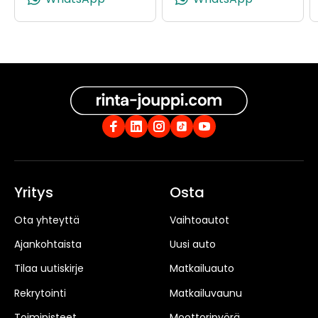
Yritys
Osta
Ota yhteyttä
Vaihtoautot
Ajankohtaista
Uusi auto
Tilaa uutiskirje
Matkailuauto
Rekrytointi
Matkailuvaunu
Toimipisteet
Moottoripyörä