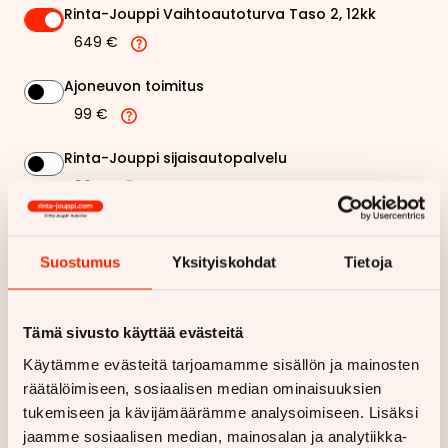
Rinta-Jouppi Vaihtoautoturva Taso 2, 12kk
649 €
Ajoneuvon toimitus
99 €
Rinta-Jouppi sijaisautopalvelu
99 €
411,02 €
Kuukausierä
Suostumus
Yksityiskohdat
Tietoja
Näytä
hintaerittely
Tämä sivusto käyttää evästeitä
Haluan myös tarjouksen vakuutuksesta
Käytämme evästeitä tarjoamamme sisällön ja mainosten
räätälöimiseen, sosiaalisen median ominaisuuksien
tukemiseen ja kävijämäärämme analysoimiseen. Lisäksi
Hae rahoitustarjous
jaamme sosiaalisen median, mainosalan ja analytiikka-