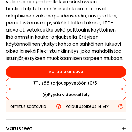
valinnan niin perheelle kuin edustavaan
henkilökuljetukseen. Varustelussa erottuvat
adaptiivinen vakionopeudensäädin, navigaattori,
peruutuskamera, pysäköintitutka takana, LED-
ajovalot, vetokoukku sekä polttoainekäyttöinen
lisälämmitin kauko-ohjauksella. Erityisen
käytännöllinen yksityiskohta on sähköinen liukuovi
oikealla sekä Flex-istuinkiinnitys, joka mahdollistaa
istuinjärjestyksen muokkaamisen tarpeen mukaan.
Varaa ajoneuvo
Lisää tarjouspyyntöön
(
0
/5)
Pyydä videoesittely
Toimitus saatavilla
Palautusoikeus 14 vrk
Varusteet