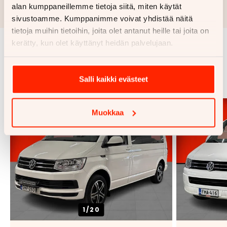
Rahoituslaskelma on suuntaa antava ja edellyttää hyväksytyn
alan kumppaneillemme tietoja siitä, miten käytät
luottopäätöksen ja kaskovakuutuksen.
sivustoamme. Kumppanimme voivat yhdistää näitä
tietoja muihin tietoihin, joita olet antanut heille tai joita on
kerätty, kun olet käyttänyt heidän palvelujaan.
Samankaltaisia ajoneuvoja
Katso kaikki
Salli kaikki evästeet
Muokkaa
1/
20