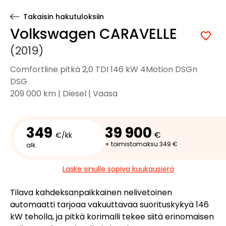
Takaisin hakutuloksiin
Volkswagen CARAVELLE
(2019)
Comfortline pitkä 2,0 TDI 146 kW 4Motion DSGn
DSG
209 000 km | Diesel | Vaasa
349
39 900
€
€/kk
+ toimistomaksu 349 €
alk.
Laske sinulle sopiva kuukausierä
Tilava kahdeksanpaikkainen nelivetoinen
automaatti tarjoaa vakuuttavaa suorituskykyä 146
kW teholla, ja pitkä korimalli tekee siitä erinomaisen