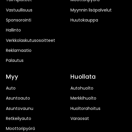
Vastuullisuus
Myynnin lisäpalvelut
Sponsorointi
Huutokauppa
Hallinto
Verkkolaskutusosoitteet
Reklamaatio
Palautus
Myy
Huollata
Auto
Autohuolto
Asuntoauto
Merkkihuolto
Asuntovaunu
Huoltorahoitus
Retkeilyauto
Varaosat
Moottoripyörä