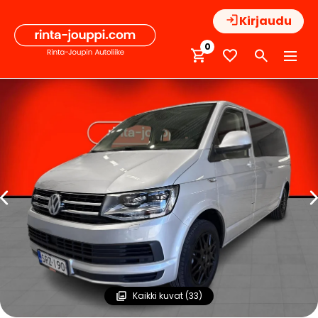
Hyppää
Kirjaudu
sisältöön
0
Kaikki kuvat (33)