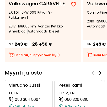
Volkswagen CARAVELLE
Volkswa
Lisää
Poista
2.0TDI 110kW DSG Pitkä | 9-
Comfortline
suosikiksi
suosikeista
Paikkainen |
2010
12500
2017
198000 km
Vantaa Petikko
Automaatti
9 henkilöä
Automaatti
Diesel
249 €
28 450 €
249 €
alk.
alk.
Lisää tarjouspyyntöön
(
0
/5)
Lisää t
Myynti ja osto
Vieruaho Jussi
Petell Rami
FI, EN
FI, SV, EN
050 304 5664
050 326 0315
(+358503045664, 0503045664, +35
(+3585032
WhatsApp
WhatsApp