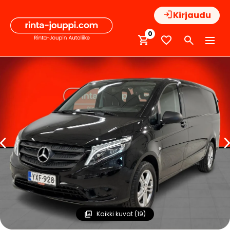
Hyppää
Kirjaudu
sisältöön
0
Kaikki kuvat (19)