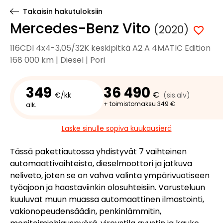
Takaisin hakutuloksiin
Mercedes-Benz Vito
(2020)
116CDI 4x4-3,05/32K keskipitkä A2 A 4MATIC Edition
168 000 km | Diesel | Pori
349
36 490
€
€/kk
(sis.alv)
+ toimistomaksu 349 €
alk.
Laske sinulle sopiva kuukausierä
Tässä pakettiautossa yhdistyvät 7 vaihteinen
automaattivaihteisto, dieselmoottori ja jatkuva
neliveto, joten se on vahva valinta ympärivuotiseen
työajoon ja haastaviinkin olosuhteisiin. Varusteluun
kuuluvat muun muassa automaattinen ilmastointi,
vakionopeudensäädin, penkinlämmitin,