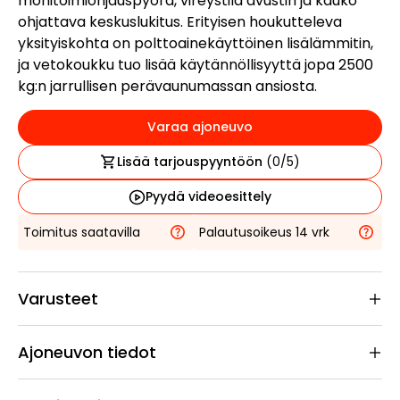
monitoimiohjauspyörä, vireystila avustin ja kauko
ohjattava keskuslukitus. Erityisen houkutteleva
yksityiskohta on polttoainekäyttöinen lisälämmitin,
ja vetokoukku tuo lisää käytännöllisyyttä jopa 2500
kg:n jarrullisen perävaunumassan ansiosta.
Varaa ajoneuvo
Lisää tarjouspyyntöön
(
0
/5)
Pyydä videoesittely
Toimitus saatavilla
Palautusoikeus 14 vrk
Varusteet
Ajoneuvon tiedot