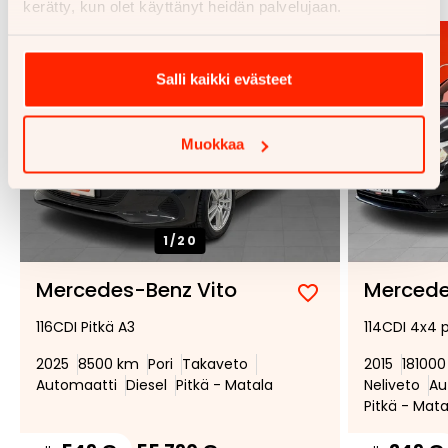
kerätty, kun olet käyttänyt heidän palvelujaan.
Salli kaikki evästeet
Muokkaa
1/
20
Mercedes-Benz Vito
Mercede
Lisää
Poista
116CDI Pitkä A3
114CDI 4x4 p
suosikiksi
suosikeista
2025
8500 km
Pori
Takaveto
2015
18100
Automaatti
Diesel
Pitkä - Matala
Neliveto
Au
Pitkä - Mata