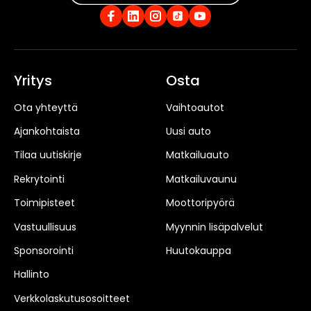
Yritys
Osta
Ota yhteyttä
Vaihtoautot
Ajankohtaista
Uusi auto
Tilaa uutiskirje
Matkailuauto
Rekrytointi
Matkailuvaunu
Toimipisteet
Moottoripyörä
Vastuullisuus
Myynnin lisäpalvelut
Sponsorointi
Huutokauppa
Hallinto
Verkkolaskutusosoitteet