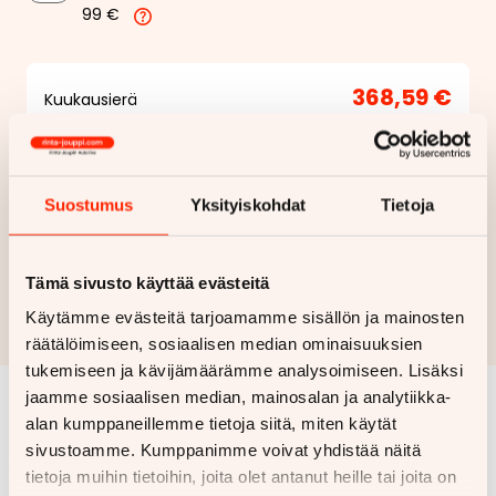
99 €
368,59 €
Kuukausierä
Näytä
hintaerittely
Haluan myös tarjouksen vakuutuksesta
Suostumus
Yksityiskohdat
Tietoja
Hae rahoitustarjous
Tämä sivusto käyttää evästeitä
Rahoituslaskelma on suuntaa antava ja edellyttää hyväksytyn
Käytämme evästeitä tarjoamamme sisällön ja mainosten
luottopäätöksen ja kaskovakuutuksen.
räätälöimiseen, sosiaalisen median ominaisuuksien
tukemiseen ja kävijämäärämme analysoimiseen. Lisäksi
jaamme sosiaalisen median, mainosalan ja analytiikka-
alan kumppaneillemme tietoja siitä, miten käytät
Samankaltaisia ajoneuvoja
sivustoamme. Kumppanimme voivat yhdistää näitä
Katso kaikki
tietoja muihin tietoihin, joita olet antanut heille tai joita on