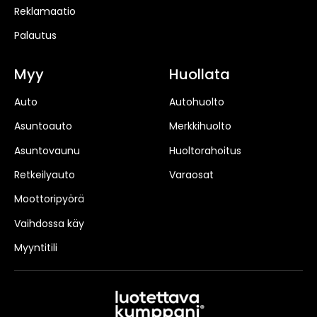
Reklamaatio
Palautus
Myy
Huollata
Auto
Autohuolto
Asuntoauto
Merkkihuolto
Asuntovaunu
Huoltorahoitus
Retkeilyauto
Varaosat
Moottoripyörä
Vaihdossa käy
Myyntitili