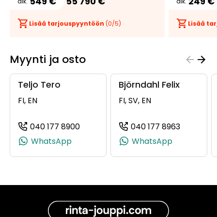
549 €
55 790 €
249 €
alk.
alk.
Lisää tarjouspyyntöön
(
0
/5)
Lisää t
Myynti ja osto
Teljo Tero
Björndahl Felix
FI, EN
FI, SV, EN
040 177 8900
040 177 8963
(+358401778900, 0401778900, +358 
(+3584017
WhatsApp
WhatsApp