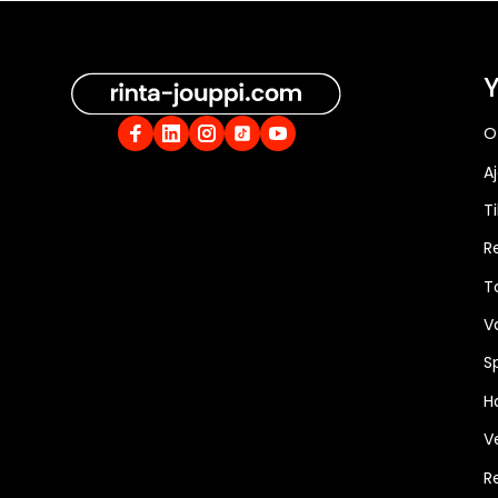
Y
O
A
Ti
R
T
V
S
Ha
V
R