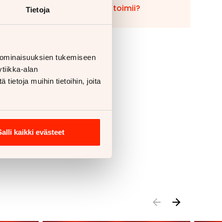
Miten vaihto toimii?
Tietoja
 ominaisuuksien tukemiseen
tiikka-alan
ietoja muihin tietoihin, joita
Salli kaikki evästeet