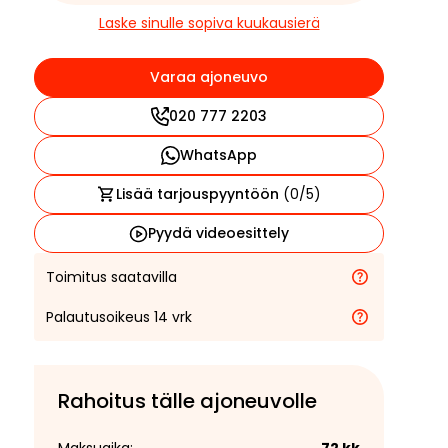
Laske sinulle sopiva kuukausierä
Varaa ajoneuvo
020 777 2203
WhatsApp
Lisää tarjouspyyntöön
(
0
/5)
Pyydä videoesittely
Toimitus saatavilla
Palautusoikeus 14 vrk
Rahoitus tälle ajoneuvolle