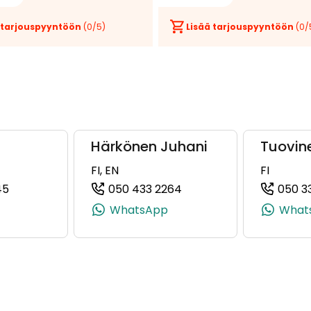
 tarjouspyyntöön
(
0
/5)
Lisää tarjouspyyntöön
(
0
/
Härkönen Juhani
Tuovin
FI, EN
FI
45
050 433 2264
050 3
3, +358 50 563 0443)
(+358503091645, 0503091645, +358 50 309 1645)
(+358504332264, 05043
WhatsApp
What