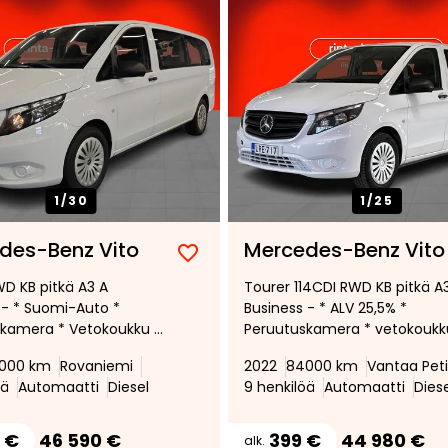
1/
30
1/
25
des-Benz Vito
Mercedes-Benz Vito
Lisää
Poista
WD KB pitkä A3 A
Tourer 114CDI RWD KB pitkä A
suosikiksi
suosikeista
 - * Suomi-Auto *
Business - * ALV 25,5% *
kamera * Vetokoukku *
Peruutuskamera * vetokoukk
peudensäädin *
polttoainekäyttöinen
000 km
Rovaniemi
2022
84000 km
Vantaa Pet
nekäyttöinen
lisälämmitin * 1+8 hengen
öä
Automaatti
Diesel
9 henkilöä
Automaatti
Dies
tin * Isofix *
pikkubussi *
 €
46 590 €
399 €
44 980 €
alk.