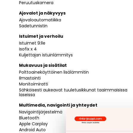
Peruutuskamera
Ajovalot ja näkyvyys
Ajovaloautomatiikka
Sadetunnistin
Istuimet ja verhoilu
Istuimet 9:lle
Isofix x 4
Kuljettajan istuinlämmitys
Mukavuus ja sisätilat
Polttoainekäyttöinen lisälämmitin
Ilmastointi
Monitoimiratti
Sähköisesti aukeavat tuuletusikkunat taaimmaisissa
laseissa
Multimedia, navigointi ja yhteydet
Navigointijärjestelmä
Bluetooth
Apple Carplay
Android Auto