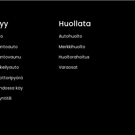
yy
Huollata
to
Autohuolto
untoauto
Merkkihuolto
untovaunu
Huoltorahoitus
keilyauto
Varaosat
ttoripyörä
hdossa käy
ntitili