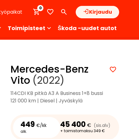
0
työpaikat
Kirjaudu
Toimipisteet
Škoda -uudet autot
Mercedes-Benz
Vito
(2022)
114CDI KB pitkä A3 A Business 1+8 bussi
121 000 km | Diesel | Jyväskylä
449
45 400
€
€/kk
(sis.alv)
+ toimistomaksu 349 €
alk.