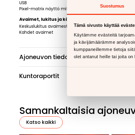
USB
Suostumus
Pixel-matrix näyttö mittaristossa
Avaimet, lukitus ja käynnistys
Tämä sivusto käyttää eväste
Keskuslukitus avaimesta
Kahdet avaimet
Käytämme evästeitä tarjoama
ja kävijämäärämme analysoim
kumppaneillemme tietoja siitä
Ajoneuvon tiedot
olet antanut heille tai joita o
Kuntoraportit
Samankaltaisia ajoneu
Katso kaikki