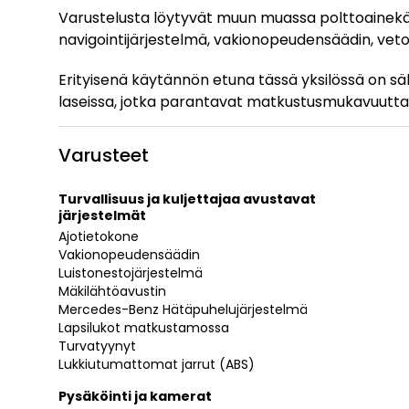
Varustelusta löytyvät muun muassa polttoainekä
navigointijärjestelmä, vakionopeudensäädin, vet
Erityisenä käytännön etuna tässä yksilössä on sä
laseissa, jotka parantavat matkustusmukavuutta 
Varusteet
Turvallisuus ja kuljettajaa avustavat
järjestelmät
Ajotietokone
Vakionopeudensäädin
Luistonestojärjestelmä
Mäkilähtöavustin
Mercedes-Benz Hätäpuhelujärjestelmä
Lapsilukot matkustamossa
Turvatyynyt
Lukkiutumattomat jarrut (ABS)
Pysäköinti ja kamerat