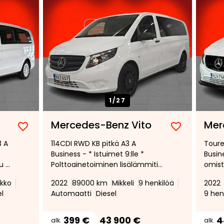
1/
27
Mercedes-Benz Vito
Mer
Lisää
Poista
Lisää
Poista
3 A
114CDI RWD KB pitkä A3 A
Toure
suosikiksi
suosikeista
suosikiksi
suosikeist
Business - * Istuimet 9:lle *
Busin
u *
Polttoainetoiminen lisälämmitin
omist
* Vakionopeudensäädin *
käytt
ikko
2022
89000 km
Mikkeli
9 henkilöä
2022
Peruutuskamera*
Vetok
el
Automaatti
Diesel
9 hen
Vakio
Peruu
CarPl
399 €
43 900 €
4
alk.
alk.