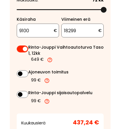
Maksuaika:
72
kk
Käsiraha
Viimeinen erä
€
€
Rinta-Jouppi Vaihtoautoturva Taso
1, 12kk
649 €
Ajoneuvon toimitus
99 €
Rinta-Jouppi sijaisautopalvelu
99 €
437,24 €
Kuukausierä