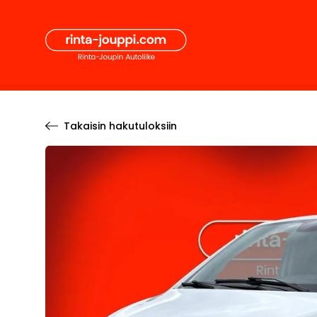
Hyppää
Secon
sisältöön
Pääval
Takaisin hakutuloksiin