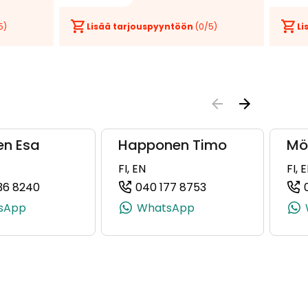
5)
Lisää tarjouspyyntöön
(
0
/5)
Li
en Esa
Happonen Timo
Möl
FI, EN
FI, 
36 8240
040 177 8753
32264, +358 50 433 2264)
(+358503368240, 0503368240, +358 50 336 8240
(+358401778753, 0
sApp
WhatsApp