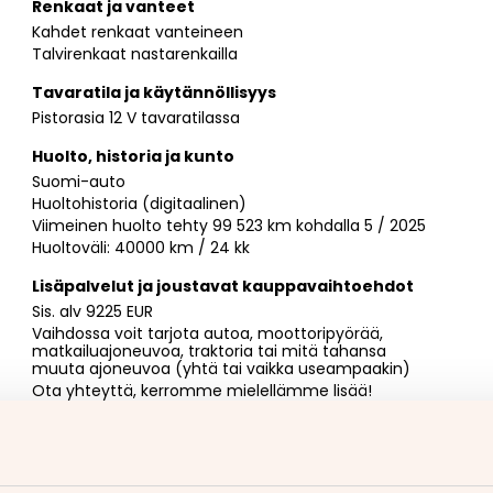
Renkaat ja vanteet
Kahdet renkaat vanteineen
Talvirenkaat nastarenkailla
Tavaratila ja käytännöllisyys
Pistorasia 12 V tavaratilassa
Huolto, historia ja kunto
Suomi-auto
Huoltohistoria (digitaalinen)
Viimeinen huolto tehty 99 523 km kohdalla 5 / 2025
Huoltoväli: 40000 km / 24 kk
Lisäpalvelut ja joustavat kauppavaihtoehdot
Sis. alv 9225 EUR
Vaihdossa voit tarjota autoa, moottoripyörää,
matkailuajoneuvoa, traktoria tai mitä tahansa
muuta ajoneuvoa (yhtä tai vaikka useampaakin)
Ota yhteyttä, kerromme mielellämme lisää!
Myyjän yhteystiedot
Niklas Könönen
050 563 0443
https://wa.me/358505630443