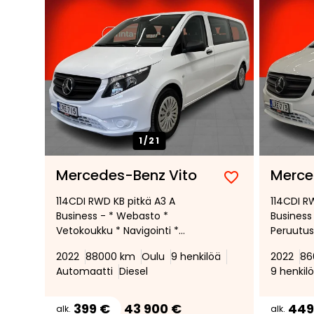
1/
21
Mercedes-Benz Vito
Merce
Lisää
Poista
114CDI RWD KB pitkä A3 A
114CDI R
suosikiksi
suosikeista
Business - * Webasto *
Business
Vetokoukku * Navigointi *
Peruutus
Peruutuskamera * Paikat 1+8
Vakiono
2022
88000 km
Oulu
9 henkilöä
2022
86
Polttoai
Automaatti
Diesel
9 henkil
lisälämmi
399 €
43 900 €
449
alk.
alk.