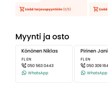
Lisää tarjouspyyntöön
(
0
/5)
Lisää
Myynti ja osto
Könönen Niklas
Pirinen Jani
FI, EN
FI, EN
050 563 0443
050 309 16
(+358505630443, 050563044
WhatsApp
WhatsApp