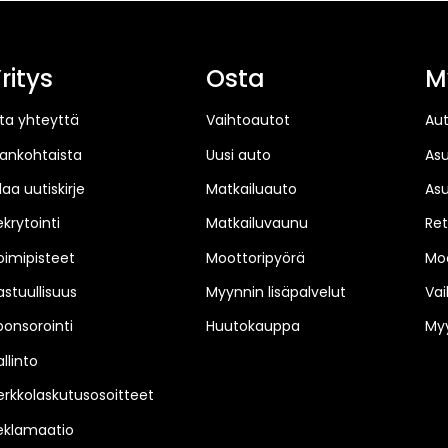
ritys
Osta
M
ta yhteyttä
Vaihtoautot
Au
jankohtaista
Uusi auto
As
laa uutiskirje
Matkailuauto
As
ekrytointi
Matkailuvaunu
Ret
oimipisteet
Moottoripyörä
Moo
astuullisuus
Myynnin lisäpalvelut
Vai
ponsorointi
Huutokauppa
Myy
llinto
erkkolaskutusosoitteet
eklamaatio