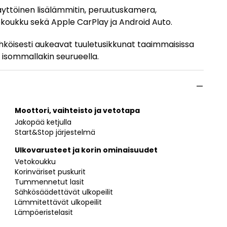
yttöinen lisälämmitin, peruutuskamera,
okoukku sekä Apple CarPlay ja Android Auto.
hköisesti aukeavat tuuletusikkunat taaimmaisissa
isommallakin seurueella.
Moottori, vaihteisto ja vetotapa
Jakopää ketjulla
Start&Stop järjestelmä
Ulkovarusteet ja korin ominaisuudet
Vetokoukku
Korinväriset puskurit
Tummennetut lasit
Sähkösäädettävät ulkopeilit
Lämmitettävät ulkopeilit
Lämpöeristelasit