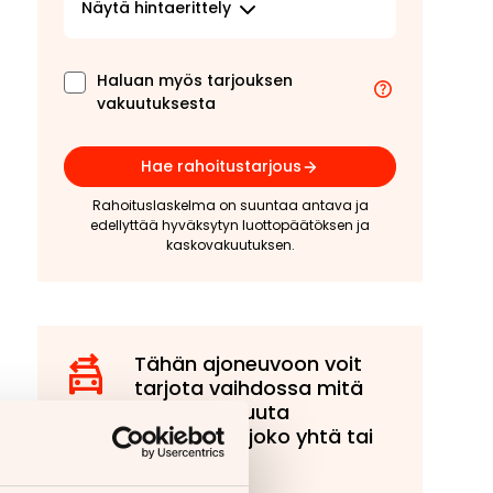
Näytä
hintaerittely
Haluan myös tarjouksen
vakuutuksesta
Hae rahoitustarjous
Rahoituslaskelma on suuntaa antava ja
edellyttää hyväksytyn luottopäätöksen ja
kaskovakuutuksen.
Tähän ajoneuvoon voit
tarjota vaihdossa mitä
tahansa muuta
ajoneuvoa, joko yhtä tai
useampaa!