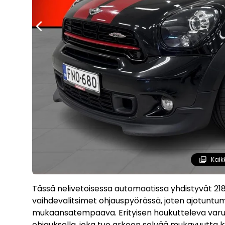
Kaik
Tässä nelivetoisessa automaatissa yhdistyvät 218
vaihdevalitsimet ohjauspyörässä, joten ajotuntu
mukaansatempaava. Erityisen houkutteleva varus
ohjauksella, joka tuo arkeen selvää mukavuutta k