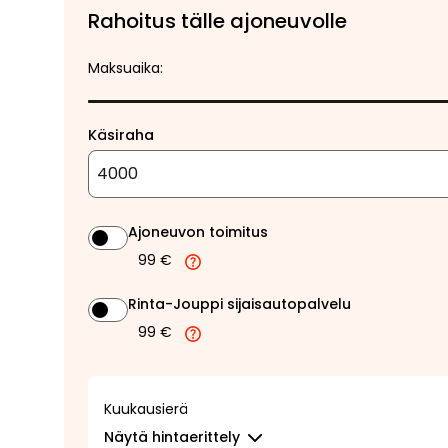
Rahoitus tälle ajoneuvolle
Maksuaika:
Käsiraha
Ajoneuvon toimitus
99 €
Rinta-Jouppi sijaisautopalvelu
99 €
Kuukausierä
Näytä
hintaerittely