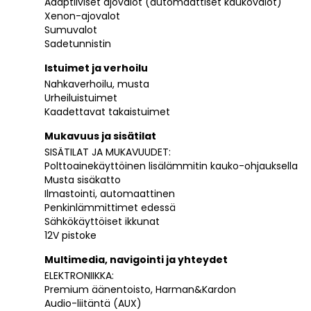
Adaptiiviset ajovalot (automaattiset kaukovalot)
Xenon-ajovalot
Sumuvalot
Sadetunnistin
Istuimet ja verhoilu
Nahkaverhoilu, musta
Urheiluistuimet
Kaadettavat takaistuimet
Mukavuus ja sisätilat
SISÄTILAT JA MUKAVUUDET:
Polttoainekäyttöinen lisälämmitin kauko-ohjauksella
Musta sisäkatto
Ilmastointi, automaattinen
Penkinlämmittimet edessä
Sähkökäyttöiset ikkunat
12V pistoke
Multimedia, navigointi ja yhteydet
ELEKTRONIIKKA:
Premium äänentoisto, Harman&Kardon
Audio-liitäntä (AUX)