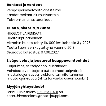
Renkaat ja vanteet
Rengaspainevalvontajärjestelmä
Kahdet renkaat alumiinivantein
Talvirenkaina nastarenkaat
Huolto, historia ja kunto
HUOLLOT JA RENKAAT:
Huoltokirja, paperinen
Viimeisin huolto tehty 114 000 km kohdalla 3 / 2026
Tuotu Suomeen käytettynä vuonna 2018
Seuraava katsastus: 07.06.2027
Lisäpalvelut ja joustavat kauppavaihtoehdot
Tarjoukset, esittelyvideo ja lisätiedot:
Vaihdossa voit tarjota autoa, moottoripyörää,
matkailuajoneuvoa, traktoria tai mitä tahansa
muuta ajoneuvoa (yhtä tai vaikka useampaakin)
Myyjän yhteystiedot
Samu Hirvasniemi
050 5298431
tai
samu.hirvasmiemi@rinta-jouppi.com