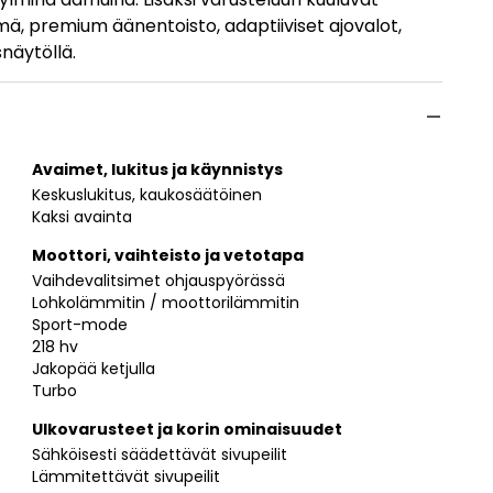
lmä, premium äänentoisto, adaptiiviset ajovalot,
näytöllä.
Avaimet, lukitus ja käynnistys
Keskuslukitus, kaukosäätöinen
Kaksi avainta
Moottori, vaihteisto ja vetotapa
Vaihdevalitsimet ohjauspyörässä
Lohkolämmitin / moottorilämmitin
Sport-mode
218 hv
Jakopää ketjulla
Turbo
Ulkovarusteet ja korin ominaisuudet
Sähköisesti säädettävät sivupeilit
Lämmitettävät sivupeilit