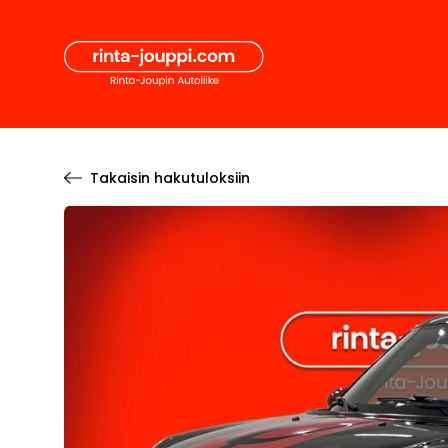
Hyppää
Secon
sisältöön
Pääval
Takaisin hakutuloksiin