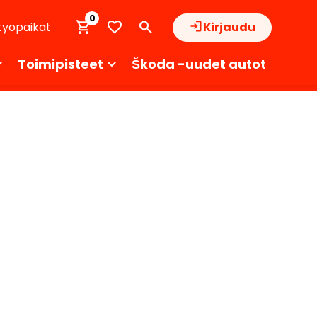
0
työpaikat
Kirjaudu
Toimipisteet
Škoda -uudet autot