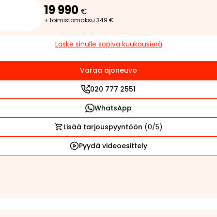
19 990
€
+ toimistomaksu 349 €
Laske sinulle sopiva kuukausierä
Varaa ajoneuvo
020 777 2551
WhatsApp
Lisää tarjouspyyntöön
(
0
/5)
Pyydä videoesittely