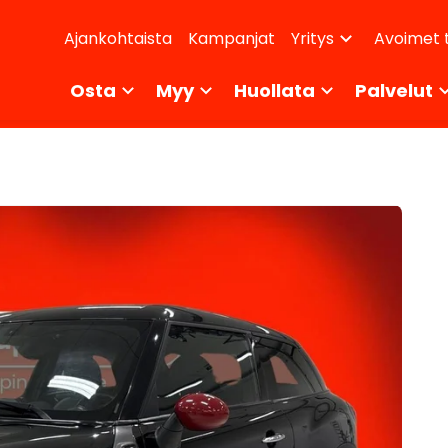
dary
Ajankohtaista
Kampanjat
Avoimet 
Yritys
ikko
Osta
Myy
Huollata
Palvelut