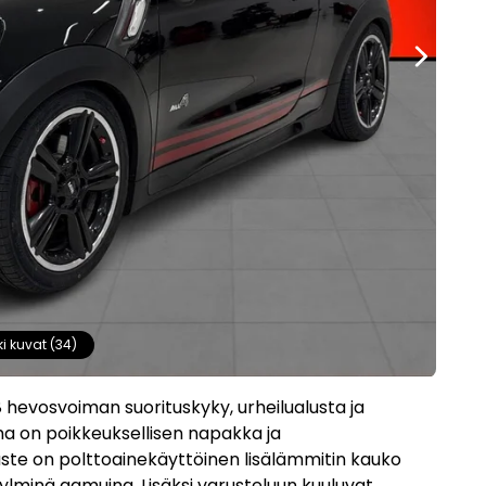
ki kuvat (34)
 hevosvoiman suorituskyky, urheilualusta ja
ma on poikkeuksellisen napakka ja
te on polttoainekäyttöinen lisälämmitin kauko
ylminä aamuina. Lisäksi varusteluun kuuluvat