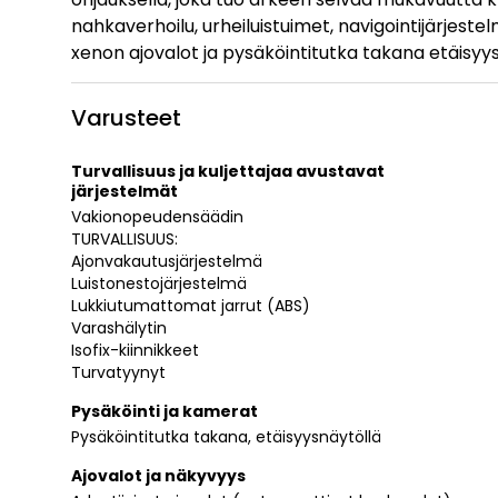
nahkaverhoilu, urheiluistuimet, navigointijärjeste
xenon ajovalot ja pysäköintitutka takana etäisyys
Varusteet
Turvallisuus ja kuljettajaa avustavat
järjestelmät
Vakionopeudensäädin
TURVALLISUUS:
Ajonvakautusjärjestelmä
Luistonestojärjestelmä
Lukkiutumattomat jarrut (ABS)
Varashälytin
Isofix-kiinnikkeet
Turvatyynyt
Pysäköinti ja kamerat
Pysäköintitutka takana, etäisyysnäytöllä
Ajovalot ja näkyvyys