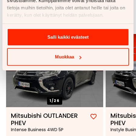
sivustoamme. Kumppanimme voivat yhdistää näitä
tietoja muihin tietoihin, joita olet antanut heille tai joita on
Samankaltaisia ajoneuvoja
kerätty, kun olet käyttänyt heidän palvelujaan.
Katso kaikki
Salli kaikki evästeet
Muokkaa
1/
26
Mitsubishi OUTLANDER
Mitsubi
Lisää
Poista
PHEV
PHEV
suosikiksi
suosikeista
Intense Business 4WD 5P
Instyle Busi