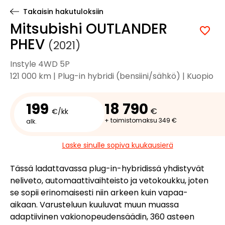
Takaisin hakutuloksiin
Mitsubishi OUTLANDER
PHEV
(2021)
Instyle 4WD 5P
121 000 km | Plug-in hybridi (bensiini/sähkö) | Kuopio
199
18 790
€
€/kk
+ toimistomaksu 349 €
alk.
Laske sinulle sopiva kuukausierä
Tässä ladattavassa plug-in-hybridissä yhdistyvät
neliveto, automaattivaihteisto ja vetokoukku, joten
se sopii erinomaisesti niin arkeen kuin vapaa-
aikaan. Varusteluun kuuluvat muun muassa
adaptiivinen vakionopeudensäädin, 360 asteen