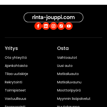
Yritys
Osta
Ota yhteyttä
Vaihtoautot
Ajankohtaista
Uusi auto
Tilaa uutiskirje
Matkailuauto
Rekrytointi
Matkailuvaunu
Toimipisteet
Moottoripyörä
Vastuullisuus
Myynnin lisäpalvelut
Sponsorointi
Huutokauppa