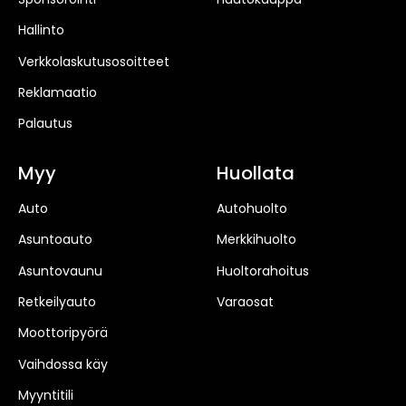
Hallinto
Verkkolaskutusosoitteet
Reklamaatio
Palautus
Myy
Huollata
Auto
Autohuolto
Asuntoauto
Merkkihuolto
Asuntovaunu
Huoltorahoitus
Retkeilyauto
Varaosat
Moottoripyörä
Vaihdossa käy
Myyntitili