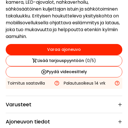
kamera, LED-ajovalot, nahkaverhoilu,
sähkösäätöinen kuljettajan istuin ja sähkötoiminen
takaluukku. Erityisen houkutteleva yksityiskohta on
mobiilisovelluksella ohjattava esilämmitys ja lataus,
joka tuo mukavuutta ja helppoutta etenkin kylmiin
aamuihin.
Varaa ajoneuvo
Lisää tarjouspyyntöön
(
0
/5)
Pyydä videoesittely
Toimitus saatavilla
Palautusoikeus 14 vrk
Varusteet
Ajoneuvon tiedot