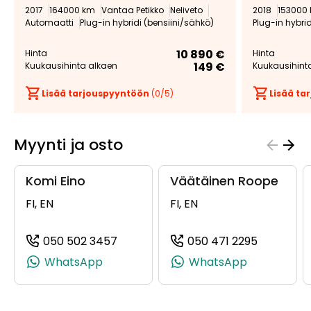
2017
164000 km
Vantaa Petikko
Neliveto
2018
153000
Automaatti
Plug-in hybridi (bensiini/sähkö)
Plug-in hybri
10 890 €
Hinta
Hinta
149 €
Kuukausihinta alkaen
Kuukausihint
Lisää tarjouspyyntöön
(
0
/5)
Lisää t
Myynti ja osto
Komi Eino
Väätäinen Roope
FI, EN
FI, EN
050 502 3457
050 471 2295
(+358505023457, 0505023457, +35
(+3585047
WhatsApp
WhatsApp