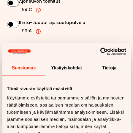
Ajoneuvon toimitus
99 €
Rinta-Jouppi sijaisautopalvelu
99 €
246,46 €
Kuukausierä
Näytä
hintaerittely
Suostumus
Yksityiskohdat
Tietoja
Haluan myös tarjouksen vakuutuksesta
Tämä sivusto käyttää evästeitä
Käytämme evästeitä tarjoamamme sisällön ja mainosten
Hae rahoitustarjous
räätälöimiseen, sosiaalisen median ominaisuuksien
Rahoituslaskelma on suuntaa antava ja edellyttää hyväksytyn
tukemiseen ja kävijämäärämme analysoimiseen. Lisäksi
luottopäätöksen ja kaskovakuutuksen.
jaamme sosiaalisen median, mainosalan ja analytiikka-
alan kumppaneillemme tietoja siitä, miten käytät