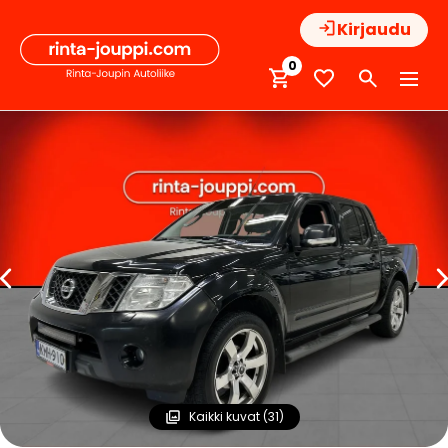
Hyppää
Kirjaudu
sisältöön
0
Kaikki kuvat (31)