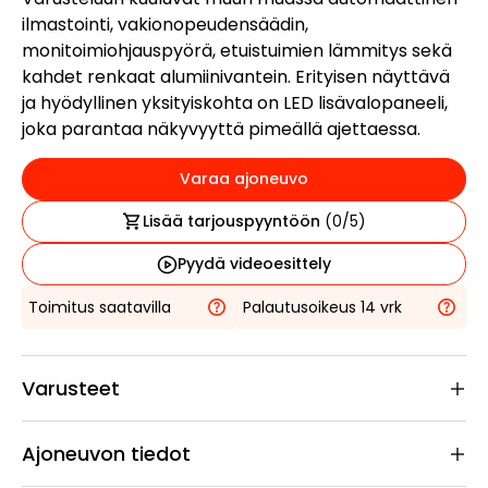
ilmastointi, vakionopeudensäädin,
monitoimiohjauspyörä, etuistuimien lämmitys sekä
kahdet renkaat alumiinivantein. Erityisen näyttävä
ja hyödyllinen yksityiskohta on LED lisävalopaneeli,
joka parantaa näkyvyyttä pimeällä ajettaessa.
Varaa ajoneuvo
Lisää tarjouspyyntöön
(
0
/5)
Pyydä videoesittely
Toimitus saatavilla
Palautusoikeus 14 vrk
Varusteet
Ajoneuvon tiedot