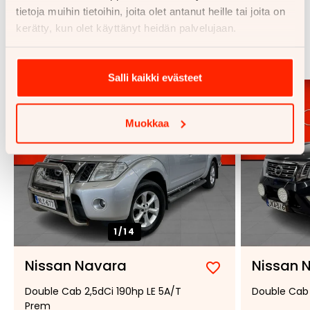
tietoja muihin tietoihin, joita olet antanut heille tai joita on
Samankaltaisia ajoneuvoja
kerätty, kun olet käyttänyt heidän palvelujaan.
Katso kaikki
Salli kaikki evästeet
Muokkaa
1/
14
Nissan Navara
Nissan 
Lisää
Poista
Double Cab 2,5dCi 190hp LE 5A/T
Double Cab 
suosikiksi
suosikeista
Prem