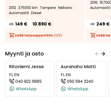
2016
15700
2012
375000 km
Tampere
Neliveto
Automaatti
Automaatti
Diesel
149 €
10 890 €
249 €
alk.
alk.
Lisää tarjouspyyntöön
(
0
/5)
Lisää t
Myynti ja osto
Ritoniemi Jesse
Auranaho Matti
FI, EN
FI, EN
040 922 5685
050 594 3240
(+358409225685, 0409225685, +358
(+358505
WhatsApp
WhatsApp