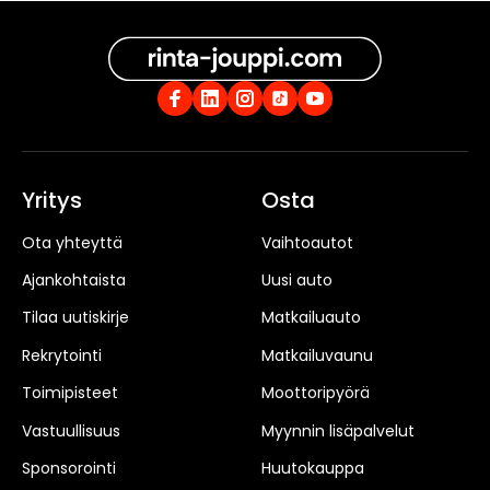
Yritys
Osta
Ota yhteyttä
Vaihtoautot
Ajankohtaista
Uusi auto
Tilaa uutiskirje
Matkailuauto
Rekrytointi
Matkailuvaunu
Toimipisteet
Moottoripyörä
Vastuullisuus
Myynnin lisäpalvelut
Sponsorointi
Huutokauppa