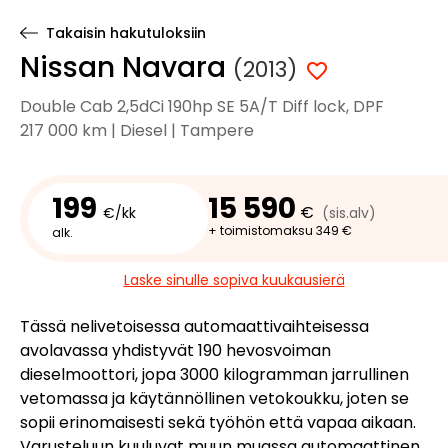
Takaisin hakutuloksiin
Nissan Navara
(2013)
Double Cab 2,5dCi 190hp SE 5A/T Diff lock, DPF
217 000 km | Diesel | Tampere
199
15 590
€
€/kk
(sis.alv)
+ toimistomaksu 349 €
alk.
Laske sinulle sopiva kuukausierä
Tässä nelivetoisessa automaattivaihteisessa
avolavassa yhdistyvät 190 hevosvoiman
dieselmoottori, jopa 3000 kilogramman jarrullinen
vetomassa ja käytännöllinen vetokoukku, joten se
sopii erinomaisesti sekä työhön että vapaa aikaan.
Varusteluun kuuluvat muun muassa automaattinen