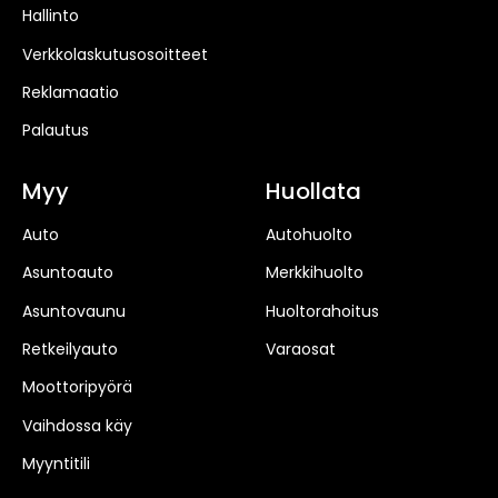
Hallinto
Verkkolaskutusosoitteet
Reklamaatio
Palautus
Myy
Huollata
Auto
Autohuolto
Asuntoauto
Merkkihuolto
Asuntovaunu
Huoltorahoitus
Retkeilyauto
Varaosat
Moottoripyörä
Vaihdossa käy
Myyntitili