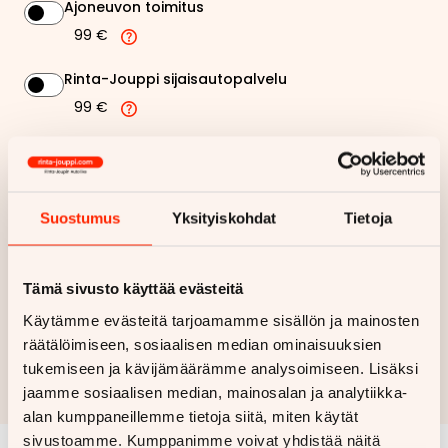
Ajoneuvon toimitus
99 €
Rinta-Jouppi sijaisautopalvelu
99 €
220,24 €
Kuukausierä
Näytä
hintaerittely
Suostumus
Yksityiskohdat
Tietoja
Haluan myös tarjouksen vakuutuksesta
Tämä sivusto käyttää evästeitä
Käytämme evästeitä tarjoamamme sisällön ja mainosten
Hae rahoitustarjous
räätälöimiseen, sosiaalisen median ominaisuuksien
tukemiseen ja kävijämäärämme analysoimiseen. Lisäksi
Rahoituslaskelma on suuntaa antava ja edellyttää hyväksytyn
luottopäätöksen ja kaskovakuutuksen.
jaamme sosiaalisen median, mainosalan ja analytiikka-
alan kumppaneillemme tietoja siitä, miten käytät
sivustoamme. Kumppanimme voivat yhdistää näitä