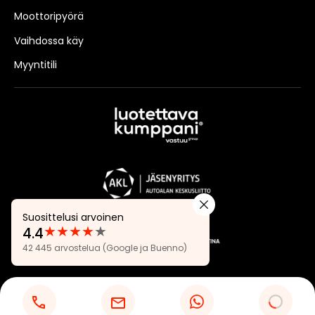
Moottoripyörä
Vaihdossa käy
Myyntitili
Suosittelusi arvoinen
★
★
★
★
★
4.4
Arvostelut:
42 445 arvostelua
(Google ja Buenno)
4.4
Tietosuojaseloste
Evästeasetukset