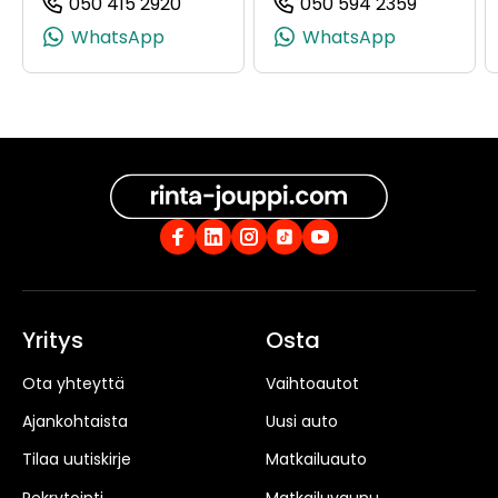
050 415 2920
050 594 2359
(+358504152920, 0504152920, +358 5
(+358505
WhatsApp
WhatsApp
Yritys
Osta
Ota yhteyttä
Vaihtoautot
Ajankohtaista
Uusi auto
Tilaa uutiskirje
Matkailuauto
Rekrytointi
Matkailuvaunu