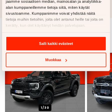
jaamme sosiaalisen median, mainosalan ja analytiikka-
Rahoituslaskelma on suuntaa antava ja edellyttää hyväksytyn
alan kumppaneillemme tietoja siitä, miten käytät
luottopäätöksen ja kaskovakuutuksen.
sivustoamme. Kumppanimme voivat yhdistää näitä
tietoja muihin tietoihin, joita olet antanut heille tai joita on
kerätty, kun olet käyttänyt heidän palvelujaan.
Samankaltaisia ajoneuvoja
Katso kaikki
Salli kaikki evästeet
Muokkaa
1/
30