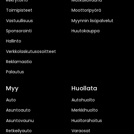
Toimipisteet
Moottoripyörä
Vastuullisuus
Myynnin lisäpalvelut
Sponsorointi
Huutokauppa
Hallinto
Verkkolaskutusosoitteet
Reklamaatio
Palautus
Myy
Huollata
Auto
Autohuolto
Asuntoauto
Merkkihuolto
Asuntovaunu
Huoltorahoitus
Retkeilyauto
Varaosat