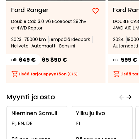
Ford Ranger
Ford Ra
Lisää
Poista
Double Cab 3.0 V6 EcoBoost 292hv
DOUBLE CAB 
suosikiksi
suosikeista
e-4WD Raptor
4WD A10 LIM
2023
75000 km
Lempäälä Ideapark
2024
1900
Neliveto
Automaatti
Bensiini
Automaatti
649 €
65 890 €
599 €
alk.
alk.
Lisää tarjouspyyntöön
(
0
/5)
Lisää t
Myynti ja osto
Nieminen Samuli
Ylikulju Iivo
FI, EN, DE
FI