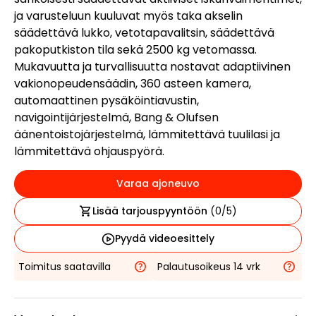
ja varusteluun kuuluvat myös taka akselin
säädettävä lukko, vetotapavalitsin, säädettävä
pakoputkiston tila sekä 2500 kg vetomassa.
Mukavuutta ja turvallisuutta nostavat adaptiivinen
vakionopeudensäädin, 360 asteen kamera,
automaattinen pysäköintiavustin,
navigointijärjestelmä, Bang & Olufsen
äänentoistojärjestelmä, lämmitettävä tuulilasi ja
lämmitettävä ohjauspyörä.
Varaa ajoneuvo
Lisää tarjouspyyntöön
(
0
/5)
Pyydä videoesittely
Toimitus saatavilla
Palautusoikeus 14 vrk