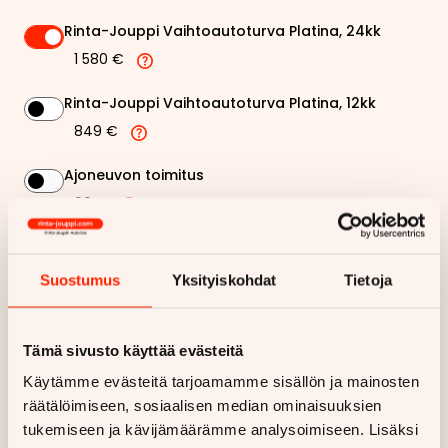
Rinta-Jouppi Vaihtoautoturva Platina, 24kk
1 580 €
Rinta-Jouppi Vaihtoautoturva Platina, 12kk
849 €
Ajoneuvon toimitus
99 €
658,97 €
Kuukausierä
Suostumus
Yksityiskohdat
Tietoja
Näytä
hintaerittely
Tämä sivusto käyttää evästeitä
Haluan myös tarjouksen vakuutuksesta
Käytämme evästeitä tarjoamamme sisällön ja mainosten
räätälöimiseen, sosiaalisen median ominaisuuksien
tukemiseen ja kävijämäärämme analysoimiseen. Lisäksi
Hae rahoitustarjous