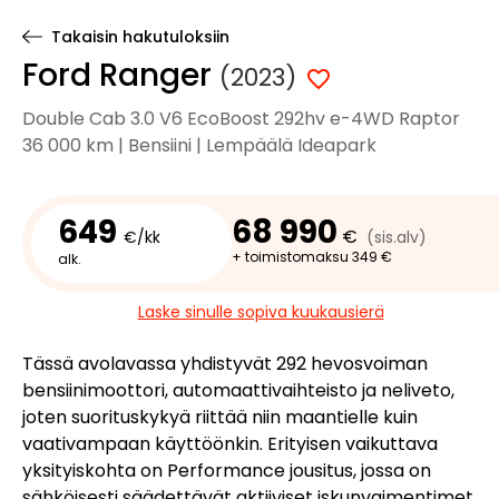
Takaisin hakutuloksiin
Ford Ranger
(2023)
Double Cab 3.0 V6 EcoBoost 292hv e-4WD Raptor
36 000 km | Bensiini | Lempäälä Ideapark
649
68 990
€
€/kk
(sis.alv)
+ toimistomaksu 349 €
alk.
Laske sinulle sopiva kuukausierä
Tässä avolavassa yhdistyvät 292 hevosvoiman
bensiinimoottori, automaattivaihteisto ja neliveto,
joten suorituskykyä riittää niin maantielle kuin
vaativampaan käyttöönkin. Erityisen vaikuttava
yksityiskohta on Performance jousitus, jossa on
sähköisesti säädettävät aktiiviset iskunvaimentimet,