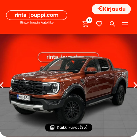
Hyppää
Kirjaudu
sisältöön
0
Kaikki kuvat (35)