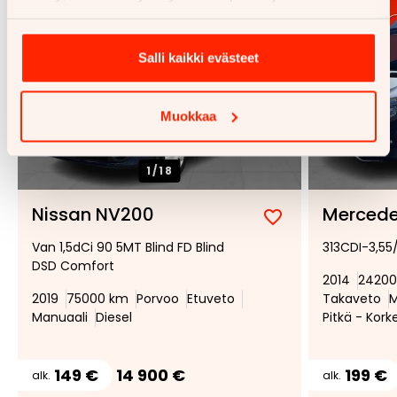
Salli kaikki evästeet
Muokkaa
1/
18
Nissan NV200
Mercede
Lisää
Poista
Van 1,5dCi 90 5MT Blind FD Blind
313CDI-3,55
suosikiksi
suosikeista
DSD Comfort
2014
24200
2019
75000 km
Porvoo
Etuveto
Takaveto
M
Manuaali
Diesel
Pitkä - Kork
149 €
14 900 €
199 €
alk.
alk.