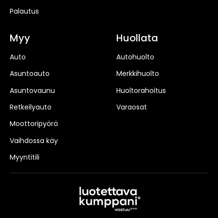
Palautus
Myy
Huollata
Auto
Autohuolto
Asuntoauto
Merkkihuolto
Asuntovaunu
Huoltorahoitus
Retkeilyauto
Varaosat
Moottoripyörä
Vaihdossa käy
Myyntitili