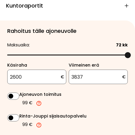
Kuntoraportit
Rahoitus tälle ajoneuvolle
Maksuaika:
72
kk
Käsiraha
Viimeinen erä
€
€
Ajoneuvon toimitus
99 €
Rinta-Jouppi sijaisautopalvelu
99 €