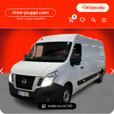
Hyppää
Kirjaudu
sisältöön
0
Kaikki kuvat (18)