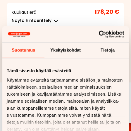
178,20 €
Kuukausierä
Näytä
hintaerittely
Haluan myös tarjouksen vakuutuksesta
Suostumus
Yksityiskohdat
Tietoja
Hae rahoitustarjous
Rahoituslaskelma on suuntaa antava ja edellyttää hyväksytyn
Tämä sivusto käyttää evästeitä
luottopäätöksen ja kaskovakuutuksen.
Käytämme evästeitä tarjoamamme sisällön ja mainosten
räätälöimiseen, sosiaalisen median ominaisuuksien
tukemiseen ja kävijämäärämme analysoimiseen. Lisäksi
Samankaltaisia ajoneuvoja
jaamme sosiaalisen median, mainosalan ja analytiikka-
alan kumppaneillemme tietoja siitä, miten käytät
Katso kaikki
sivustoamme. Kumppanimme voivat yhdistää näitä
tietoja muihin tietoihin, joita olet antanut heille tai joita on
kerätty, kun olet käyttänyt heidän palvelujaan.