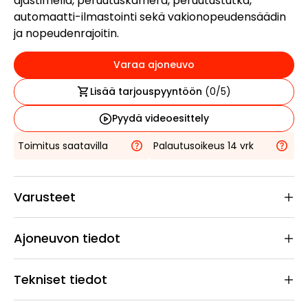
ajastimella, peruutuskamera, peruutustutka,
automaatti-ilmastointi sekä vakionopeudensäädin
ja nopeudenrajoitin.
Varaa ajoneuvo
Lisää tarjouspyyntöön
(
0
/5)
Pyydä videoesittely
Toimitus saatavilla
Palautusoikeus 14 vrk
Varusteet
Ajoneuvon tiedot
Tekniset tiedot