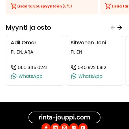
Lisää tarjouspyyntöön
(
0
/5)
Lisää t
Myynti ja osto
Adil Omar
Sihvonen Joni
FI, EN, ARA
FI, EN
050 345 0241
040 922 5912
(+358503450241, 0503450241, +358 
(+3584092
WhatsApp
WhatsApp