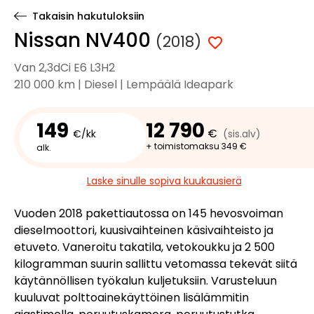
Takaisin hakutuloksiin
Nissan NV400
(2018)
Van 2,3dCi E6 L3H2
210 000 km | Diesel | Lempäälä Ideapark
149
12 790
€
€/kk
(sis.alv)
+ toimistomaksu 349 €
alk.
Laske sinulle sopiva kuukausierä
Vuoden 2018 pakettiautossa on 145 hevosvoiman
dieselmoottori, kuusivaihteinen käsivaihteisto ja
etuveto. Vaneroitu takatila, vetokoukku ja 2 500
kilogramman suurin sallittu vetomassa tekevät siitä
käytännöllisen työkalun kuljetuksiin. Varusteluun
kuuluvat polttoainekäyttöinen lisälämmitin