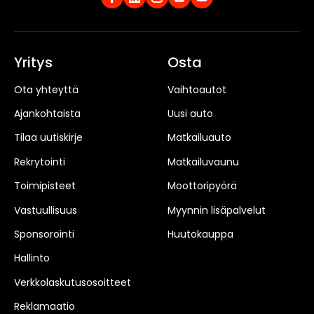
Yritys
Osta
Ota yhteyttä
Vaihtoautot
Ajankohtaista
Uusi auto
Tilaa uutiskirje
Matkailuauto
Rekrytointi
Matkailuvaunu
Toimipisteet
Moottoripyörä
Vastuullisuus
Myynnin lisäpalvelut
Sponsorointi
Huutokauppa
Hallinto
Verkkolaskutusosoitteet
Reklamaatio