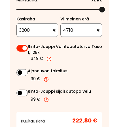
Maksuaika:
72
kk
Käsiraha
Viimeinen erä
€
€
Rinta-Jouppi Vaihtoautoturva Taso
1, 12kk
649 €
Ajoneuvon toimitus
99 €
Rinta-Jouppi sijaisautopalvelu
99 €
222,80 €
Kuukausierä