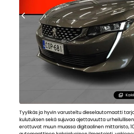
Kaik
Tyylikäs ja hyvin varusteltu dieselautomaatti tarjo
kulutuksen sekä sujuvaa ajettavuutta urheilullisen
erottuvat muun muassa digitaalinen mittaristo, 10
automaattinen kaksialueinen ilmastointi, vakio