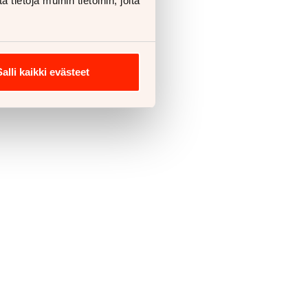
ietoja muihin tietoihin, joita
Salli kaikki evästeet