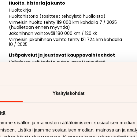
Huolto, historia ja kunto
Huoltokirja
Huoltohistoria (tositteet tehdyistä huolloista)
Viimeisin huolto tehty 119 000 km kohdalla 7 / 2025
(huolletaan ennen myyntiä)
Jakohihnan vaihtoväli 180 000 km / 120 kk
Viimeisin jakohihnan vaihto tehty 121 724 km kohdalla
10 / 2025
Lisäpalvelut ja joustavat kauppavaihtoehdot
Vaihdossa voit tarjota autoa, moottoripyörää,
matkailuajoneuvoa, traktoria tai mitä tahansa
muuta ajoneuvoa (yhtä tai vaikka useampaakin)
Myyjän yhteystiedot
Joosua Aho
050 568 6972
. Minut tavoittaa myös
Yksityiskohdat
WhatsAppilla
https://wa.me/358505686972
itä
mme sisällön ja mainosten räätälöimiseen, sosiaalisen median
iseen. Lisäksi jaamme sosiaalisen median, mainosalan ja analy