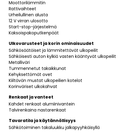
Moottorilämmitin
Rattivaihteet
Urheilullinen alusta
12 V virran ulosotto
Start-stop-järjestelmä
Kaksoispakoputkenpäät
Ulkovarusteet ja korin ominaisuudet
Sähkösäätöiset ja lämmitettävät ulkopeilit
Sähköisesti auton kylkiä vasten kääntyvät ulkopeilit
Metalliväri
Tummennetut takaikkunat
Kehyksettömät ovet
Kiiltävän mustat ulkopeilien kotelot
Korinväriset ulkokahvat
Renkaat ja vanteet
Kahdet renkaat alumiinivantein
Talvirenkaina nastarenkaat
Tavaratila ja käytännöllisyys
Sähkötoiminen takaluukku jalkapyyhkäisyllä