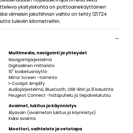
utteleva yksityiskohta on polttoainekäyttöinen
säksi viimeisin jakohihnan vaihto on tehty 121724
tta tuleviin kilometreihin.
Multimedia, navigointi ja yhteydet
Navigointijärjestelmä
Digitaalinen mittaristo
10" kosketusnäyttö
Mirror Screen -toiminto
I-Cockpit Amplify
Audiojärjestelmä, Bluetooth, USB-liitin ja 8 kaiutinta
Peugeot Connect -hätäpuhelu ja tiepalvelukutsu
Avaimet, lukitus ja käynnistys
Älyavain (avaimeton lukitus ja käynnistys)
Kaksi avainta
Moottori, vaihteisto ja vetotapa