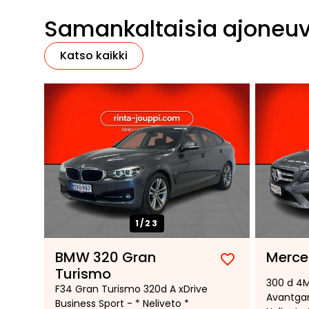
Samankaltaisia ajoneu
Katso kaikki
1/
23
BMW 320 Gran
Merce
Lisää
Poista
Turismo
300 d 4M
suosikiksi
suosikeista
F34 Gran Turismo 320d A xDrive
Avantgar
Business Sport - * Neliveto *