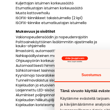
Kuljettajan istuimen korkeussäätö
Etumatkustajan istuimen korkeussäätö
Musta kattoverhoilu
ISOFIX-kiinnikkeet takaistuimella (2 kpl)
ISOFIX-kiinnike etumatkustajan istuimella
Mukavuus ja sisätilat
Vakionopeudensäädin ja nopeudenrajoitin
Polttoainekäyttöinen lisälämmitin ajastimella ja
kauko-ohjaimella
Ilmastointi, automaattinen
Nahkapäällysteinen monitoimiohjauspyörä
Ohjauspyörän korkeus- ja syvyyssäätö
Automaattisesti himmenevä kehyksetön sisäpeili
Sähkötoimiset lasinnostajat edessä ja takana
Suostumus
Kyynärnoja tavaralokerolla
Tunnelmavalaistus sisätiloissa
Kojelaudan ja etuovien tunnelmavalaistus
Laajennettu LED-sisävalaistus
Tämä sivusto käyttää eväste
Alumiiniset poljinpinnat ja jalkatuki
Käytämme evästeitä tarjoama
Kojelaudan hiilikuitujäljitelmälista
ja kävijämäärämme analysoim
Kojelaudan koristeompeleet