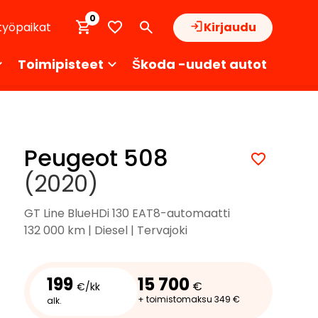
0
työpaikat
Kirjaudu
Toimipisteet
Škoda -uudet autot
Peugeot 508
(2020)
GT Line BlueHDi 130 EAT8-automaatti
132 000 km | Diesel | Tervajoki
199
15 700
€
€/kk
+ toimistomaksu 349 €
alk.