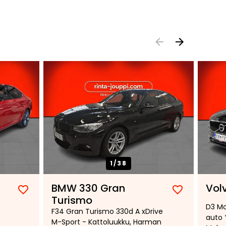
1/
38
BMW 330 Gran
Vol
Lisää
Poista
Lisää
Poista
Turismo
D3 M
suosikiksi
suosikeista
suosikiksi
suosikeist
F34 Gran Turismo 330d A xDrive
auto 
M-Sport - Kattoluukku, Harman