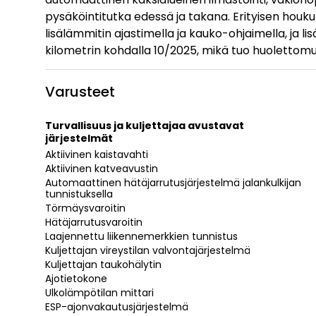
pysäköintitutka edessä ja takana. Erityisen houk
lisälämmitin ajastimella ja kauko-ohjaimella, ja li
kilometrin kohdalla 10/2025, mikä tuo huolettomuu
Varusteet
Turvallisuus ja kuljettajaa avustavat
järjestelmät
Aktiivinen kaistavahti
Aktiivinen katveavustin
Automaattinen hätäjarrutusjärjestelmä jalankulkijan
tunnistuksella
Törmäysvaroitin
Hätäjarrutusvaroitin
Laajennettu liikennemerkkien tunnistus
Kuljettajan vireystilan valvontajärjestelmä
Kuljettajan taukohälytin
Ajotietokone
Ulkolämpötilan mittari
ESP-ajonvakautusjärjestelmä