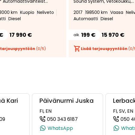
 * Automaattivaihteisto
Sound System, Vetokoukku,
ivinen
Adaptiivinen
3000 km
Kuopio
Neliveto
2017
198500 km
Vaasa
Neli
peudensäädin *
vakionopeudensäädin,
tti
Diesel
Automaatti
Diesel
skamera *
tiavustin *
 €
17 990 €
199 €
15 970 €
alk.
 tarjouspyyntöön
(
0
/5)
Lisää tarjouspyyntöön
(
0
/
ä Kari
Päivänurmi Juska
Lerbac
FI, EN
FI, SV, EN
09
050 343 6187
050 4
7, +358 44 599 4237)
(+358503675009, 0503675009, +358 50 367 5009)
(+358503436187, 050343
WhatsApp
What