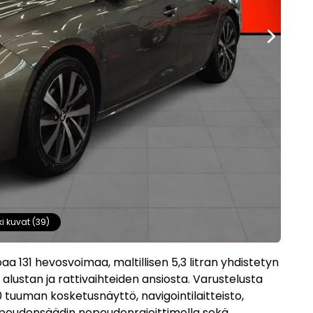
ki kuvat (39)
aa 131 hevosvoimaa, maltillisen 5,3 litran yhdistetyn
 alustan ja rattivaihteiden ansiosta. Varustelusta
 tuuman kosketusnäyttö, navigointilaitteisto,
nopeudensäädin nopeudenrajoittimella sekä