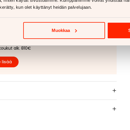
, miten käytät sivustoamme. Kumppanimme voivat yhdistää näitä t
n kerätty, kun olet käyttänyt heidän palvelujaan.
aan vetokoukkua?
Muokkaa
etokoukku asennettuna
ukut alk. 670€
koukut alk. 810€
 lisää