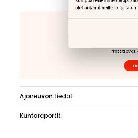
kumppaneillemme tietoja siitä
olet antanut heille tai joita o
Jäitkö kaipaam
Tähänkin autoon v
Kiinteät ko
Irrotettavat 
Lue
Ajoneuvon tiedot
Kuntoraportit