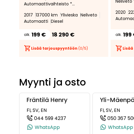
Neliveto
Automaattivaihteisto *
* Adapti
Nahkaverhoilu * Urheiluistuimet
2020
22
vakiono
2017
137000 km
Ylivieska
Neliveto
* Peruutustutka * LED ajovalot *
Automaa
Peruutu
Automaatti
Diesel
Ei adblueta *
Pysäköin
199 €
18 290 €
199
alk.
alk.
Lisää tarjouspyyntöön
(
0
/5)
Lisää
Myynti ja osto
Fräntilä Henry
Yli-Mäenpä
FI, SV, EN
FI, SV, EN
044 599 4237
050 367 50
(+358445994237, 044599423
WhatsApp
WhatsApp