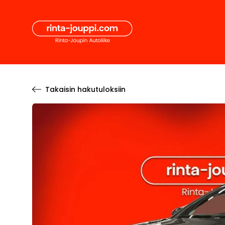
Hyppää
Secon
sisältöön
Pääval
Takaisin hakutuloksiin