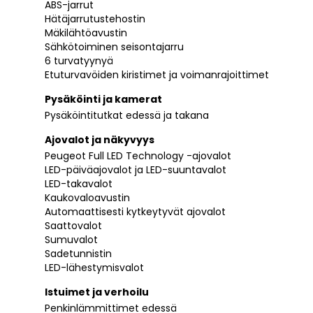
ABS-jarrut
Hätäjarrutustehostin
Mäkilähtöavustin
Sähkötoiminen seisontajarru
6 turvatyynyä
Etuturvavöiden kiristimet ja voimanrajoittimet
Pysäköinti ja kamerat
Pysäköintitutkat edessä ja takana
Ajovalot ja näkyvyys
Peugeot Full LED Technology -ajovalot
LED-päiväajovalot ja LED-suuntavalot
LED-takavalot
Kaukovaloavustin
Automaattisesti kytkeytyvät ajovalot
Saattovalot
Sumuvalot
Sadetunnistin
LED-lähestymisvalot
Istuimet ja verhoilu
Penkinlämmittimet edessä