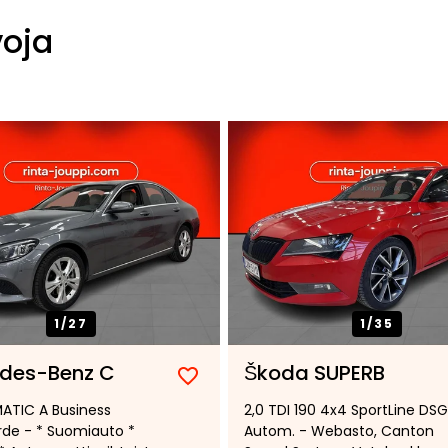
voja
1/
27
1/
35
des-Benz C
Škoda SUPERB
Lisää
Poista
ATIC A Business
2,0 TDI 190 4x4 SportLine DSG
suosikiksi
suosikeista
de - * Suomiauto *
Autom. - Webasto, Canton