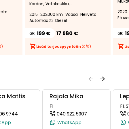
Muka
Kardon, Vetokoukku,
vakio
Moottorinlämmitin
veto
2020
Urhei
2015
202000 km
Vaasa
Neliveto
Etuve
Peruu
Automaatti
Diesel
Poltt
lisäl
199 €
17 980 €
1
alk.
alk.
Lämmi
Avaim
5)
Lisää tarjouspyyntöön
(
0
/5)
Li
ka Mattis
Rajala Mika
Le
FI
FI, 
06 9744
040 922 5907
6187, +358 50 343 6187)
(+358504069744, 0504069744, +358 50 406 97
(+358409225907, 
sApp
WhatsApp