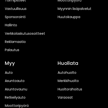
Toimipisteet
Moottoripyörä
Vastuullisuus
Myynnin lisäpalvelut
Sponsorointi
Huutokauppa
Hallinto
Verkkolaskutusosoitteet
Reklamaatio
Palautus
Myy
Huollata
Auto
Autohuolto
Asuntoauto
Merkkihuolto
Asuntovaunu
Huoltorahoitus
Retkeilyauto
Varaosat
Moottoripyörä