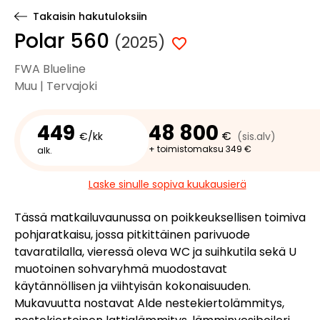
Takaisin hakutuloksiin
Polar 560
(2025)
FWA Blueline
Muu | Tervajoki
449
48 800
€
€/kk
(sis.alv)
+ toimistomaksu 349 €
alk.
Laske sinulle sopiva kuukausierä
Tässä matkailuvaunussa on poikkeuksellisen toimiva
pohjaratkaisu, jossa pitkittäinen parivuode
tavaratilalla, vieressä oleva WC ja suihkutila sekä U
muotoinen sohvaryhmä muodostavat
käytännöllisen ja viihtyisän kokonaisuuden.
Mukavuutta nostavat Alde nestekiertolämmitys,