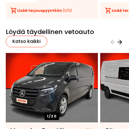
Lisää tarjouspyyntöön
(
0
/5)
Lisää t
Löydä täydellinen vetoauto
Katso kaikki
1/
20