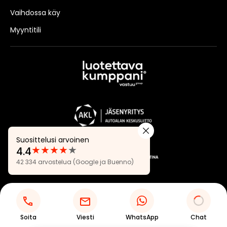
Vaihdossa käy
Myyntitili
Suosittelusi arvoinen
★
★
★
★
★
4.4
Arvostelut:
42 334 arvostelua
(Google ja Buenno)
4.4
Tietosuojaseloste
Evästeasetukset
Soita
Viesti
WhatsApp
Chat