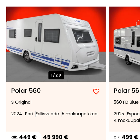
1/
28
Polar 560
Polar 5
Lisää
Poista
S Original
560 FD Blue 
suosikiksi
suosikeista
2024
Pori
Erillisvuode
5 makuupaikkaa
2025
Espoo
4 makuupai
449 €
45 990 €
499 €
alk.
alk.