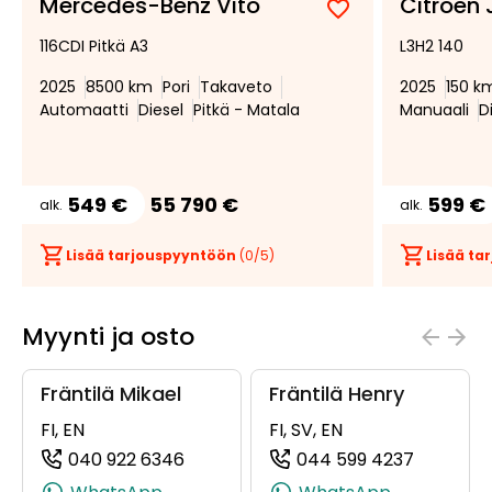
Mercedes-Benz Vito
Citroen
Lisää
Poista
116CDI Pitkä A3
L3H2 140
suosikiksi
suosikeista
2025
8500 km
Pori
Takaveto
2025
150 k
Automaatti
Diesel
Pitkä - Matala
Manuaali
D
549 €
55 790 €
599 €
alk.
alk.
Lisää tarjouspyyntöön
(
0
/5)
Lisää t
Myynti ja osto
Fräntilä Mikael
Fräntilä Henry
FI, EN
FI, SV, EN
040 922 6346
044 599 4237
(+358409226346, 0409226346, +358
(+358445