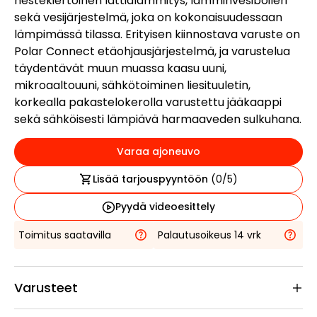
nestekiertoinen lattialämmitys, lämminvesiboileri
sekä vesijärjestelmä, joka on kokonaisuudessaan
lämpimässä tilassa. Erityisen kiinnostava varuste on
Polar Connect etäohjausjärjestelmä, ja varustelua
täydentävät muun muassa kaasu uuni,
mikroaaltouuni, sähkötoiminen liesituuletin,
korkealla pakastelokerolla varustettu jääkaappi
sekä sähköisesti lämpiävä harmaaveden sulkuhana.
Varaa ajoneuvo
Lisää tarjouspyyntöön
(
0
/5)
Pyydä videoesittely
Toimitus saatavilla
Palautusoikeus 14 vrk
Varusteet