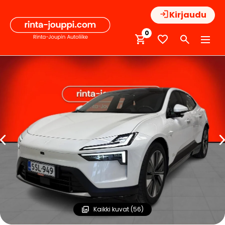
Hyppää
Kirjaudu
sisältöön
0
Kaikki kuvat (56)