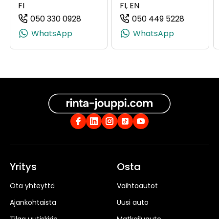
FI
FI, EN
050 330 0928
050 449 5228
(+358503300928, 0503300928, +358
(+358504
WhatsApp
WhatsApp
Yritys
Osta
Ota yhteyttä
Vaihtoautot
Ajankohtaista
Uusi auto