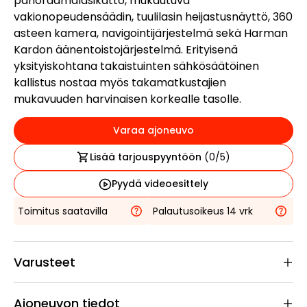
panoraamalasikatto, mukautuva
vakionopeudensäädin, tuulilasin heijastusnäyttö, 360
asteen kamera, navigointijärjestelmä sekä Harman
Kardon äänentoistojärjestelmä. Erityisenä
yksityiskohtana takaistuinten sähkösäätöinen
kallistus nostaa myös takamatkustajien
mukavuuden harvinaisen korkealle tasolle.
Varaa ajoneuvo
Lisää tarjouspyyntöön
(
0
/5)
Pyydä videoesittely
Toimitus saatavilla
Palautusoikeus 14 vrk
Varusteet
Ajoneuvon tiedot