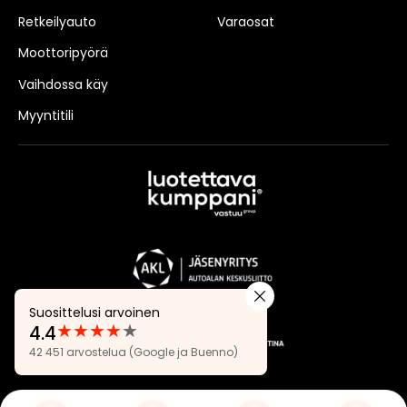
Retkeilyauto
Varaosat
Moottoripyörä
Vaihdossa käy
Myyntitili
Suosittelusi arvoinen
★
★
★
★
★
4.4
Arvostelut:
42 451 arvostelua
(Google ja Buenno)
4.4