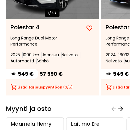
1/
57
Polestar 4
Polestar
Lisää
Poista
Long Range Dual Motor
Long Range
suosikiksi
suosikeista
Performance
Performan
2025
1000 km
Joensuu
Neliveto
2024
16033
Automaatti
Sähkö
Neliveto
Au
549 €
57 990 €
549 €
alk.
alk.
Lisää tarjouspyyntöön
(
0
/5)
Lisää t
Myynti ja osto
Maarnela Henry
Laitimo Ere