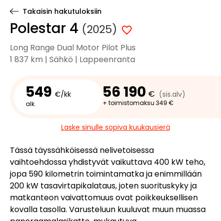
Takaisin hakutuloksiin
Polestar 4
(2025)
Long Range Dual Motor Pilot Plus
1 837 km | Sähkö | Lappeenranta
549
56 190
€
€/kk
(sis.alv)
+ toimistomaksu 349 €
alk.
Laske sinulle sopiva kuukausierä
Tässä täyssähköisessä nelivetoisessa
vaihtoehdossa yhdistyvät vaikuttava 400 kW teho,
jopa 590 kilometrin toimintamatka ja enimmillään
200 kW tasavirtapikalataus, joten suorituskyky ja
matkanteon vaivattomuus ovat poikkeuksellisen
kovalla tasolla. Varusteluun kuuluvat muun muassa