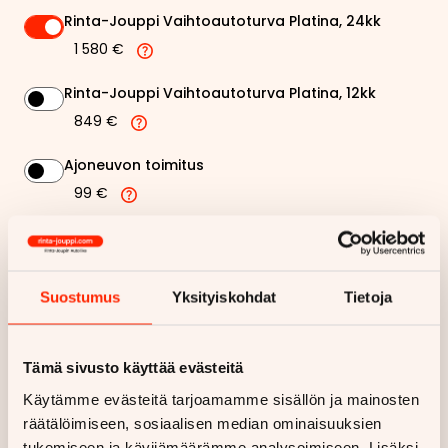
Rinta-Jouppi Vaihtoautoturva Platina, 24kk
1 580 €
Rinta-Jouppi Vaihtoautoturva Platina, 12kk
849 €
Ajoneuvon toimitus
99 €
Rinta-Jouppi sijaisautopalvelu
99 €
Suostumus
Yksityiskohdat
Tietoja
546,29 €
Kuukausierä
Tämä sivusto käyttää evästeitä
Näytä
hintaerittely
Käytämme evästeitä tarjoamamme sisällön ja mainosten
räätälöimiseen, sosiaalisen median ominaisuuksien
Haluan myös tarjouksen vakuutuksesta
tukemiseen ja kävijämäärämme analysoimiseen. Lisäksi