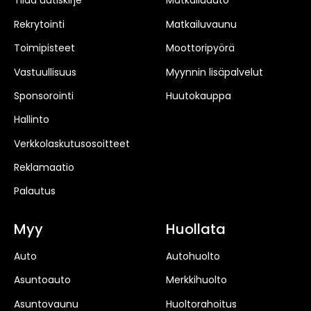
Tilaa uutiskirje
Matkailuauto
Rekrytointi
Matkailuvaunu
Toimipisteet
Moottoripyörä
Vastuullisuus
Myynnin lisäpalvelut
Sponsorointi
Huutokauppa
Hallinto
Verkkolaskutusosoitteet
Reklamaatio
Palautus
Myy
Huollata
Auto
Autohuolto
Asuntoauto
Merkkihuolto
Asuntovaunu
Huoltorahoitus