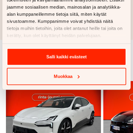
jaamme sosiaalisen median, mainosalan ja analytiikka-
Hae rahoitustarjous
alan kumppaneillemme tietoja siitä, miten käytät
sivustoamme. Kumppanimme voivat yhdistää näitä
Rahoituslaskelma on suuntaa antava ja edellyttää hyväksytyn
tietoja muihin tietoihin, joita olet antanut heille tai joita on
luottopäätöksen ja kaskovakuutuksen.
kerätty, kun olet käyttänyt heidän palvelujaan.
Salli kaikki evästeet
Samankaltaisia ajoneuvoja
Katso kaikki
Muokkaa