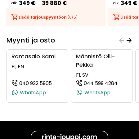
349 €
39 880 €
349 €
alk.
alk.
Lisää tarjouspyyntöön
(
0
/5)
Lisää t
Myynti ja osto
Rantasalo Sami
Männistö Olli-
Pekka
FI, EN
FI, SV
040 922 5905
044 599 4284
(+358409225905, 0409225905, +358
(+35844
WhatsApp
WhatsApp