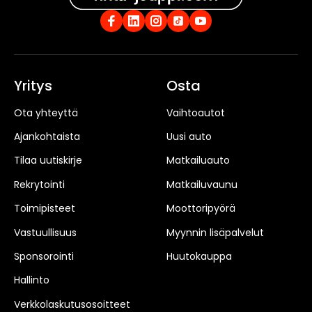
Yritys
Osta
Ota yhteyttä
Vaihtoautot
Ajankohtaista
Uusi auto
Tilaa uutiskirje
Matkailuauto
Rekrytointi
Matkailuvaunu
Toimipisteet
Moottoripyörä
Vastuullisuus
Myynnin lisäpalvelut
Sponsorointi
Huutokauppa
Hallinto
Verkkolaskutusosoitteet