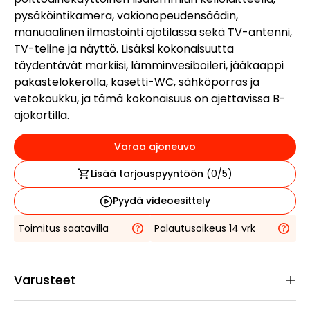
pysäköintikamera, vakionopeudensäädin,
manuaalinen ilmastointi ajotilassa sekä TV-antenni,
TV-teline ja näyttö. Lisäksi kokonaisuutta
täydentävät markiisi, lämminvesiboileri, jääkaappi
pakastelokerolla, kasetti-WC, sähköporras ja
vetokoukku, ja tämä kokonaisuus on ajettavissa B-
ajokortilla.
Varaa ajoneuvo
Lisää tarjouspyyntöön
(
0
/5)
Pyydä videoesittely
Toimitus saatavilla
Palautusoikeus 14 vrk
Varusteet