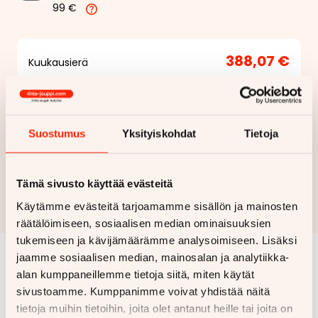
99 €
388,07 €
Kuukausierä
Näytä
hintaerittely
Haluan myös tarjouksen vakuutuksesta
Suostumus
Yksityiskohdat
Tietoja
Hae rahoitustarjous
Tämä sivusto käyttää evästeitä
Rahoituslaskelma on suuntaa antava ja edellyttää hyväksytyn
Käytämme evästeitä tarjoamamme sisällön ja mainosten
luottopäätöksen ja kaskovakuutuksen.
räätälöimiseen, sosiaalisen median ominaisuuksien
tukemiseen ja kävijämäärämme analysoimiseen. Lisäksi
jaamme sosiaalisen median, mainosalan ja analytiikka-
alan kumppaneillemme tietoja siitä, miten käytät
Samankaltaisia ajoneuvoja
sivustoamme. Kumppanimme voivat yhdistää näitä
Katso kaikki
tietoja muihin tietoihin, joita olet antanut heille tai joita on