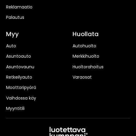
Reklamaatio
Palautus
Myy
Huollata
Auto
Autohuolto
Asuntoauto
Merkkihuolto
Asuntovaunu
Huoltorahoitus
Retkeilyauto
Varaosat
Moottoripyörä
Vaihdossa käy
Myyntitili