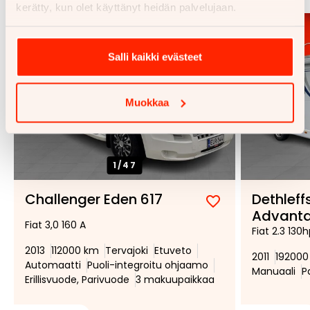
kerätty, kun olet käyttänyt heidän palvelujaan.
Salli kaikki evästeet
Muokkaa
1/
47
Challenger Eden 617
Dethleff
Lisää
Poista
Advant
Fiat 3,0 160 A
suosikiksi
suosikeista
Fiat 2.3 130
2013
112000 km
Tervajoki
Etuveto
2011
192000
Automaatti
Puoli-integroitu ohjaamo
Manuaali
P
Erillisvuode, Parivuode
3 makuupaikkaa