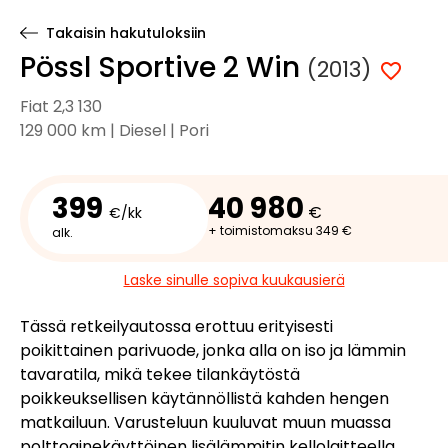
Takaisin hakutuloksiin
Pössl Sportive 2 Win
(2013)
Fiat 2,3 130
129 000 km | Diesel | Pori
399
40 980
€
€/kk
+ toimistomaksu 349 €
alk.
Laske sinulle sopiva kuukausierä
Tässä retkeilyautossa erottuu erityisesti
poikittainen parivuode, jonka alla on iso ja lämmin
tavaratila, mikä tekee tilankäytöstä
poikkeuksellisen käytännöllistä kahden hengen
matkailuun. Varusteluun kuuluvat muun muassa
polttoainekäyttöinen lisälämmitin kellolaitteella,