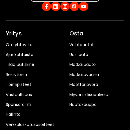
Yritys
Osta
Ota yhteyttä
Vaihtoautot
Ajankohtaista
Uusi auto
Tilaa uutiskirje
Matkailuauto
Rekrytointi
Matkailuvaunu
Toimipisteet
Moottoripyörä
Vastuullisuus
Myynnin lisäpalvelut
Sponsorointi
Huutokauppa
Hallinto
Verkkolaskutusosoitteet