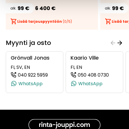
99 €
6 400 €
99 €
alk.
alk.
Lisää tarjouspyyntöön
(
0
/5)
Lisää t
Myynti ja osto
Grönvall Jonas
Kaario Ville
FI, SV, EN
FI, EN
040 922 5959
050 408 0730
(+358409225959, 0409225959, +358
(+358504
WhatsApp
WhatsApp