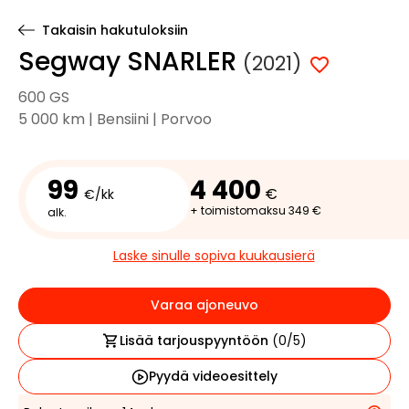
Takaisin hakutuloksiin
Segway SNARLER
(2021)
600 GS
5 000 km | Bensiini | Porvoo
99
4 400
€
€/kk
+ toimistomaksu 349 €
alk.
Laske sinulle sopiva kuukausierä
Varaa ajoneuvo
Lisää tarjouspyyntöön
(
0
/5)
Pyydä videoesittely