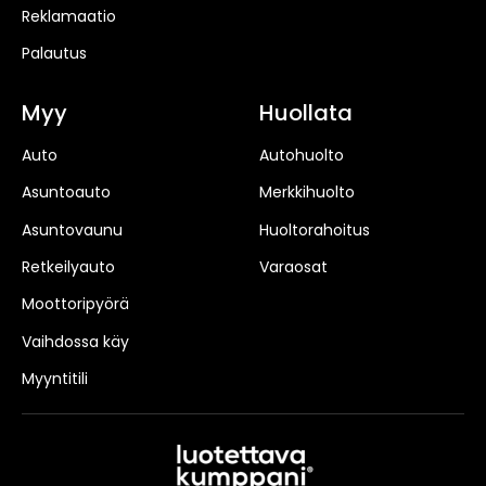
Reklamaatio
Palautus
Myy
Huollata
Auto
Autohuolto
Asuntoauto
Merkkihuolto
Asuntovaunu
Huoltorahoitus
Retkeilyauto
Varaosat
Moottoripyörä
Vaihdossa käy
Myyntitili