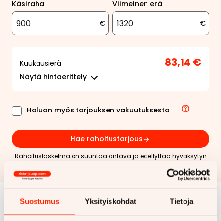
Käsiraha
Viimeinen erä
€
€
83,14 €
Kuukausierä
Näytä
hintaerittely
Haluan myös tarjouksen vakuutuksesta
Hae rahoitustarjous
Rahoituslaskelma on suuntaa antava ja edellyttää hyväksytyn
luottopäätöksen ja kaskovakuutuksen.
Suostumus
Yksityiskohdat
Tietoja
Samankaltaisia ajoneuvoja