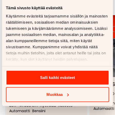
Katso kaikki
Tämä sivusto käyttää evästeitä
Käytämme evästeitä tarjoamamme sisällön ja mainosten
räätälöimiseen, sosiaalisen median ominaisuuksien
tukemiseen ja kävijämäärämme analysoimiseen. Lisäksi
jaamme sosiaalisen median, mainosalan ja analytiikka-
alan kumppaneillemme tietoja siitä, miten käytät
sivustoamme. Kumppanimme voivat yhdistää näitä
tietoja muihin tietoihin, joita olet antanut heille tai joita on
kerätty, kun olet käyttänyt heidän palvelujaan.
1/
18
Salli kaikki evästeet
Can-Am OUTLANDER
Polaris
Lisää
Poista
MAX
500 4x4 HO
suosikiksi
suosikeista
Muokkaa
570 PRO
2010
141 km
2017
47000 km
Hyvinkää
Neliveto
Automaatti
Automaatti
Bensiini