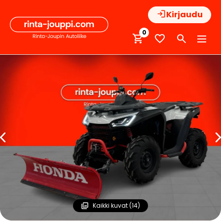
Hyppää
Kirjaudu
sisältöön
0
Kaikki kuvat (14)