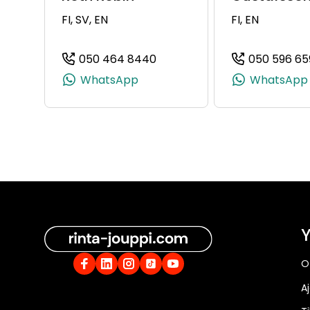
FI, SV, EN
FI, EN
050 464 8440
050 596 65
(+358504648440, 05046484
WhatsApp
WhatsApp
Y
O
A