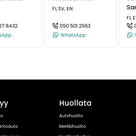
Sa
FI, SV, EN
FI, 
27 8432
050 501 2563
072463, +358 50 407 2463)
(+358505278432, 0505278432, +358 50 527 8432
(+358505012563, 0
sApp
WhatsApp
yy
Huollata
to
Autohuolto
untoauto
Merkkihuolto