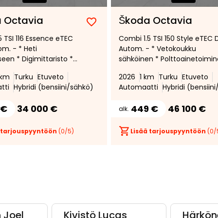
 Octavia
Škoda Octavia
Lisää
Poista
5 TSI 116 Essence eTEC
Combi 1.5 TSI 150 Style eTEC
suosikiksi
suosikeista
m. - * Heti
Autom. - * Vetokoukku
een * Digimittaristo *
sähköinen * Polttoainetoimi
dessä ja takana *
lisälämmitin * Lämmitettävä
 km
Turku
Etuveto
2026
1 km
Turku
Etuveto
aihtovaroitin * LED-
takaistuimet * Peruutuskam
tti
Hybridi (bensiini/sähkö)
Automaatti
Hybridi (bensiin
*
* Mukautuva
vakionopeussäädin *
 €
34 000 €
449 €
46 100 €
alk.
 tarjouspyyntöön
(
0
/5)
Lisää tarjouspyyntöön
(
0
/
 Joel
Kivistö Lucas
Härkön