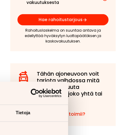
vakuutuksesta
Hae rahoitustarjous
Rahoituslaskelma on suuntaa antava ja
edellyttää hyväksytyn luottopäätöksen ja
kaskovakuutuksen.
Tähän ajoneuvoon voit
tarjota vaihdossa mitä
tahansa muuta
ajoneuvoa, joko yhtä tai
useampaa!
Tietoja
Miten vaihto toimii?