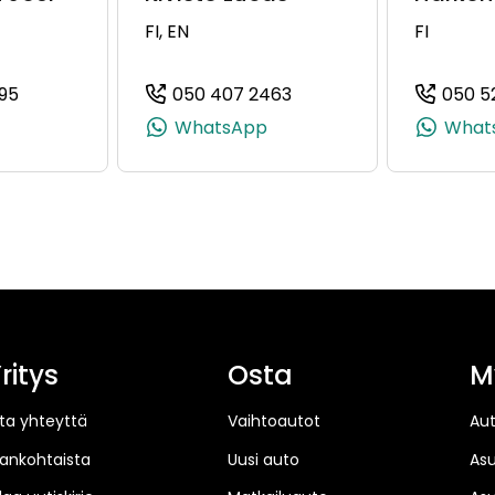
FI, EN
FI
95
050 407 2463
050 5
40, +358 50 464 8440)
(+358505966595, 0505966595, +358 50 596 6595)
(+358504072463, 0504
WhatsApp
What
ritys
Osta
M
ta yhteyttä
Vaihtoautot
Au
jankohtaista
Uusi auto
As