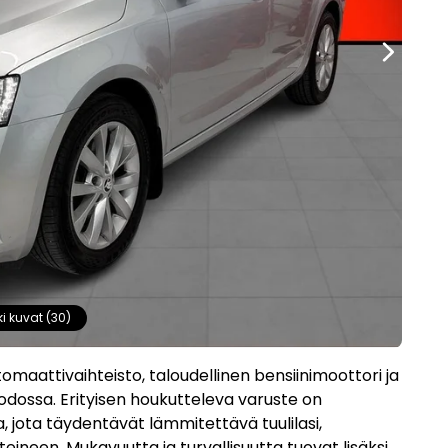
ki kuvat (30)
tomaattivaihteisto, taloudellinen bensiinimoottori ja
odossa. Erityisen houkutteleva varuste on
, jota täydentävät lämmitettävä tuulilasi,
ineen. Mukavuutta ja turvallisuutta tuovat lisäksi