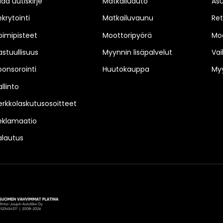
laa uutiskirje
Matkailuauto
As
ekrytointi
Matkailuvaunu
Ret
oimipisteet
Moottoripyörä
Moo
astuullisuus
Myynnin lisäpalvelut
Vai
ponsorointi
Huutokauppa
Myy
llinto
erkkolaskutusosoitteet
eklamaatio
alautus