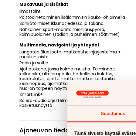
Mukavuus ja sisätilat
Ilmastointi
Polttoainetoiminen lisälämmitin kauko-ohjaimella
Sähkötoimiset ikkunat edessä ja takana
Nahkainen sport-monitoimiohjauspyörä,
kolmipuolainen (radion ja puhelimen säätimet)
Multimedia, navigointi ja yhteydet
Langaton Bluetooth-matkapuhelinjärjestelmä +
musiikintoisto
Radio ja soitin
Ajotietokone, jossa kolme muistia. Toiminnot:
kellonaika, ulkolämpötila, hetkellinen kulutus,
keskikulutus, ajettu matka, matkan kestoaika,
keskinopeus, ajomatka jäljellä olevalla tankillisella ja
huollon tarpeen näyttö
SmartLink+
Bolero-audiojärjestelmä, 8,0" värillinen
kosketusnäyttö
Suostumus
Ajoneuvon tiedot
Tämä sivusto käyttää eväste