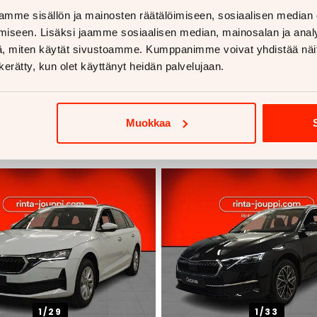
mme sisällön ja mainosten räätälöimiseen, sosiaalisen median
iseen. Lisäksi jaamme sosiaalisen median, mainosalan ja analy
, miten käytät sivustoamme. Kumppanimme voivat yhdistää näitä t
n kerätty, kun olet käyttänyt heidän palvelujaan.
voja
Muokkaa
1/
29
1/
33