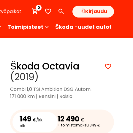
0
työpaikat
Kirjaudu
Toimipisteet
Škoda -uudet autot
Škoda Octavia
(2019)
Combi 1,0 TSI Ambition DSG Autom.
171 000 km | Bensiini | Raisio
149
12 490
€
€/kk
+ toimistomaksu 349 €
alk.