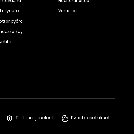
untovaunu
Huoltorahoitus
keilyauto
Varaosat
ttoripyörä
hdossa käy
ntitili
Tietosuojaseloste
Evästeasetukset