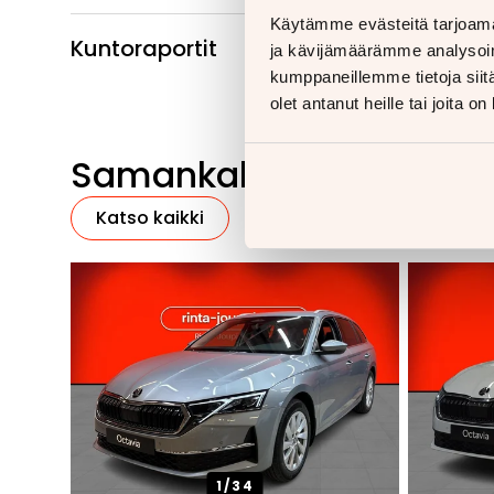
Käytämme evästeitä tarjoama
Kuntoraportit
ja kävijämäärämme analysoim
kumppaneillemme tietoja siitä
olet antanut heille tai joita o
Samankaltaisia ajoneu
Katso kaikki
1/
34