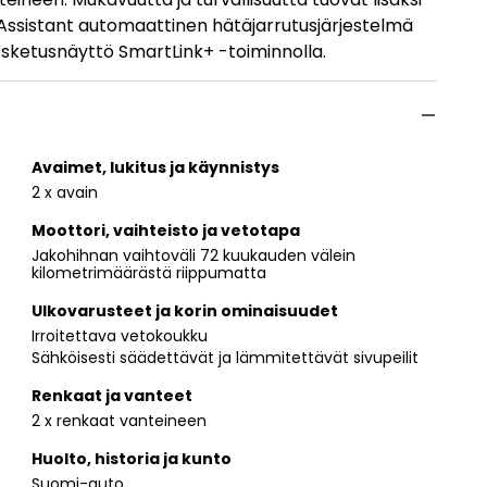
Assistant automaattinen hätäjarrutusjärjestelmä
kosketusnäyttö SmartLink+ -toiminnolla.
Avaimet, lukitus ja käynnistys
2 x avain
Moottori, vaihteisto ja vetotapa
Jakohihnan vaihtoväli 72 kuukauden välein
kilometrimäärästä riippumatta
Ulkovarusteet ja korin ominaisuudet
Irroitettava vetokoukku
Sähköisesti säädettävät ja lämmitettävät sivupeilit
Renkaat ja vanteet
2 x renkaat vanteineen
Huolto, historia ja kunto
Suomi-auto