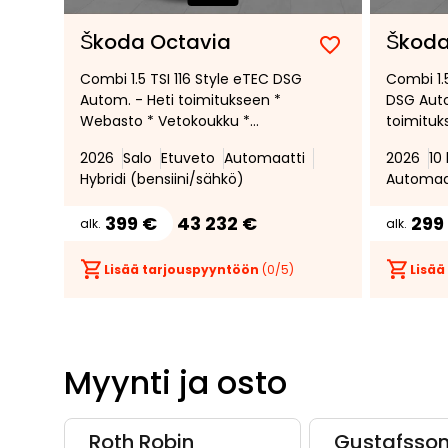
Škoda Octavia
Škoda
Lisää
Poista
Combi 1.5 TSI 116 Style eTEC DSG
Combi 1.
suosikiksi
suosikeista
Autom. - Heti toimitukseen *
DSG Auto
Webasto * Vetokoukku *
toimituks
Peruutuskamera *
Tutkat e
2026
Salo
Etuveto
Automaatti
2026
10
Kaistanv
Hybridi (bensiini/sähkö)
Automaa
ajovalot 
399 €
43 232 €
299
alk.
alk.
Lisää tarjouspyyntöön
(
0
/5)
Lisää
Myynti ja osto
Roth Robin
Gustafsson