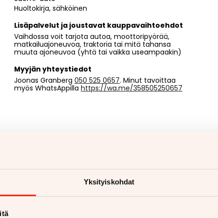
Huoltokirja, sähköinen
Lisäpalvelut ja joustavat kauppavaihtoehdot
Vaihdossa voit tarjota autoa, moottoripyörää,
matkailuajoneuvoa, traktoria tai mitä tahansa
muuta ajoneuvoa (yhtä tai vaikka useampaakin)
Myyjän yhteystiedot
Joonas Granberg
050 525 0657
. Minut tavoittaa
myös WhatsAppilla
https://wa.me/358505250657
Yksityiskohdat
itä