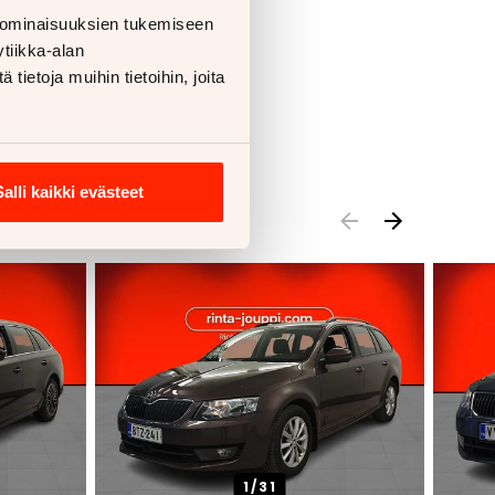
 ominaisuuksien tukemiseen
tiikka-alan
ietoja muihin tietoihin, joita
Salli kaikki evästeet
1/
31