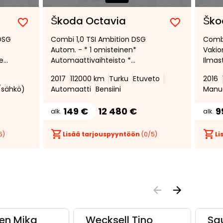
Škoda Octavia
Ško
Lisää
Poista
Lisää
Poista
 DSG
Combi 1,0 TSI Ambition DSG
Combi
suosikiksi
suosikeista
suosikiksi
suosikeist
Autom. - * 1 omisteinen*
Vakio
nen
Automaattivaihteisto *
Ilmas
t
Vakionopeudensäädin *
taaks
2017
112000 km
Turku
Etuveto
2016
era
Irrotettava vetokoukku *
i/sähkö)
Automaatti
Bensiini
Manua
Pysäköintitutka *
Moottorilämmitin *
149 €
12 480 €
9
alk.
alk.
5)
Lisää tarjouspyyntöön
(
0
/5)
Li
en Mika
Wecksell Tino
Sa