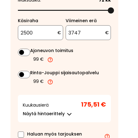
Maksuaika:
72
kk
Käsiraha
Viimeinen erä
€
€
Ajoneuvon toimitus
99 €
Rinta-Jouppi sijaisautopalvelu
99 €
175,51 €
Kuukausierä
Näytä
hintaerittely
Haluan myös tarjouksen