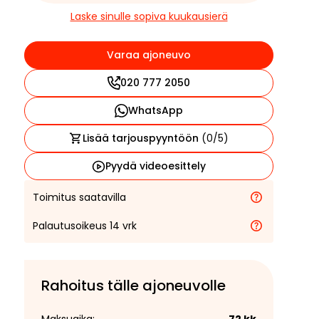
Laske sinulle sopiva kuukausierä
Varaa ajoneuvo
020 777 2050
WhatsApp
Lisää tarjouspyyntöön
(
0
/5)
Pyydä videoesittely
Toimitus saatavilla
Palautusoikeus 14 vrk
Rahoitus tälle ajoneuvolle