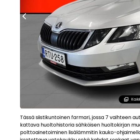
Kaik
Tässä siistikuntoinen farmari, jossa 7 vaihteen au
kattava huoltohistoria sähköisen huoltokirjan mu
polttoainetoiminen lisälämmitin kauko-ohjaimella
irrotettava vetokoukku sekä kahdet renkaat vante