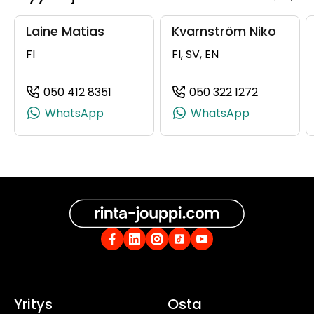
Laine Matias
Kvarnström Niko
FI
FI, SV, EN
050 412 8351
050 322 1272
(+358504128351, 0504128351, +358 50
(+3585032
WhatsApp
WhatsApp
Yritys
Osta