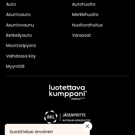
Auto
Autohuolto
Asuntoauto
Merkkihuolto
Asuntovaunu
Huoltorahoitus
Retkeilyauto
Varaosat
Moottoripyörä
Vaihdossa käy
Myyntitili
Suosittelusi arvoinen