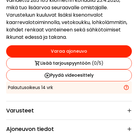
vaihdettu 283 185 kilometrin kohdalla 23.4.2026,
mikä tuo lisäarvoa seuraavalle omistajalle.
Varusteluun kuuluvat lisäksi ksenonvalot
kaarrevalotoiminnolla, vetokoukku, lohkolämmitin,
kahdet renkaat vanteineen sekä sähkötoimiset
ikkunat edessä ja takana.
Varaa ajoneuvo
Lisää tarjouspyyntöön
(
0
/5)
Pyydä videoesittely
Palautusoikeus 14 vrk
Varusteet
Ajoneuvon tiedot