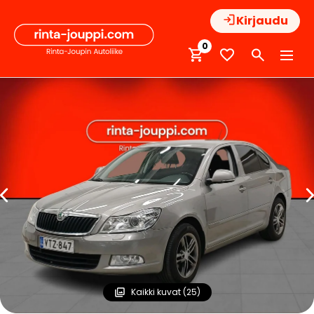
Hyppää
Kirjaudu
sisältöön
0
Kaikki kuvat (25)