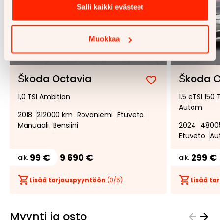
Salli kaikki evästeet
Muokkaa
1/
36
Škoda Octavia
Škoda O
Lisää
Poista
1,0 TSI Ambition
1.5 eTSI 150
suosikiksi
suosikeista
Autom.
2018
212000 km
Rovaniemi
Etuveto
Manuaali
Bensiini
2024
4800
Etuveto
Au
99 €
9 690 €
299 €
alk.
alk.
Lisää tarjouspyyntöön
(
0
/5)
Lisää t
Myynti ja osto