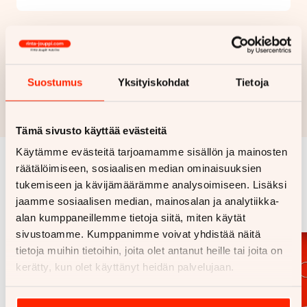
Haluan myös tarjouksen vakuutuksesta
Hae rahoitustarjous
Suostumus
Yksityiskohdat
Tietoja
Rahoituslaskelma on suuntaa antava ja edellyttää hyväksytyn
luottopäätöksen ja kaskovakuutuksen.
Tämä sivusto käyttää evästeitä
Käytämme evästeitä tarjoamamme sisällön ja mainosten
räätälöimiseen, sosiaalisen median ominaisuuksien
Samankaltaisia ajoneuvoja
tukemiseen ja kävijämäärämme analysoimiseen. Lisäksi
jaamme sosiaalisen median, mainosalan ja analytiikka-
Katso kaikki
alan kumppaneillemme tietoja siitä, miten käytät
sivustoamme. Kumppanimme voivat yhdistää näitä
tietoja muihin tietoihin, joita olet antanut heille tai joita on
kerätty, kun olet käyttänyt heidän palvelujaan.