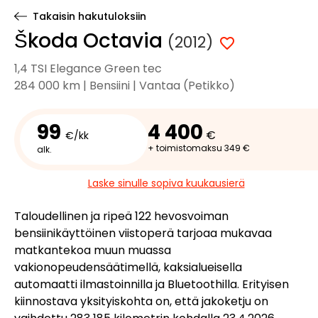
Takaisin hakutuloksiin
Škoda Octavia
(2012)
1,4 TSI Elegance Green tec
284 000 km | Bensiini | Vantaa (Petikko)
99
4 400
€
€/kk
+ toimistomaksu 349 €
alk.
Laske sinulle sopiva kuukausierä
Taloudellinen ja ripeä 122 hevosvoiman
bensiinikäyttöinen viistoperä tarjoaa mukavaa
matkantekoa muun muassa
vakionopeudensäätimellä, kaksialueisella
automaatti ilmastoinnilla ja Bluetoothilla. Erityisen
kiinnostava yksityiskohta on, että jakoketju on