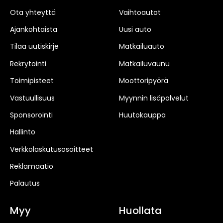
Ota yhteyttä
Vaihtoautot
Ajankohtaista
Uusi auto
Tilaa uutiskirje
Matkailuauto
Rekrytointi
Matkailuvaunu
Toimipisteet
Moottoripyörä
Vastuullisuus
Myynnin lisäpalvelut
Sponsorointi
Huutokauppa
Hallinto
Verkkolaskutusosoitteet
Reklamaatio
Palautus
Myy
Huollata