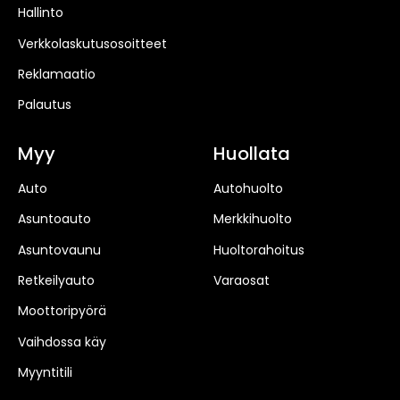
Hallinto
Verkkolaskutusosoitteet
Reklamaatio
Palautus
Myy
Huollata
Auto
Autohuolto
Asuntoauto
Merkkihuolto
Asuntovaunu
Huoltorahoitus
Retkeilyauto
Varaosat
Moottoripyörä
Vaihdossa käy
Myyntitili