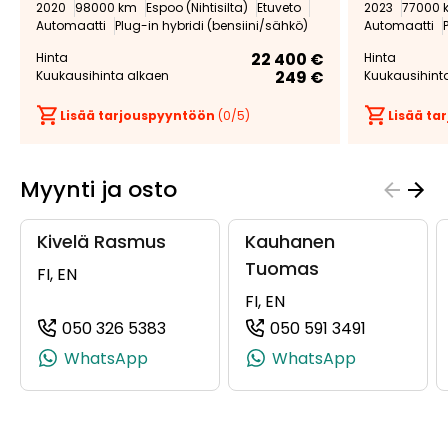
2020
98000 km
Espoo (Nihtisilta)
Etuveto
2023
77000 
Automaatti
Plug-in hybridi (bensiini/sähkö)
Automaatti
22 400 €
Hinta
Hinta
249 €
Kuukausihinta alkaen
Kuukausihint
Lisää tarjouspyyntöön
(
0
/5)
Lisää t
Myynti ja osto
Kivelä Rasmus
Kauhanen
Tuomas
FI, EN
FI, EN
050 326 5383
050 591 3491
(+358503265383, 0503265383, +358
(+35850591
WhatsApp
WhatsApp