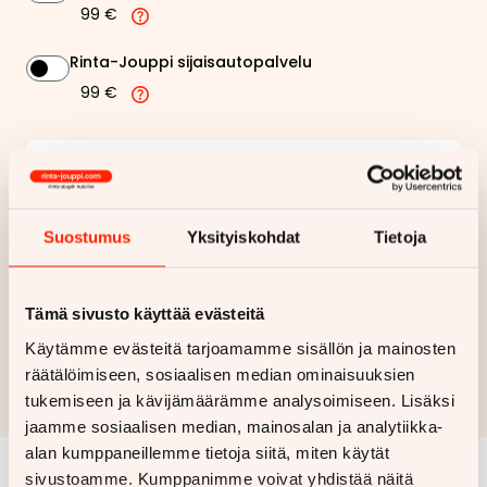
99 €
Rinta-Jouppi sijaisautopalvelu
99 €
263,05 €
Kuukausierä
Näytä
hintaerittely
Suostumus
Yksityiskohdat
Tietoja
Haluan myös tarjouksen vakuutuksesta
Tämä sivusto käyttää evästeitä
Hae rahoitustarjous
Käytämme evästeitä tarjoamamme sisällön ja mainosten
räätälöimiseen, sosiaalisen median ominaisuuksien
Rahoituslaskelma on suuntaa antava ja edellyttää hyväksytyn
tukemiseen ja kävijämäärämme analysoimiseen. Lisäksi
luottopäätöksen ja kaskovakuutuksen.
jaamme sosiaalisen median, mainosalan ja analytiikka-
alan kumppaneillemme tietoja siitä, miten käytät
sivustoamme. Kumppanimme voivat yhdistää näitä