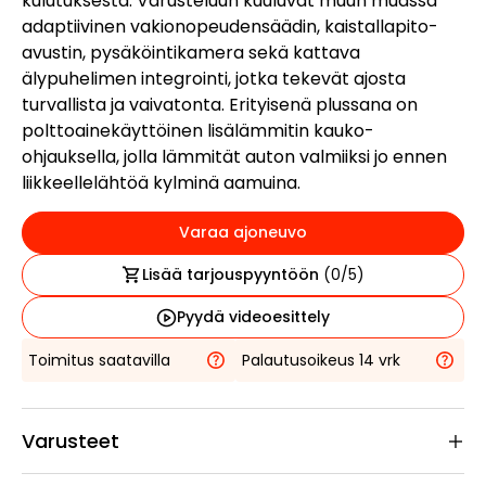
kulutuksesta. Varusteluun kuuluvat muun muassa
adaptiivinen vakionopeudensäädin, kaistallapito-
avustin, pysäköintikamera sekä kattava
älypuhelimen integrointi, jotka tekevät ajosta
turvallista ja vaivatonta. Erityisenä plussana on
polttoainekäyttöinen lisälämmitin kauko-
ohjauksella, jolla lämmität auton valmiiksi jo ennen
liikkeellelähtöä kylminä aamuina.
Varaa ajoneuvo
Lisää tarjouspyyntöön
(
0
/5)
Pyydä videoesittely
Toimitus saatavilla
Palautusoikeus 14 vrk
Varusteet