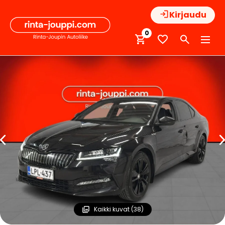
Hyppää
Kirjaudu
sisältöön
0
Kaikki kuvat (38)