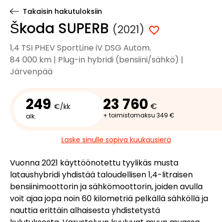
Takaisin hakutuloksiin
Škoda SUPERB
(2021)
1,4 TSI PHEV SportLine iV DSG Autom.
84 000 km | Plug-in hybridi (bensiini/sähkö) |
Järvenpää
249
23 760
€
€/kk
+ toimistomaksu 349 €
alk.
Laske sinulle sopiva kuukausierä
Vuonna 2021 käyttöönotettu tyylikäs musta
lataushybridi yhdistää taloudellisen 1,4-litraisen
bensiinimoottorin ja sähkömoottorin, joiden avulla
voit ajaa jopa noin 60 kilometriä pelkällä sähköllä ja
nauttia erittäin alhaisesta yhdistetystä