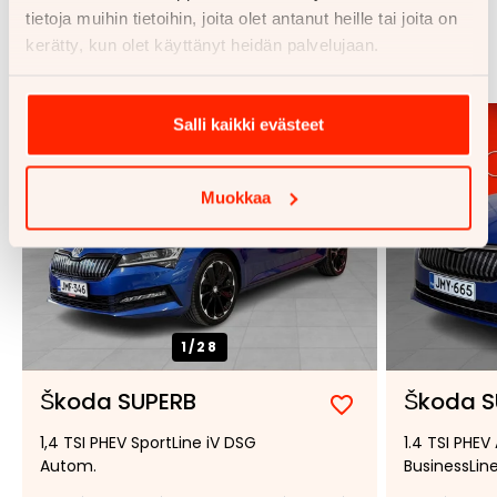
Samankaltaisia ajoneuvoja
tietoja muihin tietoihin, joita olet antanut heille tai joita on
kerätty, kun olet käyttänyt heidän palvelujaan.
Katso kaikki
Salli kaikki evästeet
Muokkaa
1/
28
Škoda SUPERB
Škoda S
Lisää
Poista
1,4 TSI PHEV SportLine iV DSG
1.4 TSI PHEV
suosikiksi
suosikeista
Autom.
BusinessLin