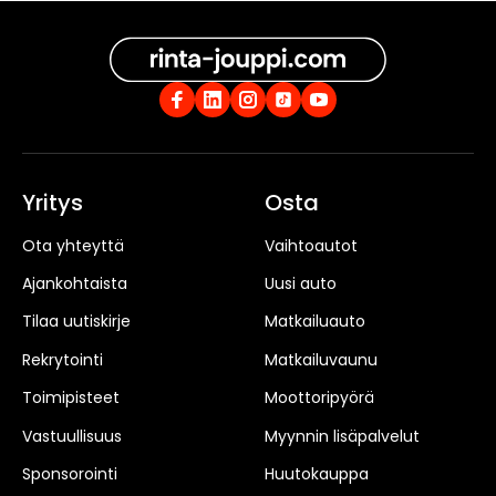
Yritys
Osta
Ota yhteyttä
Vaihtoautot
Ajankohtaista
Uusi auto
Tilaa uutiskirje
Matkailuauto
Rekrytointi
Matkailuvaunu
Toimipisteet
Moottoripyörä
Vastuullisuus
Myynnin lisäpalvelut
Sponsorointi
Huutokauppa