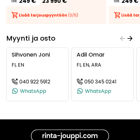
249 €
23 990 €
249 €
alk.
alk.
Lisää tarjouspyyntöön
(
0
/5)
Lisää t
Myynti ja osto
Sihvonen Joni
Adil Omar
FI, EN
FI, EN, ARA
040 922 5912
050 345 0241
(+358409225912, 0409225912, +358 4
(+358503
WhatsApp
WhatsApp