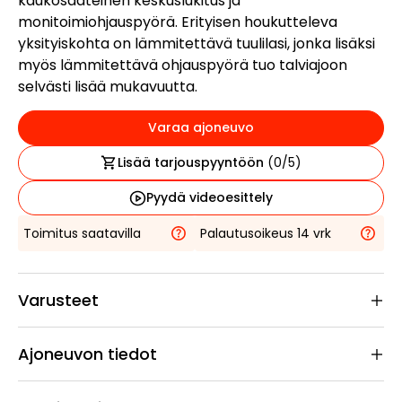
kaukosääteinen keskuslukitus ja
monitoimiohjauspyörä. Erityisen houkutteleva
yksityiskohta on lämmitettävä tuulilasi, jonka lisäksi
myös lämmitettävä ohjauspyörä tuo talviajoon
selvästi lisää mukavuutta.
Varaa ajoneuvo
Lisää tarjouspyyntöön
(
0
/5)
Pyydä videoesittely
Toimitus saatavilla
Palautusoikeus 14 vrk
Varusteet
Ajoneuvon tiedot