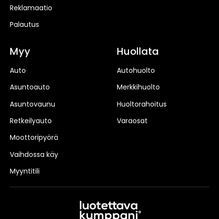
Reklamaatio
Palautus
Myy
Huollata
Auto
Autohuolto
Asuntoauto
Merkkihuolto
Asuntovaunu
Huoltorahoitus
Retkeilyauto
Varaosat
Moottoripyörä
Vaihdossa käy
Myyntitili