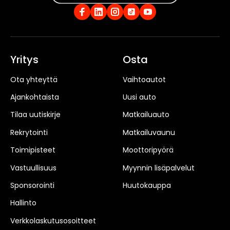
Yritys
Osta
Ota yhteyttä
Vaihtoautot
Ajankohtaista
Uusi auto
Tilaa uutiskirje
Matkailuauto
Rekrytointi
Matkailuvaunu
Toimipisteet
Moottoripyörä
Vastuullisuus
Myynnin lisäpalvelut
Sponsorointi
Huutokauppa
Hallinto
Verkkolaskutusosoitteet