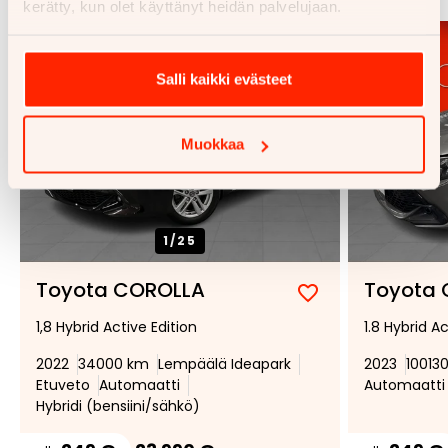
kerätty, kun olet käyttänyt heidän palvelujaan.
Salli kaikki evästeet
Muokkaa
1/
25
Toyota COROLLA
Toyota
Lisää
Poista
1,8 Hybrid Active Edition
1.8 Hybrid A
suosikiksi
suosikeista
2022
34000 km
Lempäälä Ideapark
2023
10013
Etuveto
Automaatti
Automaatti
Hybridi (bensiini/sähkö)