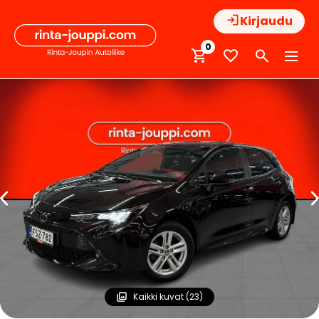
Hyppää
Kirjaudu
sisältöön
0
Kaikki kuvat (23)