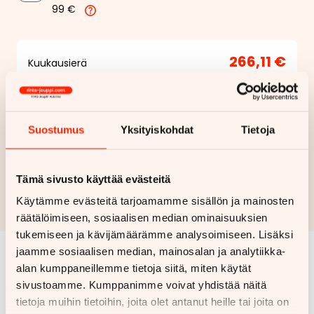
99 €
266,11 €
Kuukausierä
Näytä
hintaerittely
Haluan myös tarjouksen vakuutuksesta
Suostumus
Yksityiskohdat
Tietoja
Hae rahoitustarjous
Tämä sivusto käyttää evästeitä
Rahoituslaskelma on suuntaa antava ja edellyttää hyväksytyn
Käytämme evästeitä tarjoamamme sisällön ja mainosten
luottopäätöksen ja kaskovakuutuksen.
räätälöimiseen, sosiaalisen median ominaisuuksien
tukemiseen ja kävijämäärämme analysoimiseen. Lisäksi
jaamme sosiaalisen median, mainosalan ja analytiikka-
alan kumppaneillemme tietoja siitä, miten käytät
Samankaltaisia ajoneuvoja
sivustoamme. Kumppanimme voivat yhdistää näitä
Katso kaikki
tietoja muihin tietoihin, joita olet antanut heille tai joita on