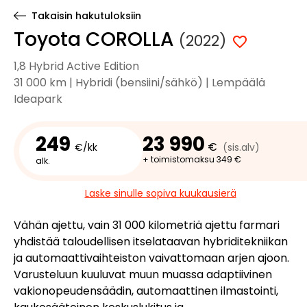
Takaisin hakutuloksiin
Toyota COROLLA
(2022)
1,8 Hybrid Active Edition
31 000 km | Hybridi (bensiini/sähkö) | Lempäälä
Ideapark
249
23 990
€
€/kk
(sis.alv)
+ toimistomaksu 349 €
alk.
Laske sinulle sopiva kuukausierä
Vähän ajettu, vain 31 000 kilometriä ajettu farmari
yhdistää taloudellisen itselataavan hybriditekniikan
ja automaattivaihteiston vaivattomaan arjen ajoon.
Varusteluun kuuluvat muun muassa adaptiivinen
vakionopeudensäädin, automaattinen ilmastointi,