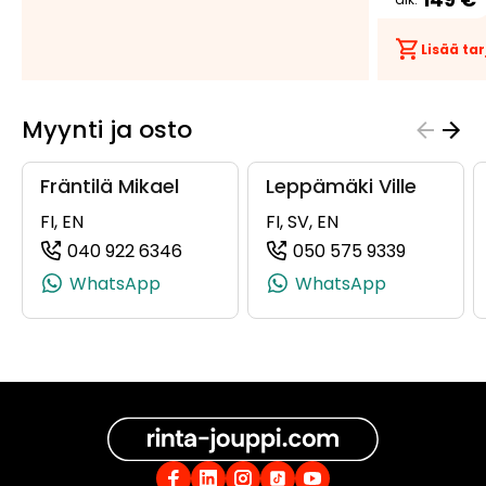
Lisää t
Tee
tarjous:
Myynti ja osto
huutokaupat.com
Fräntilä Mikael
Leppämäki Ville
FI, EN
FI, SV, EN
040 922 6346
050 575 9339
(+358409226346, 0409226346, +358
(+358505
WhatsApp
WhatsApp