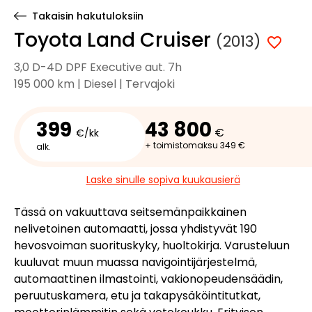
Takaisin hakutuloksiin
Toyota Land Cruiser
(2013)
3,0 D-4D DPF Executive aut. 7h
195 000 km | Diesel | Tervajoki
399
43 800
€
€/kk
+ toimistomaksu 349 €
alk.
Laske sinulle sopiva kuukausierä
Tässä on vakuuttava seitsemänpaikkainen
nelivetoinen automaatti, jossa yhdistyvät 190
hevosvoiman suorituskyky, huoltokirja. Varusteluun
kuuluvat muun muassa navigointijärjestelmä,
automaattinen ilmastointi, vakionopeudensäädin,
peruutuskamera, etu ja takapysäköintitutkat,