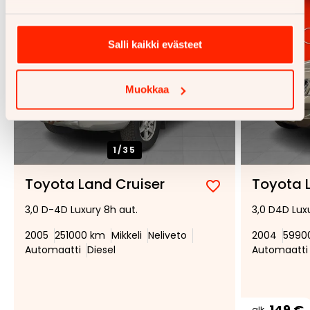
Salli kaikki evästeet
Muokkaa
1/
35
Toyota Land Cruiser
Toyota 
Lisää
Poista
3,0 D-4D Luxury 8h aut.
3,0 D4D Lux
suosikiksi
suosikeista
2005
251000 km
Mikkeli
Neliveto
2004
5990
Automaatti
Diesel
Automaatti
149 €
alk.