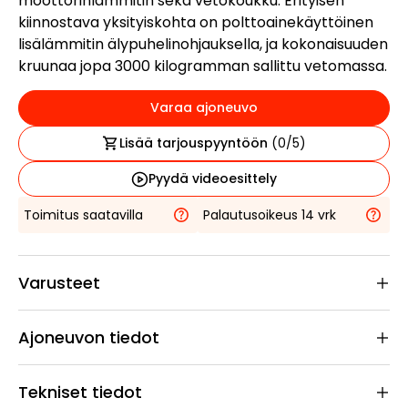
moottorinlämmitin sekä vetokoukku. Erityisen
kiinnostava yksityiskohta on polttoainekäyttöinen
lisälämmitin älypuhelinohjauksella, ja kokonaisuuden
kruunaa jopa 3000 kilogramman sallittu vetomassa.
Varaa ajoneuvo
Lisää tarjouspyyntöön
(
0
/5)
Pyydä videoesittely
Toimitus saatavilla
Palautusoikeus 14 vrk
Varusteet
Ajoneuvon tiedot
Tekniset tiedot