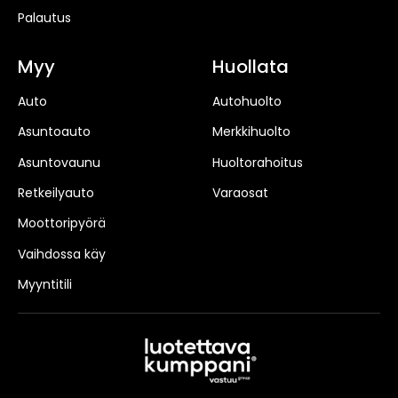
Palautus
Myy
Huollata
Auto
Autohuolto
Asuntoauto
Merkkihuolto
Asuntovaunu
Huoltorahoitus
Retkeilyauto
Varaosat
Moottoripyörä
Vaihdossa käy
Myyntitili