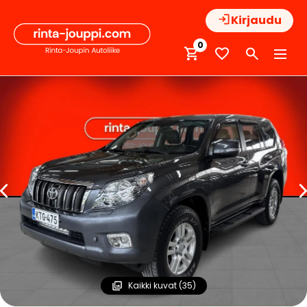
Hyppää
Kirjaudu
sisältöön
0
Kaikki kuvat (35)