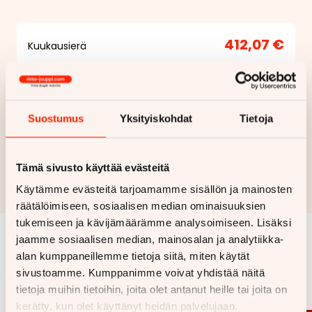
412,07 €
Kuukausierä
Näytä
hintaerittely
Haluan myös tarjouksen vakuutuksesta
Suostumus
Yksityiskohdat
Tietoja
Hae rahoitustarjous
Tämä sivusto käyttää evästeitä
Rahoituslaskelma on suuntaa antava ja edellyttää hyväksytyn
Käytämme evästeitä tarjoamamme sisällön ja mainosten
luottopäätöksen ja kaskovakuutuksen.
räätälöimiseen, sosiaalisen median ominaisuuksien
tukemiseen ja kävijämäärämme analysoimiseen. Lisäksi
jaamme sosiaalisen median, mainosalan ja analytiikka-
Samankaltaisia ajoneuvoja
alan kumppaneillemme tietoja siitä, miten käytät
sivustoamme. Kumppanimme voivat yhdistää näitä
Katso kaikki
tietoja muihin tietoihin, joita olet antanut heille tai joita on
kerätty, kun olet käyttänyt heidän palvelujaan.