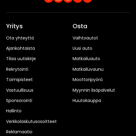
Yritys
Osta
Ota yhteyttä
Vaihtoautot
Ajankohtaista
Uusi auto
Tilaa uutiskirje
Matkailuauto
Rekrytointi
Matkailuvaunu
Toimipisteet
Moottoripyörä
Vastuullisuus
Myynnin lisäpalvelut
Sponsorointi
Huutokauppa
Hallinto
Verkkolaskutusosoitteet
Reklamaatio