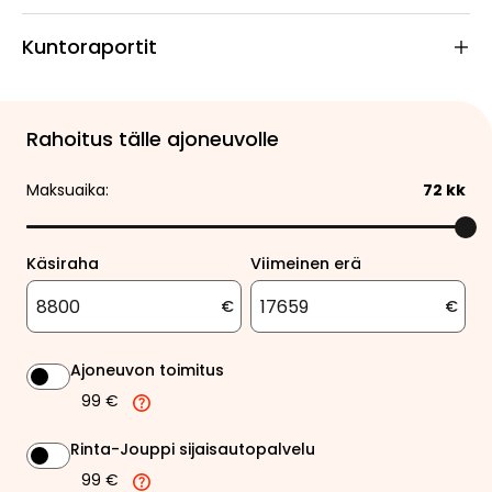
Kuntoraportit
Rahoitus tälle ajoneuvolle
Maksuaika:
72
kk
Käsiraha
Viimeinen erä
€
€
Ajoneuvon toimitus
99 €
Rinta-Jouppi sijaisautopalvelu
99 €