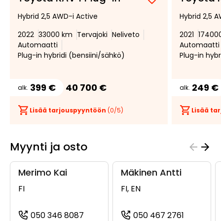
Lisää
Poista
Hybrid 2,5 AWD-i Active
Hybrid 2,5 
suosikiksi
suosikeista
2022
33000 km
Tervajoki
Neliveto
2021
17400
Automaatti
Automaatti
Plug-in hybridi (bensiini/sähkö)
Plug-in hybr
399 €
40 700 €
249 €
alk.
alk.
Lisää tarjouspyyntöön
(
0
/5)
Lisää t
Myynti ja osto
Merimo Kai
Mäkinen Antti
FI
FI, EN
050 346 8087
050 467 2761