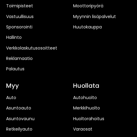
Toimipisteet
Moottoripyörä
Vastuullisuus
Myynnin lisäpalvelut
Sponsorointi
Huutokauppa
Hallinto
Verkkolaskutusosoitteet
Reklamaatio
Palautus
Myy
Huollata
Auto
Autohuolto
Asuntoauto
Merkkihuolto
Asuntovaunu
Huoltorahoitus
Retkeilyauto
Varaosat