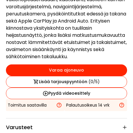
varoitusjärjestelmä, navigointijärjestelmä,
peruutuskamera, pysäköintitutkat edessä ja takana
sekä Apple CarPlay ja Android Auto. Erityisen
kiinnostava yksityiskohta on tuulilasin
heijastusnäyttö, jonka lisäksi matkustusmukavuutta
nostavat lämmitettävät etuistuimet ja takaistuimet,
avaimeton sisäänkäynti ja käynnistys sekä
sähkötoiminen takaluukku.
Varaa ajoneuvo
Lisää tarjouspyyntöön
(
0
/5)
Pyydä videoesittely
Toimitus saatavilla
Palautusoikeus 14 vrk
Varusteet