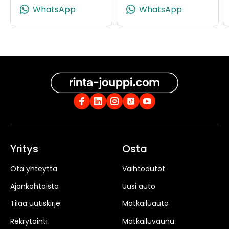
(+358503468087, 0503468087, +35
(+358504
WhatsApp
WhatsApp
Yritys
Osta
Ota yhteyttä
Vaihtoautot
Ajankohtaista
Uusi auto
Tilaa uutiskirje
Matkailuauto
Rekrytointi
Matkailuvaunu