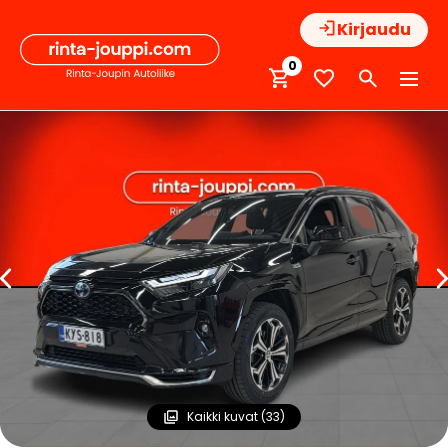
Hyppää
Kirjaudu
sisältöön
0
Kaikki kuvat (33)