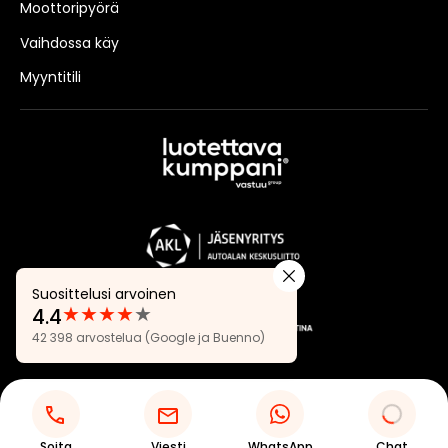
Moottoripyörä
Vaihdossa käy
Myyntitili
Suosittelusi arvoinen
★
★
★
★
★
4.4
Arvostelut:
42 398 arvostelua
(Google ja Buenno)
4.4
Tietosuojaseloste
Evästeasetukset
Soita
Viesti
WhatsApp
Chat