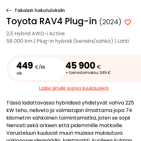
Takaisin hakutuloksiin
Toyota RAV4 Plug-in
(2024)
2,5 Hybrid AWD-i Active
58 000 km | Plug-in hybridi (bensiini/sähkö) | Lahti
449
45 900
€
€/kk
+ toimistomaksu 349 €
alk.
Laske sinulle sopiva kuukausierä
Tässä ladattavassa hybridissä yhdistyvät vahva 225
kW teho, neliveto ja valmistajan ilmoittama jopa 74
kilometrin sähköinen toimintamatka, joten se sopii
hienosti sekä arkeen että pidemmille matkoille.
Varusteluun kuuluvat muun muassa mukautuva
vakionopeudensäädin, kaistavahti, kuolleen kulman