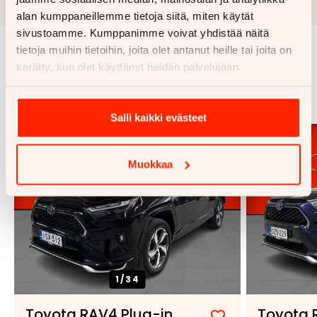
luottopäätöksen ja kaskovakuutuksen.
alan kumppaneillemme tietoja siitä, miten käytät
sivustoamme. Kumppanimme voivat yhdistää näitä
tietoja muihin tietoihin, joita olet antanut heille tai joita on
kerätty, kun olet käyttänyt heidän palvelujaan.
Samankaltaisia ajoneuvoja
Katso kaikki
Salli kaikki evästeet
Muokkaa
1/
34
Toyota RAV4 Plug-in
Toyota 