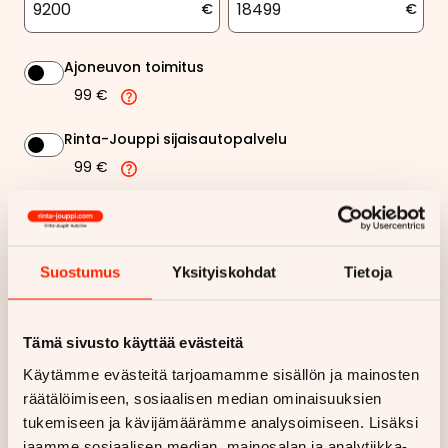
€
€
Ajoneuvon toimitus
99 €
Rinta-Jouppi sijaisautopalvelu
99 €
430,73 €
Kuukausierä
Näytä
hintaerittely
Suostumus
Yksityiskohdat
Tietoja
Haluan myös tarjouksen vakuutuksesta
Tämä sivusto käyttää evästeitä
Käytämme evästeitä tarjoamamme sisällön ja mainosten
Hae rahoitustarjous
räätälöimiseen, sosiaalisen median ominaisuuksien
tukemiseen ja kävijämäärämme analysoimiseen. Lisäksi
Rahoituslaskelma on suuntaa antava ja edellyttää hyväksytyn
jaamme sosiaalisen median, mainosalan ja analytiikka-