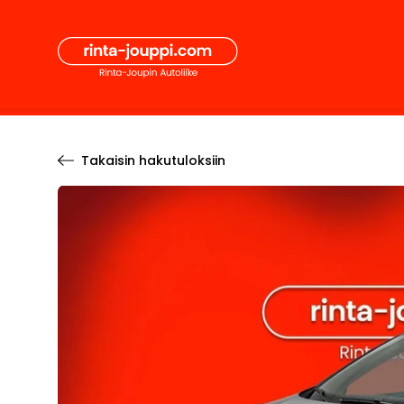
Hyppää
Secon
sisältöön
Pääval
Takaisin hakutuloksiin