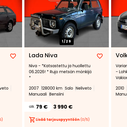
1/
29
Lada Niva
Vol
Lisää
Poista
Lisää
Poista
Niva - *Katsastettu ja huollettu
Varia
suosikiksi
suosikeista
suosikiksi
suosikeist
06.2026! * Rujo metsän mönkijä
- Loh
*
Vakio
Myyd
veto
2007
128000 km
Salo
Neliveto
2010
Manuaali
Bensiini
Manua
79 €
3 990 €
alk.
5)
Lisää tarjouspyyntöön
(
0
/5)
Tee