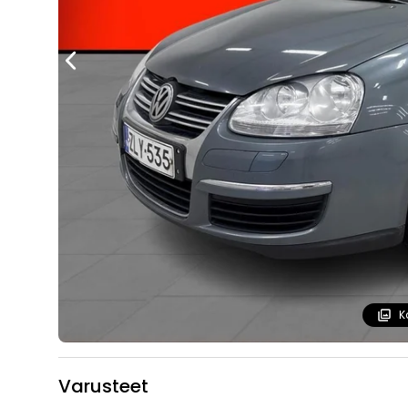
K
Varusteet