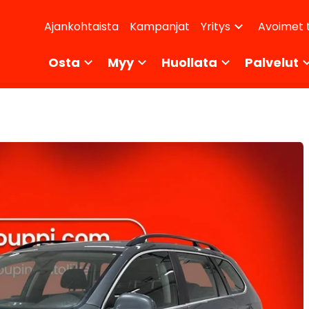
dary
Ajankohtaista
Kampanjat
Avoimet 
Yritys
ikko
Osta
Myy
Huollata
Palvelut