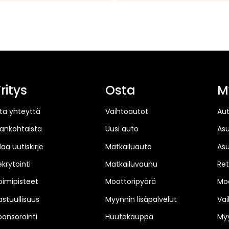
ritys
Osta
M
ta yhteyttä
Vaihtoautot
Au
jankohtaista
Uusi auto
As
laa uutiskirje
Matkailuauto
As
ekrytointi
Matkailuvaunu
Ret
oimipisteet
Moottoripyörä
Moo
astuullisuus
Myynnin lisäpalvelut
Vai
ponsorointi
Huutokauppa
Myy