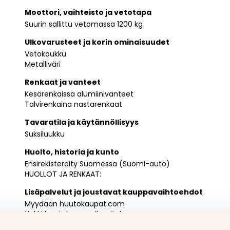
Moottori, vaihteisto ja vetotapa
Suurin sallittu vetomassa 1200 kg
Ulkovarusteet ja korin ominaisuudet
Vetokoukku
Metalliväri
Renkaat ja vanteet
Kesärenkaissa alumiinivanteet
Talvirenkaina nastarenkaat
Tavaratila ja käytännöllisyys
Suksiluukku
Huolto, historia ja kunto
Ensirekisteröity Suomessa (Suomi-auto)
HUOLLOT JA RENKAAT:
Lisäpalvelut ja joustavat kauppavaihtoehdot
Myydään huutokaupat.com
Linkki huutokauppa ilmoitukseen:
https://huutokaupat.com/kohde/6458710/volkswagen-