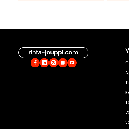
Y
O
A
Ti
R
T
V
S