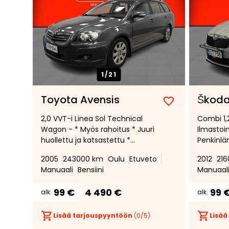
1/
21
Toyota Avensis
Škoda
Lisää
Poista
2,0 VVT-i Linea Sol Technical
Combi 1,2
suosikiksi
suosikeista
Wagon - * Myös rahoitus * Juuri
Ilmastoi
huollettu ja katsastettu *
Penkinlä
Myydään kunnostettavaksi *
lisävalop
2005
243000 km
Oulu
Etuveto
2012
21
Manuaali
Bensiini
Manuaal
99 €
4 490 €
99 
alk.
alk.
Lisää tarjouspyyntöön
(
0
/5)
Lisää