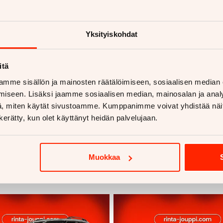
golf-2007
Yksityiskohdat
itä
mme sisällön ja mainosten räätälöimiseen, sosiaalisen median
iseen. Lisäksi jaamme sosiaalisen median, mainosalan ja analy
, miten käytät sivustoamme. Kumppanimme voivat yhdistää näitä t
n kerätty, kun olet käyttänyt heidän palvelujaan.
voja
Muokkaa