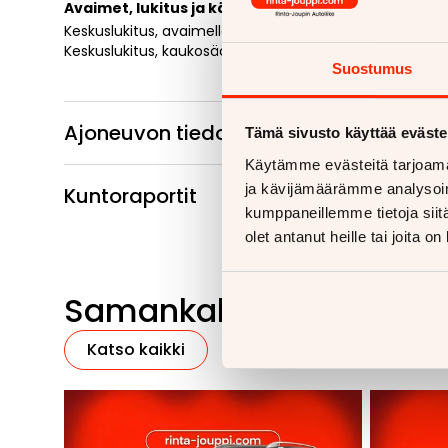
Avaimet, lukitus ja käynnistys
Keskuslukitus, avaimella
Keskuslukitus, kaukosäätöinen
Suostumus
Ajoneuvon tiedot
Tämä sivusto käyttää eväste
Käytämme evästeitä tarjoama
ja kävijämäärämme analysoim
Kuntoraportit
kumppaneillemme tietoja siitä
olet antanut heille tai joita o
Samankaltaisia ajoneu
Katso kaikki