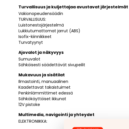
Turvallisuus ja kuljettajaa avustavat järjestelmät
Vakionopeudensäädin
TURVALLISUUS:
Luistonestojärjestelmä
Lukkiutumattomat jarrut (ABS)
Isofix-kiinnikkeet
Turvatyynyt
Ajovalot ja näkyvyys
Sumuvalot
Sähköisesti säädettävät sivupeilit
Mukavuus ja sisätilat
Ilmastointi, manuaalinen
Kaadettavat takaistuimet
Penkinlämmittimet edessä
Sähkökäyttöiset ikkunat
12V pistoke
Multimedia, navigointi ja yhteydet
ELEKTRONIIKKA: