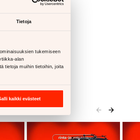
Tietoja
 ominaisuuksien tukemiseen
tiikka-alan
ietoja muihin tietoihin, joita
Salli kaikki evästeet