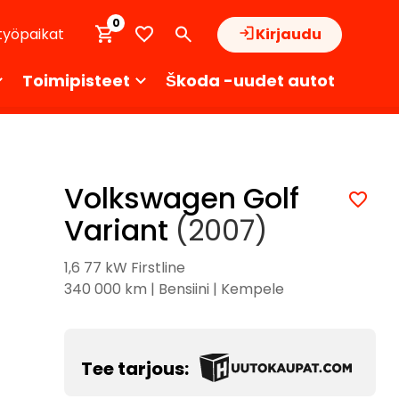
0
työpaikat
Kirjaudu
Toimipisteet
Škoda -uudet autot
Volkswagen Golf
Variant
(2007)
1,6 77 kW Firstline
340 000 km | Bensiini | Kempele
Tee tarjous: