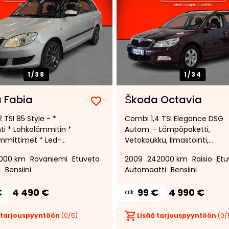
1/
38
1/
34
 Fabia
Škoda Octavia
Lisää
Poista
 TSI 85 Style - *
Combi 1,4 TSI Elegance DSG
suosikiksi
suosikeista
nti * Lohkolämmitin *
Autom. - Lämpöpaketti,
mmittimet * Led-
Vetokoukku, Ilmastointi,
aneeli *
Vakionopeudensäädin,
6000 km
Rovaniemi
Etuveto
2009
242000 km
Raisio
Etu
i
Bensiini
Automaatti
Bensiini
€
4 490 €
99 €
4 990 €
alk.
 tarjouspyyntöön
(
0
/5)
Lisää tarjouspyyntöön
(
0
/