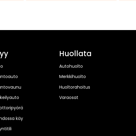
tarjo
huut
yy
Huollata
to
Autohuolto
untoauto
Merkkihuolto
untovaunu
Huoltorahoitus
keilyauto
Varaosat
ttoripyörä
hdossa käy
ntitili