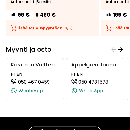
Automaatti
Bensiini
Automaatti
99 €
9 490 €
199 €
alk.
alk.
Lisää tarjouspyyntöön
(
0
/5)
Lisää t
Myynti ja osto
Koskinen Valtteri
Appelgren Joona
FI, EN
FI, EN
050 467 0459
050 473 1578
(+358504670459, 0504670459, +35
(+358504
WhatsApp
WhatsApp