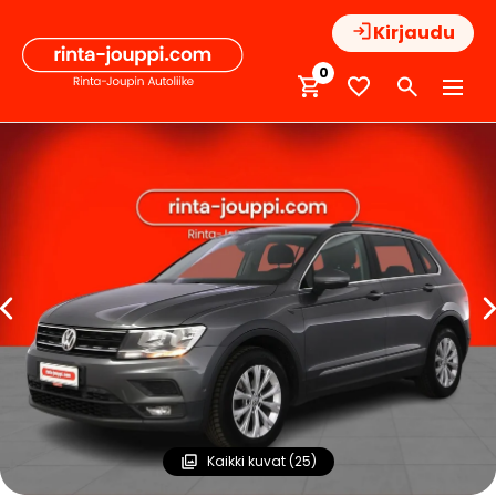
Hyppää
Kirjaudu
sisältöön
0
Kaikki kuvat (25)