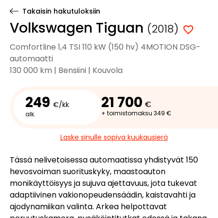
Takaisin hakutuloksiin
Volkswagen Tiguan
(2018)
Comfortline 1,4 TSI 110 kW (150 hv) 4MOTION DSG-
automaatti
130 000 km | Bensiini | Kouvola
249
21 700
€
€/kk
+ toimistomaksu 349 €
alk.
Laske sinulle sopiva kuukausierä
Tässä nelivetoisessa automaatissa yhdistyvät 150
hevosvoiman suorituskyky, maastoauton
monikäyttöisyys ja sujuva ajettavuus, jota tukevat
adaptiivinen vakionopeudensäädin, kaistavahti ja
ajodynamiikan valinta. Arkea helpottavat