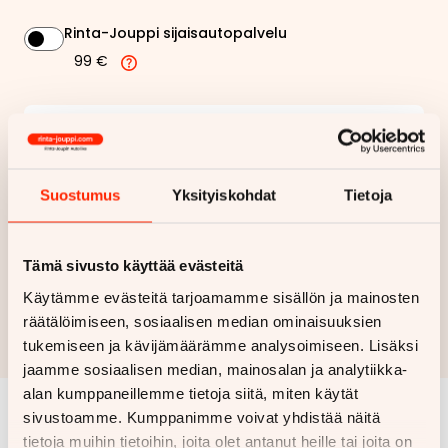
Rinta-Jouppi sijaisautopalvelu
99 €
242,68 €
Kuukausierä
Näytä
hintaerittely
Suostumus
Yksityiskohdat
Tietoja
Haluan myös tarjouksen vakuutuksesta
Tämä sivusto käyttää evästeitä
Hae rahoitustarjous
Käytämme evästeitä tarjoamamme sisällön ja mainosten
räätälöimiseen, sosiaalisen median ominaisuuksien
Rahoituslaskelma on suuntaa antava ja edellyttää hyväksytyn
tukemiseen ja kävijämäärämme analysoimiseen. Lisäksi
luottopäätöksen ja kaskovakuutuksen.
jaamme sosiaalisen median, mainosalan ja analytiikka-
alan kumppaneillemme tietoja siitä, miten käytät
sivustoamme. Kumppanimme voivat yhdistää näitä
Samankaltaisia ajoneuvoja
tietoja muihin tietoihin, joita olet antanut heille tai joita on