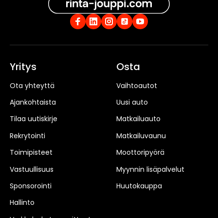
Yritys
Osta
Ota yhteyttä
Vaihtoautot
Ajankohtaista
Uusi auto
Tilaa uutiskirje
Matkailuauto
Rekrytointi
Matkailuvaunu
Toimipisteet
Moottoripyörä
Vastuullisuus
Myynnin lisäpalvelut
Sponsorointi
Huutokauppa
Hallinto