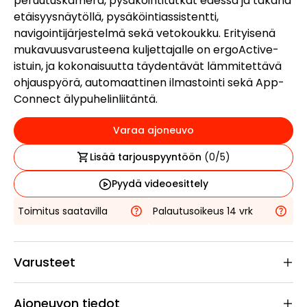
peruutuskamera, pysäköintitutkat edessä ja takana
etäisyysnäytöllä, pysäköintiassistentti,
navigointijärjestelmä sekä vetokoukku. Erityisenä
mukavuusvarusteena kuljettajalle on ergoActive-
istuin, ja kokonaisuutta täydentävät lämmitettävä
ohjauspyörä, automaattinen ilmastointi sekä App-
Connect älypuhelinliitäntä.
Varaa ajoneuvo
Lisää tarjouspyyntöön
(
0
/5)
Pyydä videoesittely
Toimitus saatavilla
Palautusoikeus 14 vrk
Varusteet
Ajoneuvon tiedot