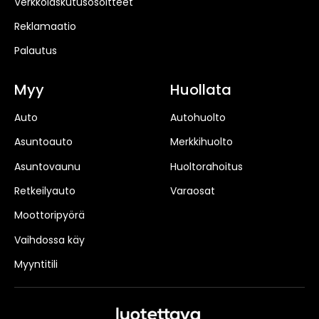
Verkkolaskutusosoitteet
Reklamaatio
Palautus
Myy
Huollata
Auto
Autohuolto
Asuntoauto
Merkkihuolto
Asuntovaunu
Huoltorahoitus
Retkeilyauto
Varaosat
Moottoripyörä
Vaihdossa käy
Myyntitili