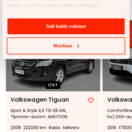
kerätty, kun olet käyttänyt heidän palvelujaan.
Katso kaikki
Salli kaikki evästeet
Muokkaa
1/
37
Volkswagen Tiguan
Volkswa
Lisää
Poista
Sport & Style 2,0 TSI 125 kW,
Comfortline 
suosikiksi
suosikeista
Tiptronic-autom. 4MOTION
hv) DSG-au
2008
222000 km
Raisio
Neliveto
2019
17100