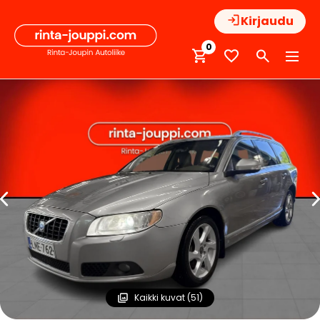
Hyppää
Kirjaudu
sisältöön
0
Kaikki kuvat (51)