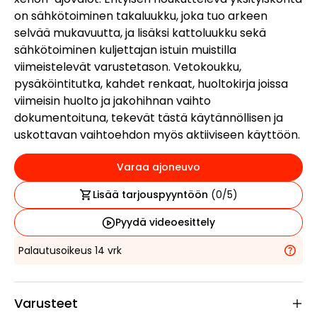
on sähkötoiminen takaluukku, joka tuo arkeen
selvää mukavuutta, ja lisäksi kattoluukku sekä
sähkötoiminen kuljettajan istuin muistilla
viimeistelevät varustetason. Vetokoukku,
pysäköintitutka, kahdet renkaat, huoltokirja joissa
viimeisin huolto ja jakohihnan vaihto
dokumentoituna, tekevät tästä käytännöllisen ja
uskottavan vaihtoehdon myös aktiiviseen käyttöön.
Varaa ajoneuvo
Lisää tarjouspyyntöön
(
0
/5)
Pyydä videoesittely
Palautusoikeus 14 vrk
Varusteet