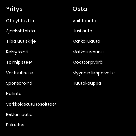
Yritys
Osta
Ota yhteyttä
Vaihtoautot
Ajankohtaista
Uusi auto
Tilaa uutiskirje
Matkailuauto
Rekrytointi
Matkailuvaunu
Toimipisteet
Moottoripyörä
Vastuullisuus
Myynnin lisäpalvelut
Sponsorointi
Huutokauppa
Hallinto
Verkkolaskutusosoitteet
Reklamaatio
Palautus