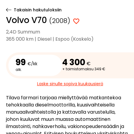
Takaisin hakutuloksiin
Volvo V70
(2008)
2,4D Summum
365 000 km | Diesel | Espoo (Koskelo)
99
4 300
€
€/kk
+ toimistomaksu 349 €
alk.
Laske sinulle sopiva kuukausierä
Tilava farmari tarjoaa miellyttävää matkantekoa
tehokkaalla dieselmoottorilla, kuusivaihteisella
manuaalivaihteistolla ja kattavalla varustelulla,
johon kuuluvat muun muassa automaattinen
ilmastointi, nahkaverhoilu, vakionopeudensäädin ja
xenon-ajovalot. Erityisen houkutteleva yksityiskohta