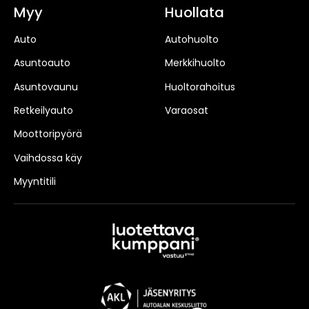
Myy
Huollata
Auto
Autohuolto
Asuntoauto
Merkkihuolto
Asuntovaunu
Huoltorahoitus
Retkeilyauto
Varaosat
Moottoripyörä
Vaihdossa käy
Myyntitili