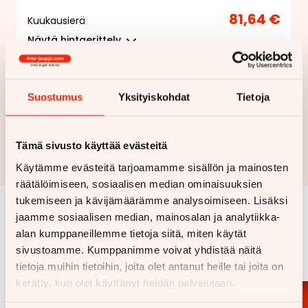
81,64 €
Kuukausierä
Näytä
hintaerittely
Haluan myös tarjouksen vakuutuksesta
Suostumus
Yksityiskohdat
Tietoja
Hae rahoitustarjous
Tämä sivusto käyttää evästeitä
Rahoituslaskelma on suuntaa antava ja edellyttää hyväksytyn
luottopäätöksen ja kaskovakuutuksen.
Käytämme evästeitä tarjoamamme sisällön ja mainosten
räätälöimiseen, sosiaalisen median ominaisuuksien
tukemiseen ja kävijämäärämme analysoimiseen. Lisäksi
jaamme sosiaalisen median, mainosalan ja analytiikka-
Samankaltaisia ajoneuvoja
alan kumppaneillemme tietoja siitä, miten käytät
sivustoamme. Kumppanimme voivat yhdistää näitä
Katso kaikki
tietoja muihin tietoihin, joita olet antanut heille tai joita on
kerätty, kun olet käyttänyt heidän palvelujaan.