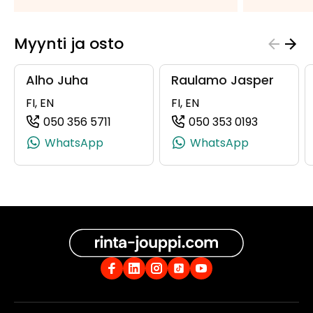
Myynti ja osto
Alho Juha
Raulamo Jasper
FI, EN
FI, EN
050 356 5711
050 353 0193
(+358503565711, 0503565711, +358 50
(+3585035
WhatsApp
WhatsApp