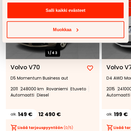
Salli kaikki evästeet
Muokkaa
1/
43
Volvo V70
Volvo V
Lisää
Poista
D5 Momentum Business aut
D4 AWD M
suosikiksi
suosikeista
2011
248000 km
Rovaniemi
Etuveto
2015
24100
Automaatti
Diesel
Automaatti
149 €
12 490 €
199 €
alk.
alk.
Lisää tarjouspyyntöön
(
0
/5)
Lisää t