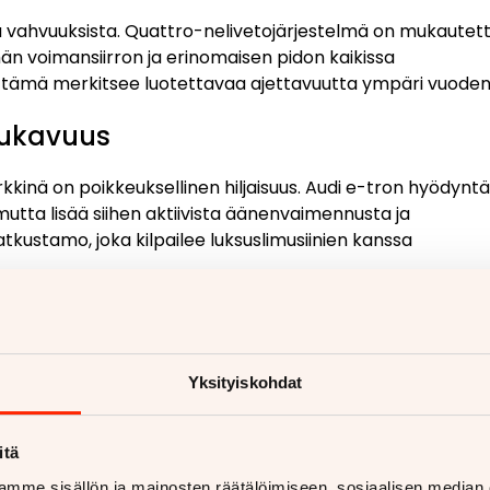
 vahvuuksista. Quattro-nelivetojärjestelmä on mukautet
än voimansiirron ja erinomaisen pidon kaikissa
ille tämä merkitsee luotettavaa ajettavuutta ympäri vuoden
ukavuus
nä on poikkeuksellinen hiljaisuus. Audi e-tron hyödynt
mutta lisää siihen aktiivista äänenvaimennusta ja
tkustamo, joka kilpailee luksuslimusiinien kanssa
ikä takaa tasaisen ja mukavan ajokokemuksen riippumatta
en tärkeä Suomen vaihtelevissa tieolosuhteissa.
Yksityiskohdat
inaisuudet ja suorituskyky
itä
u 95 kWh:n akkukapasiteettiin, joka mahdollistaa WLTP-
mme sisällön ja mainosten räätälöimiseen, sosiaalisen median