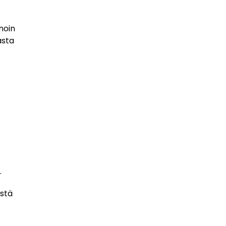
noin
asta
.
istä