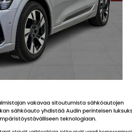
almistajan vakavaa sitoutumista sähköautojen
an sähköauto yhdistää Audin perinteisen luksuk
mpäristöystävälliseen teknologiaan.
jat etsivät vaihtoehtoja, jotka eivät vaadi kompromisse