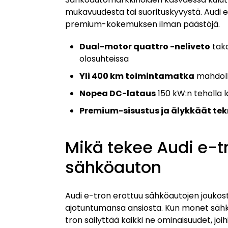
mukavuudesta tai suorituskyvystä. Audi 
premium-kokemuksen ilman päästöjä.
Dual-motor quattro -neliveto
taka
olosuhteissa
Yli 400 km toimintamatka
mahdolli
Nopea DC-lataus
150 kW:n teholla l
Premium-sisustus ja älykkäät tek
Mikä tekee Audi e-t
sähköauton
Audi e-tron erottuu sähköautojen joukos
ajotuntumansa ansiosta. Kun monet sähk
tron säilyttää kaikki ne ominaisuudet, joi