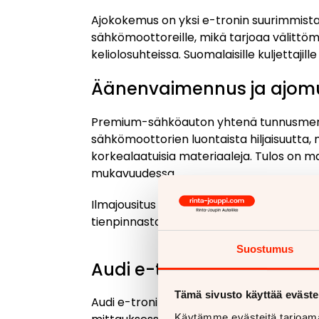
Ajokokemus on yksi e-tronin suurimmista
sähkömoottoreille, mikä tarjoaa välittöm
keliolosuhteissa. Suomalaisille kuljettaj
Äänenvaimennus ja ajom
Premium-sähköauton yhtenä tunnusmerkki
sähkömoottorien luontaista hiljaisuutta, 
korkealaatuisia materiaaleja. Tulos on ma
mukavuudessa.
Ilmajousitus kuuluu vakiovarusteisiin, m
tienpinnasta. Tämä ominaisuus on erityis
Suostumus
Audi e-tronin tekniset om
Tämä sivusto käyttää eväste
Audi e-tronin tekninen toteutus perustu
Käytämme evästeitä tarjoama