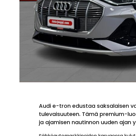
Audi e-tron edustaa saksalaisen v
tulevaisuuteen. Tämä premium-luok
ja ajamisen nautinnon uuden ajan y
Sähköautomarkkinoiden kasvaessa kulutta