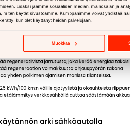
amatkan. Käytännössä talviolosuhteissa toimintamatka
iseen. Lisäksi jaamme sosiaalisen median, mainosalan ja analy
ikä riittää useimpien suomalaisten päivittäisiin ajotarpeisii
, miten käytät sivustoamme. Kumppanimme voivat yhdistää näitä t
ä 408 hevosvoimaa boost-tilassa, mikä mahdollistaa 0–1
n kerätty, kun olet käyttänyt heidän palvelujaan.
punopeus on rajoitettu 200 km/h:iin, mikä on käytännössä
Muokkaa
 ja energiatehokkuus
ä regeneratiivista jarrutusta, joka kerää energiaa takais
äätää regeneraation voimakkuutta ohjauspyörän takana
istaa yhden polkimen ajamisen monissa tilanteissa.
 kWh/100 km:n välille ajotyylistä ja olosuhteista riippuen
tta etälämmitys verkkosähköllä auttaa säästämään akkua
käytännön arki sähköautolla