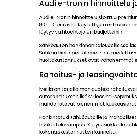
Audi e-tronin hinnoittelu 
Audi e-tronin hinnoittelu sijoittuu prem
80 000 eurosta. Käytettyjen e-tronien ma
löytyy vaihtoehtoja eri budjetteihin.
Sähköauton hankinnan taloudellisissa la
Sähkön hinta per kilometri on merkittäväst
huoltokustannukset ovat vähäisemmät s
Rahoitus- ja leasingvaih
Meillä on tarjolla monipuolisia
rahoitusva
autorahoituksen lisäksi leasing-sopimuk
mahdollistavat pienemmät kuukausierät j
Hankintatuki sähköautoille ja mahdollise
houkuttelevampaa. Yritysasiakkaille sähk
kokonaiskustannusten kannalta.