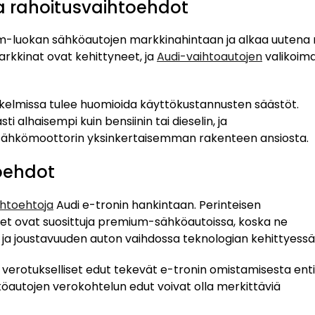
ja rahoitusvaihtoehdot
ium-luokan sähköautojen markkinahintaan ja alkaa uutena 
rkkinat ovat kehittyneet, ja
Audi-vaihtoautojen
valikoim
skelmissa tulee huomioida käyttökustannusten säästöt.
i alhaisempi kuin bensiinin tai dieselin, ja
ähkömoottorin yksinkertaisemman rakenteen ansiosta.
toehdot
ihtoehtoja
Audi e-tronin hankintaan. Perinteisen
set ovat suosittuja premium-sähköautoissa, koska ne
a joustavuuden auton vaihdossa teknologian kehittyessä
t verotukselliset edut tekevät e-tronin omistamisesta ent
öautojen verokohtelun edut voivat olla merkittäviä