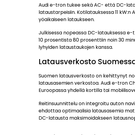
Audi e-tron tukee sekä AC- että DC-latau
lataustarpeisiin. Kotilatauksessa 11 kW:n A
yöaikaiseen lataukseen.
Julkisessa nopeassa DC-latauksessa e-tro
10 prosentista 80 prosenttiin noin 30 min
lyhyiden lataustaukojen kanssa.
Latausverkosto Suomess
Suomen latausverkosto on kehittynyt nope
latausasemien verkostoa. Audi e-tron Ch
Euroopassa yhdellä kortilla tai mobiilisove
Reitinsuunnittelu on integroitu auton nav
ehdottaa optimaalisia latausasemia mat
DC-latausta maksimoidakseen latausno