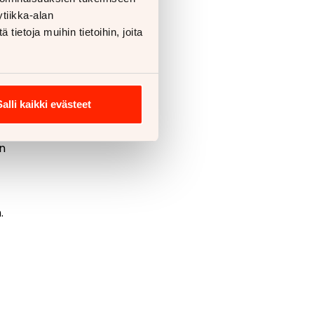
tiikka-alan
n.
ietoja muihin tietoihin, joita
00
Salli kaikki evästeet
in
.