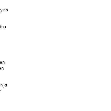
hyvin
tuu
ten
en
n ja
n