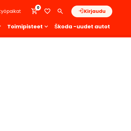
0
työpaikat
Kirjaudu
Toimipisteet
Škoda -uudet autot