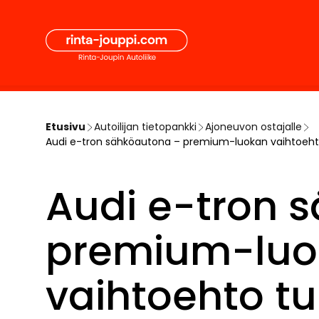
Hyppää
Secon
sisältöön
Pääval
Etusivu
Autoilijan tietopankki
Ajoneuvon ostajalle
Audi e-tron sähköautona – premium-luokan vaihtoeht
Audi e-tron 
premium-luo
vaihtoehto t