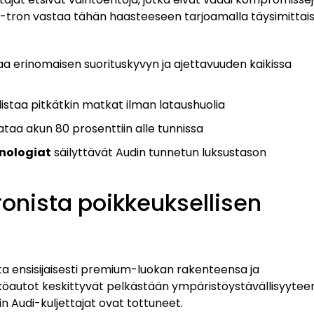
e-tron vastaa tähän haasteeseen tarjoamalla täysimittai
a erinomaisen suorituskyvyn ja ajettavuuden kaikissa
staa pitkätkin matkat ilman lataushuolia
ataa akun 80 prosenttiin alle tunnissa
nologiat
säilyttävät Audin tunnetun luksustason
ronista poikkeuksellisen
ta ensisijaisesti premium-luokan rakenteensa ja
öautot keskittyvät pelkästään ympäristöystävällisyyteen
hin Audi-kuljettajat ovat tottuneet.