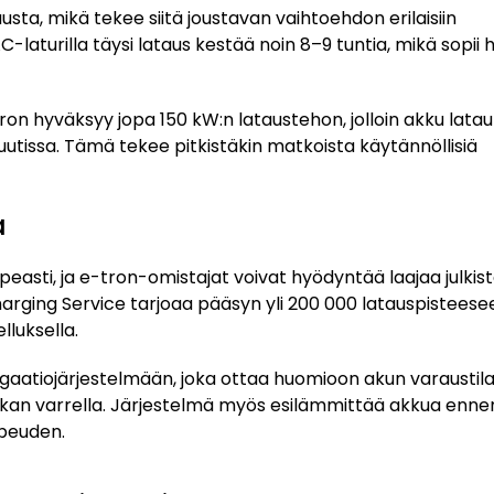
sta, mikä tekee siitä joustavan vaihtoehdon erilaisiin
C-laturilla täysi lataus kestää noin 8–9 tuntia, mikä sopii 
n hyväksyy jopa 150 kW:n lataustehon, jolloin akku latau
uutissa. Tämä tekee pitkistäkin matkoista käytännöllisiä
a
asti, ja e-tron-omistajat voivat hyödyntää laajaa julkis
arging Service tarjoaa pääsyn yli 200 000 latauspisteese
lluksella.
igaatiojärjestelmään, joka ottaa huomioon akun varaustila
kan varrella. Järjestelmä myös esilämmittää akkua enne
peuden.