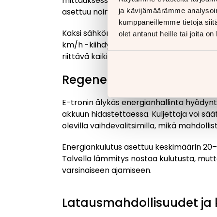
mittauksessa yli 400 kilometrin toimint
ja kävijämäärämme analysoim
asettuu noin 300–350 kilometrin välille, m
kumppaneillemme tietoja siitä
Kaksi sähkömoottoria tuottavat yhteens
olet antanut heille tai joita o
km/h -kiihdytyksen 5,7 sekunnissa. Huip
riittävä kaikissa tilanteissa.
Regeneratiivinen jarrutus
E-tronin älykäs energianhallinta hyödyntä
akkuun hidastettaessa. Kuljettaja voi s
olevilla vaihdevalitsimilla, mikä mahdoll
Energiankulutus asettuu keskimäärin 20–25
Talvella lämmitys nostaa kulutusta, mu
varsinaiseen ajamiseen.
Latausmahdollisuudet ja 