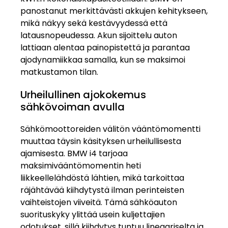
panostanut merkittävästi akkujen kehitykseen,
mikä näkyy sekä kestävyydessä että
latausnopeudessa. Akun sijoittelu auton
lattiaan alentaa painopistettä ja parantaa
ajodynamiikkaa samalla, kun se maksimoi
matkustamon tilan.
Urheilullinen ajokokemus
sähkövoiman avulla
Sähkömoottoreiden välitön vääntömomentti
muuttaa täysin käsityksen urheilullisesta
ajamisesta. BMW i4 tarjoaa
maksimivääntömomentin heti
liikkeellelähdöstä lähtien, mikä tarkoittaa
räjähtävää kiihdytystä ilman perinteisten
vaihteistojen viiveitä. Tämä sähköauton
suorituskyky ylittää usein kuljettajien
odotukset, sillä kiihdytys tuntuu lineaariselta ja