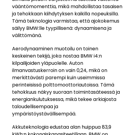
vääntömomenttia, mikä mahdollistaa tasaisen
ja tehokkaan kiihdytyksen kaikilla nopeuksilla.
Tämä teknologia varmistaa, että ajokokemus
säilyy BMW:lle tyypillisenä: dynaamisena ja
välittömänä.
Aerodynaaminen muotoilu on toinen
keskeinen tekijä, joka nostaa BMW i4:n
kilpailijoiden yläpuolelle. Auton
ilmanvastuskerroin on vain 0,24, mikä on
merkittävästi parempi kuin useimmissa
perinteisissä polttomoottoriautoissa. Tämä
tehokkuus näkyy suoraan toimintasäteessä ja
energiankulutuksessa, mikä tekee arkiajosta
taloudellisempaa ja
ympäristöystävällisempää.
Akkuteknologia edustaa alan huippua 83,9
kWh:n kokonaiskapasiteetillaan. BMW on