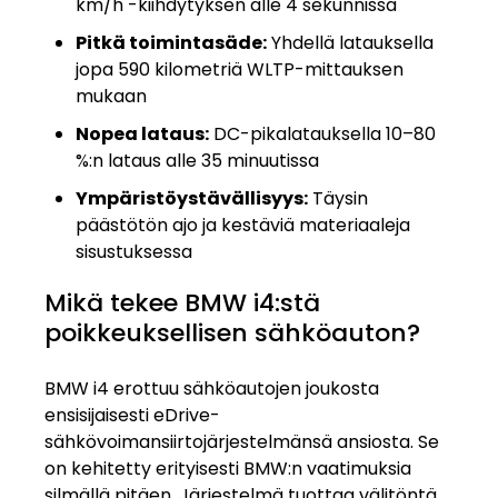
km/h -kiihdytyksen alle 4 sekunnissa
Pitkä toimintasäde:
Yhdellä latauksella
jopa 590 kilometriä WLTP-mittauksen
mukaan
Nopea lataus:
DC-pikalatauksella 10–80
%:n lataus alle 35 minuutissa
Ympäristöystävällisyys:
Täysin
päästötön ajo ja kestäviä materiaaleja
sisustuksessa
Mikä tekee BMW i4:stä
poikkeuksellisen sähköauton?
BMW i4 erottuu sähköautojen joukosta
ensisijaisesti eDrive-
sähkövoimansiirtojärjestelmänsä ansiosta. Se
on kehitetty erityisesti BMW:n vaatimuksia
silmällä pitäen. Järjestelmä tuottaa välitöntä