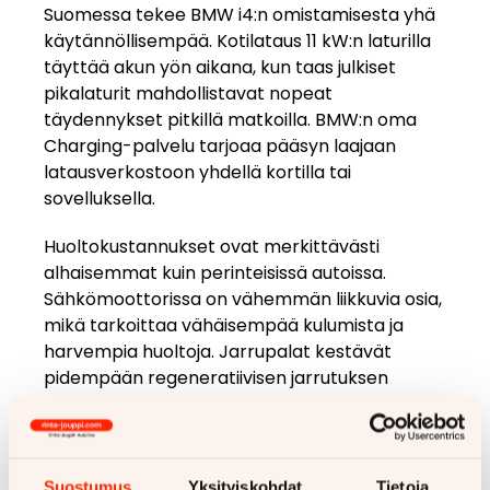
Suomessa tekee BMW i4:n omistamisesta yhä
käytännöllisempää. Kotilataus 11 kW:n laturilla
täyttää akun yön aikana, kun taas julkiset
pikalaturit mahdollistavat nopeat
täydennykset pitkillä matkoilla. BMW:n oma
Charging-palvelu tarjoaa pääsyn laajaan
latausverkostoon yhdellä kortilla tai
sovelluksella.
Huoltokustannukset ovat merkittävästi
alhaisemmat kuin perinteisissä autoissa.
Sähkömoottorissa on vähemmän liikkuvia osia,
mikä tarkoittaa vähäisempää kulumista ja
harvempia huoltoja. Jarrupalat kestävät
pidempään regeneratiivisen jarrutuksen
ansiosta, eikä moottoriöljynvaihtoja tarvita
lainkaan.
Talviolosuhteet vaikuttavat
Suostumus
Yksityiskohdat
Tietoja