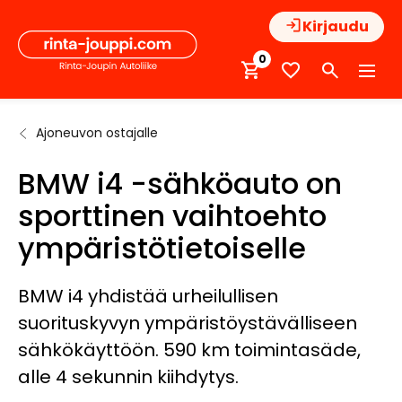
Hyppää
Kirjaudu
sisältöön
0
Ajoneuvon ostajalle
Etusivu
Autoilijan
BMW i4 -sähköauto
tietopankki
on sporttinen
BMW i4 -sähköauto on
vaihtoehto
ympäristötietoiselle
sporttinen vaihtoehto
ympäristötietoiselle
BMW i4 yhdistää urheilullisen
suorituskyvyn ympäristöystävälliseen
sähkökäyttöön. 590 km toimintasäde,
alle 4 sekunnin kiihdytys.