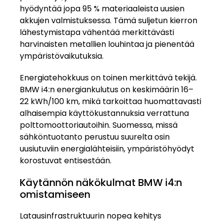
hyödyntää jopa 95 % materiaaleista uusien
akkujen valmistuksessa. Tämä suljetun kierron
lähestymistapa vähentää merkittävästi
harvinaisten metallien louhintaa ja pienentää
ympäristövaikutuksia.
Energiatehokkuus on toinen merkittävä tekijä.
BMW i4:n energiankulutus on keskimäärin 16–
22 kWh/100 km, mikä tarkoittaa huomattavasti
alhaisempia käyttökustannuksia verrattuna
polttomoottoriautoihin. Suomessa, missä
sähköntuotanto perustuu suurelta osin
uusiutuviin energialähteisiin, ympäristöhyödyt
korostuvat entisestään.
Käytännön näkökulmat BMW i4:n
omistamiseen
Latausinfrastruktuurin nopea kehitys