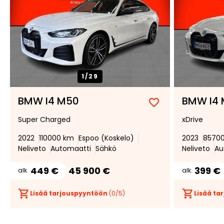
1/
29
BMW I4 M50
BMW I4
Lisää
Poista
Super Charged
xDrive
suosikiksi
suosikeista
2022
110000 km
Espoo (Koskelo)
2023
8570
Neliveto
Automaatti
Sähkö
Neliveto
Au
449 €
45 900 €
399 €
alk.
alk.
Lisää tarjouspyyntöön
(
0
/5)
Lisää t