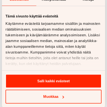
toimintasäteeseen, mutta BMW i4:ssä on
kehittynyt lämmönhallintajärjestelmä, joka
optimoi akun ja matkustamon lämmityksen.
Tämä sivusto käyttää evästeitä
Esikonditionointi latauksen aikana varmistaa,
Käytämme evästeitä tarjoamamme sisällön ja mainosten
että auto on valmis ajoon optimaalisessa
räätälöimiseen, sosiaalisen median ominaisuuksien
lämpötilassa. Meidän
ajoneuvohaustamme
tukemiseen ja kävijämäärämme analysoimiseen. Lisäksi
voit tutustua saatavilla oleviin BMW-malleihin
jaamme sosiaalisen median, mainosalan ja analytiikka-
ja vertailla eri vaihtoehtoja.
alan kumppaneillemme tietoja siitä, miten käytät
sivustoamme. Kumppanimme voivat yhdistää näitä
Teknologia ja käyttöliittymä on suunniteltu
tietoja muihin tietoihin, joita olet antanut heille tai joita on
sähköauton erityispiirteet huomioon ottaen.
kerätty, kun olet käyttänyt heidän palvelujaan.
BMW iDrive -järjestelmä näyttää
reaaliaikaisesti energiankulutuksen,
latausasemat ja optimaaliset reitit.
Salli kaikki evästeet
Älypuhelinsovellus mahdollistaa auton
etähallinnan, mukaan lukien latauksen
aloittamisen ja matkustamon esilämmityksen.
Muokkaa
BMW i4 edustaa sähköautojen tulevaisuutta,