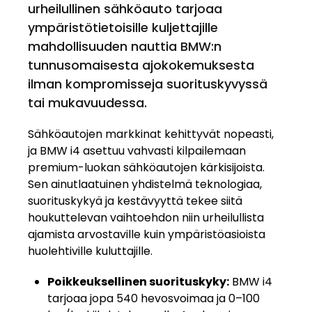
urheilullinen sähköauto tarjoaa
ympäristötietoisille kuljettajille
mahdollisuuden nauttia BMW:n
tunnusomaisesta ajokokemuksesta
ilman kompromisseja suorituskyvyssä
tai mukavuudessa.
Sähköautojen markkinat kehittyvät nopeasti,
ja BMW i4 asettuu vahvasti kilpailemaan
premium-luokan sähköautojen kärkisijoista.
Sen ainutlaatuinen yhdistelmä teknologiaa,
suorituskykyä ja kestävyyttä tekee siitä
houkuttelevan vaihtoehdon niin urheilullista
ajamista arvostaville kuin ympäristöasioista
huolehtiville kuluttajille.
Poikkeuksellinen suorituskyky:
BMW i4
tarjoaa jopa 540 hevosvoimaa ja 0–100