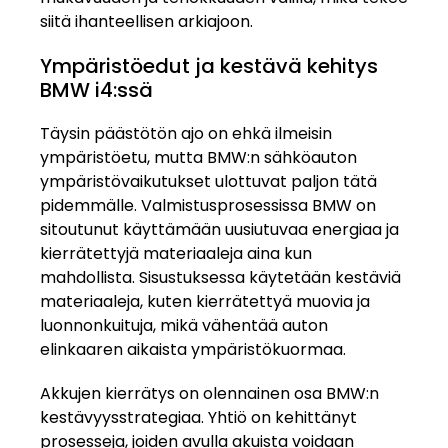
siitä ihanteellisen arkiajoon.
Ympäristöedut ja kestävä kehitys
BMW i4:ssä
Täysin päästötön ajo on ehkä ilmeisin
ympäristöetu, mutta BMW:n sähköauton
ympäristövaikutukset ulottuvat paljon tätä
pidemmälle. Valmistusprosessissa BMW on
sitoutunut käyttämään uusiutuvaa energiaa ja
kierrätettyjä materiaaleja aina kun
mahdollista. Sisustuksessa käytetään kestäviä
materiaaleja, kuten kierrätettyä muovia ja
luonnonkuituja, mikä vähentää auton
elinkaaren aikaista ympäristökuormaa.
Akkujen kierrätys on olennainen osa BMW:n
kestävyysstrategiaa. Yhtiö on kehittänyt
prosesseja, joiden avulla akuista voidaan