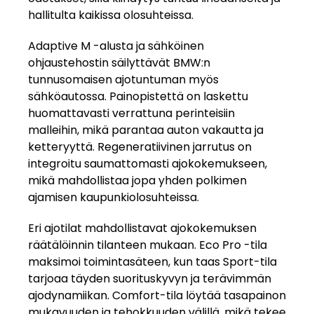
hallitulta kaikissa olosuhteissa.
Adaptive M -alusta ja sähköinen
ohjaustehostin säilyttävät BMW:n
tunnusomaisen ajotuntuman myös
sähköautossa. Painopistettä on laskettu
huomattavasti verrattuna perinteisiin
malleihin, mikä parantaa auton vakautta ja
ketteryyttä. Regeneratiivinen jarrutus on
integroitu saumattomasti ajokokemukseen,
mikä mahdollistaa jopa yhden polkimen
ajamisen kaupunkiolosuhteissa.
Eri ajotilat mahdollistavat ajokokemuksen
räätälöinnin tilanteen mukaan. Eco Pro -tila
maksimoi toimintasäteen, kun taas Sport-tila
tarjoaa täyden suorituskyvyn ja terävimmän
ajodynamiikan. Comfort-tila löytää tasapainon
mukavuuden ja tehokkuuden välillä, mikä tekee