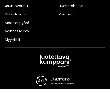
Asuntovaunu
Huoltorahoitus
Retkeilyauto
Varaosat
Moottoripyörä
Vaihdossa käy
Myyntitili