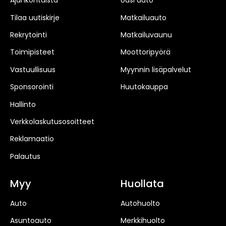
Ajankohtaista
Uusi auto
Tilaa uutiskirje
Matkailuauto
Rekrytointi
Matkailuvaunu
Toimipisteet
Moottoripyörä
Vastuullisuus
Myynnin lisäpalvelut
Sponsorointi
Huutokauppa
Hallinto
Verkkolaskutusosoitteet
Reklamaatio
Palautus
Myy
Huollata
Auto
Autohuolto
Asuntoauto
Merkkihuolto