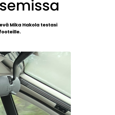
isemissa
evä Mika Hakola testasi
ooteille.