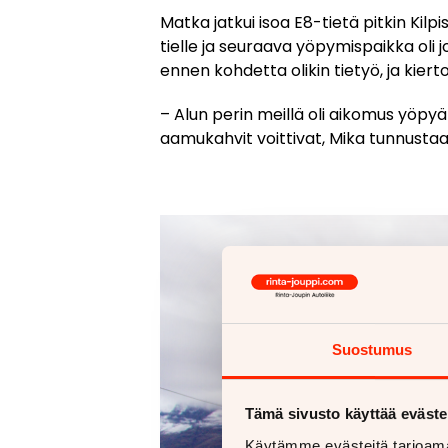
Matka jatkui isoa E8-tietä pitkin Kil
tielle ja seuraava yöpymispaikka oli j
ennen kohdetta olikin tietyö, ja kierto
– Alun perin meillä oli aikomus yö
aamukahvit voittivat, Mika tunnustaa
Suostumus
Tämä sivusto käyttää eväste
Käytämme evästeitä tarjoama