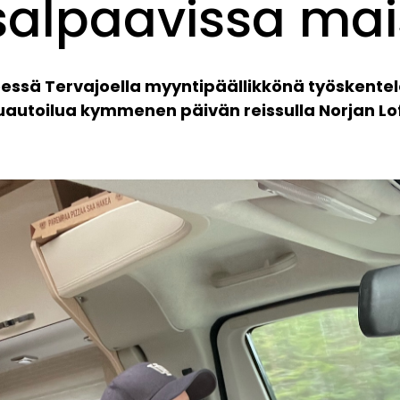
alpaavissa ma
eessä Tervajoella myyntipäällikkönä työskentel
autoilua kymmenen päivän reissulla Norjan Lof