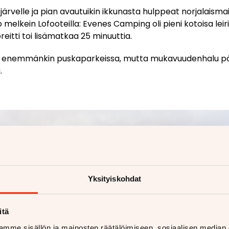
pisjärvelle ja pian avautuikin ikkunasta hulppeat norjalais
o melkein Lofooteilla: Evenes Camping oli pieni kotoisa leir
reitti toi lisämatkaa 25 minuuttia.
pyä enemmänkin puskaparkeissa, mutta mukavuudenhalu pä
.
Yksityiskohdat
itä
mme sisällön ja mainosten räätälöimiseen, sosiaalisen median