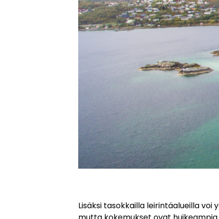
Lisäksi tasokkailla leirintäalueilla v
mutta kokemukset ovat huikeampia. 