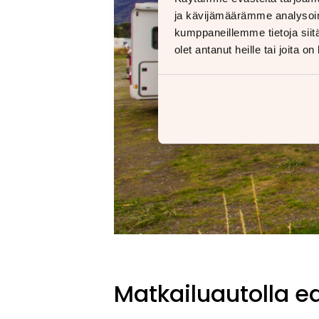
ja kävijämäärämme analysoim
kumppaneillemme tietoja siitä
olet antanut heille tai joita o
Matkailuautolla e