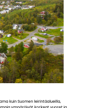
sama kuin Suomen leirintäalueilla,
mpia ympäröivät korkeat vuoret ja