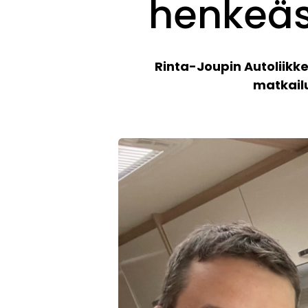
henkeäs
Rinta-Joupin Autoliikk
matkailu