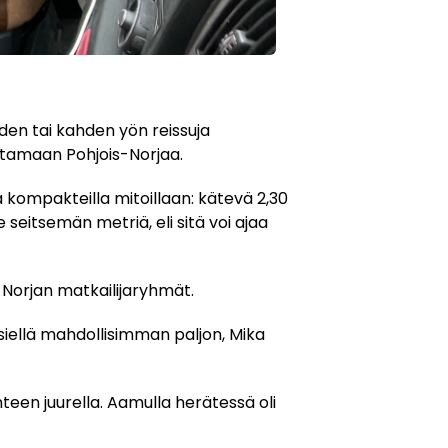
en tai kahden yön reissuja
ittamaan Pohjois-Norjaa.
a kompakteilla mitoillaan: kätevä 2,30
e seitsemän metriä, eli sitä voi ajaa
-Norjan matkailijaryhmät.
siellä mahdollisimman paljon, Mika
teen juurella. Aamulla herätessä oli