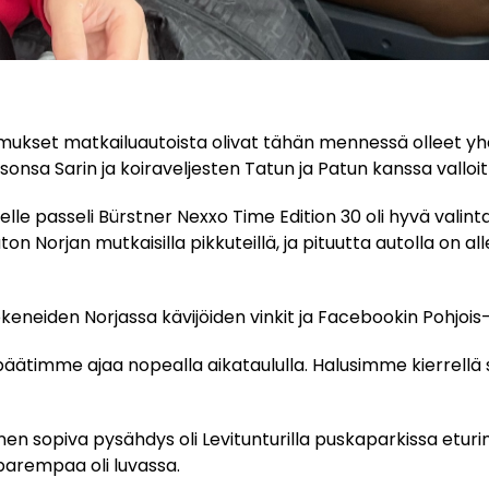
ukset matkailuautoista olivat tähän mennessä olleet yhd
sonsa Sarin ja koiraveljesten Tatun ja Patun kanssa vallo
elle passeli Bürstner Nexxo Time Edition 30 oli hyvä valint
n Norjan mutkaisilla pikkuteillä, ja pituutta autolla on all
keneiden Norjassa kävijöiden vinkit ja Facebookin Pohjois
äätimme ajaa nopealla aikataululla. Halusimme kierrellä 
en sopiva pysähdys oli Levitunturilla puskaparkissa eturin
parempaa oli luvassa.