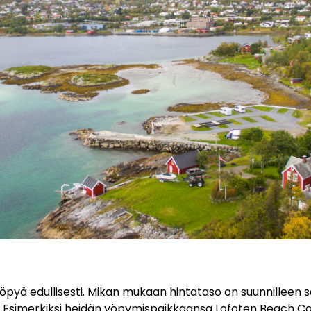
oi yöpyä edullisesti. Mikan mukaan hintataso on suunnilleen 
Esimerkiksi heidän yöpymispaikkaansa Lofoten Beach Ca