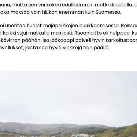
aana, mutta sen voi kokea edullisemmin matkailuautolla. Lo
sa ruoka maksaa vain hiukan enemmän kuin Suomessa.
 voi unohtaa huolet majapaikkojen buukkaamisesta. Reis
kaikki sujui matkalla mainiosti: Ruoanlaitto oli helppoa, ku
ähkövirran päähän. Iso jääkaappi palveli hyvin tarkoitusta
llukset, joista saa hyviä vinkkejä tien päällä.