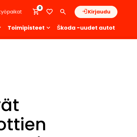
0
työpaikat
Kirjaudu
Toimipisteet
Škoda -uudet autot
vät
ottien