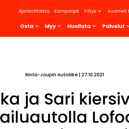
dary
Ajankohtaista
Kampanjat
Avoimet 
Yritys
ikko
Osta
Myy
Huollata
Palvelut
Rinta-Joupin Autoliike |
27.10.2021
ka ja Sari kiersi
iluautolla Lofo