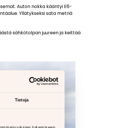
maisemat. Auton nokka kääntyi E6-
intäalue. Yllätykseksi sata metriä
ästä sähkötolpan juureen ja keittää
Tietoja
 ominaisuuksien tukemiseen