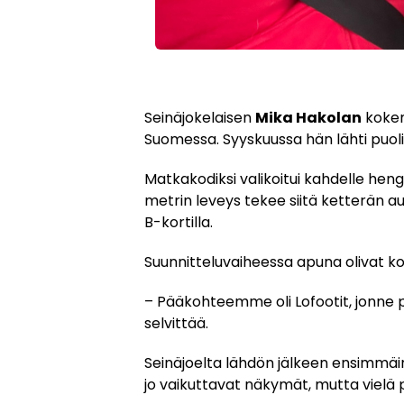
Seinäjokelaisen
Mika Hakolan
kokem
Suomessa. Syyskuussa hän lähti puoli
Matkakodiksi valikoitui kahdelle heng
metrin leveys tekee siitä ketterän auto
B-kortilla.
Suunnitteluvaiheessa apuna olivat ko
– Pääkohteemme oli Lofootit, jonne p
selvittää.
Seinäjoelta lähdön jälkeen ensimmäin
jo vaikuttavat näkymät, mutta vielä 