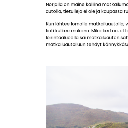
Norjalla on maine kalliina matkailum
autolla, tietulleja ei ole ja kaupas
Kun lähtee lomalle matkailuautolla,
koti kulkee mukana. Mika kertoo, että 
leirintäalueella sai matkailuauton s
matkailuautoiluun tehdyt kännykkäsove