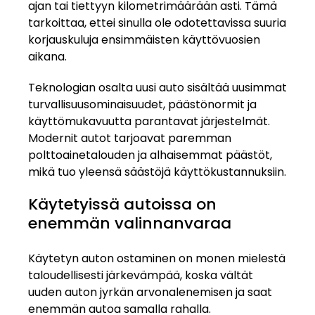
ajan tai tiettyyn kilometrimäärään asti. Tämä
tarkoittaa, ettei sinulla ole odotettavissa suuria
korjauskuluja ensimmäisten käyttövuosien
aikana.
Teknologian osalta uusi auto sisältää uusimmat
turvallisuusominaisuudet, päästönormit ja
käyttömukavuutta parantavat järjestelmät.
Modernit autot tarjoavat paremman
polttoainetalouden ja alhaisemmat päästöt,
mikä tuo yleensä säästöjä käyttökustannuksiin.
Käytetyissä autoissa on
enemmän valinnanvaraa
Käytetyn auton ostaminen on monen mielestä
taloudellisesti järkevämpää, koska vältät
uuden auton jyrkän arvonalenemisen ja saat
enemmän autoa samalla rahalla.