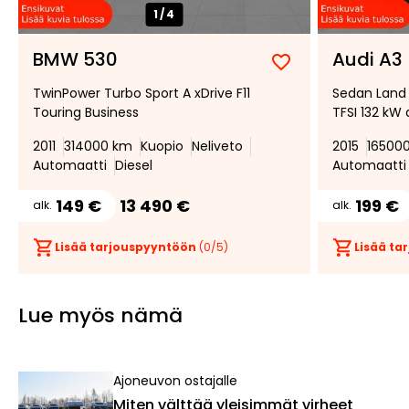
1/
4
BMW 530
Audi A3
Lisää
Poista
TwinPower Turbo Sport A xDrive F11
Sedan Land o
suosikiksi
suosikeista
Touring Business
TFSI 132 kW 
2011
314000 km
Kuopio
Neliveto
2015
16500
Automaatti
Diesel
Automaatti
149 €
13 490 €
199 €
alk.
alk.
Lisää tarjouspyyntöön
(
0
/5)
Lisää t
Lue myös nämä
Ajoneuvon ostajalle
Miten välttää yleisimmät virheet