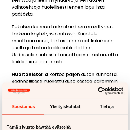
selvittää jälleenmyyntiarvo ja verrata eri
vaihtoehtoja huolellisesti ennen lopullista
päätöstä.
Teknisen kunnon tarkastaminen on erityisen
tärkeää käytetyssä autossa. Kuuntele
moottorin ääniä, tarkasta renkaat kulumisen
osalta ja testaa kaikki sähkölaitteet.
Uudessakin autossa kannattaa varmistaa, että
kaikki toimii odotetusti.
Huoltohistoria
kertoo paljon auton kunnosta.
Säännöllisesti huollettu auto kestää paremmin
ja säilyttää arvonsa. Kysy aina huoltokirja
nähtäväksi ja varmista, että huollot on tehty
valtuutetussa huollossa.
Suostumus
Yksityiskohdat
Tietoja
Katsastustodistus
paljastaa mahdolliset
turvallisuuspuutteet. Äskettäin katsastettu
Tämä sivusto käyttää evästeitä
auto on hyvä merkki, mutta tarkasta silti