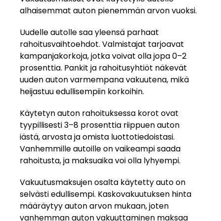
alhaisemmat auton pienemmän arvon vuoksi.
Uudelle autolle saa yleensä parhaat
rahoitusvaihtoehdot. Valmistajat tarjoavat
kampanjakorkoja, jotka voivat olla jopa 0–2
prosenttia. Pankit ja rahoitusyhtiöt näkevät
uuden auton varmempana vakuutena, mikä
heijastuu edullisempiin korkoihin.
Käytetyn auton rahoituksessa korot ovat
tyypillisesti 3–8 prosenttia riippuen auton
iästä, arvosta ja omista luottotiedoistasi.
Vanhemmille autoille on vaikeampi saada
rahoitusta, ja maksuaika voi olla lyhyempi.
Vakuutusmaksujen osalta käytetty auto on
selvästi edullisempi. Kaskovakuutuksen hinta
määräytyy auton arvon mukaan, joten
vanhemman auton vakuuttaminen maksaa