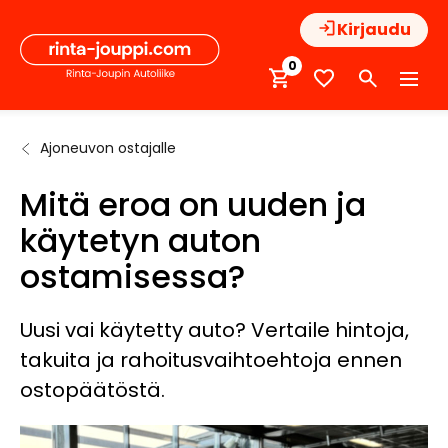
Hyppää
Kirjaudu
sisältöön
0
Ajoneuvon ostajalle
Etusivu
Autoilijan
Mitä eroa on
tietopankki
uuden ja
Mitä eroa on uuden ja
käytetyn
auton
käytetyn auton
ostamisessa?
ostamisessa?
Uusi vai käytetty auto? Vertaile hintoja,
takuita ja rahoitusvaihtoehtoja ennen
ostopäätöstä.