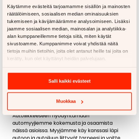
mahdolliset huomautukset. Meiltä ostettu auto
Käytämme evästeitä tarjoamamme sisällön ja mainosten
on aina todennäköisesti juuri katsastettu, tai
räätälöimiseen, sosiaalisen median ominaisuuksien
seuraavaan katsastukseen on vielä runsaasti
tukemiseen ja kävijämäärämme analysoimiseen. Lisäksi
aikaa. Uusi auto tulee katsastaa kolmen
jaamme sosiaalisen median, mainosalan ja analytiikka-
vuoden kuluttua rekisteröinnistä.
alan kumppaneillemme tietoja siitä, miten käytät
sivustoamme. Kumppanimme voivat yhdistää näitä
Jälleenmyyntiarvon selvittäminen
auttaa
tietoja muihin tietoihin, joita olet antanut heille tai joita on
tekemään järkevän päätöksen. Jotkut
kerätty, kun olet käyttänyt heidän palvelujaan.
automerkit ja mallit säilyttävät arvonsa
paremmin kuin toiset. Tämä vaikuttaa auton
kokonaiskustannuksiin omistusaikana.
Salli kaikki evästeet
Voit valmistautua autokauppaan miettimällä
etukäteen budjettisi, tarpeesi ja kysymykset
Muokkaa
myyjälle. Voit myös tulla meille Rinta-Joupin
Autoliikkeeseen hyödyntämään
automyyjiemme kokemusta ja osaamista
näissä asioissa. Myyjämme käy kanssasi läpi
autoon ja autoiluun liittyvät tarpeesi ja voitte