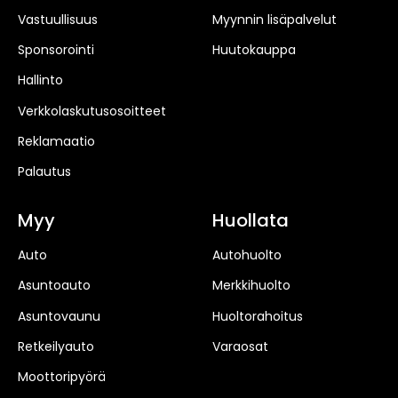
Vastuullisuus
Myynnin lisäpalvelut
Sponsorointi
Huutokauppa
Hallinto
Verkkolaskutusosoitteet
Reklamaatio
Palautus
Myy
Huollata
Auto
Autohuolto
Asuntoauto
Merkkihuolto
Asuntovaunu
Huoltorahoitus
Retkeilyauto
Varaosat
Moottoripyörä