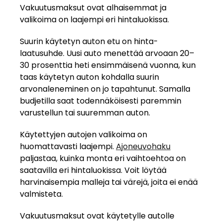
Vakuutusmaksut ovat alhaisemmat ja
valikoima on laajempi eri hintaluokissa.
Suurin käytetyn auton etu on hinta-
laatusuhde. Uusi auto menettää arvoaan 20–
30 prosenttia heti ensimmäisenä vuonna, kun
taas käytetyn auton kohdalla suurin
arvonaleneminen on jo tapahtunut. Samalla
budjetilla saat todennäköisesti paremmin
varustellun tai suuremman auton.
Käytettyjen autojen valikoima on
huomattavasti laajempi.
Ajoneuvohaku
paljastaa, kuinka monta eri vaihtoehtoa on
saatavilla eri hintaluokissa. Voit löytää
harvinaisempia malleja tai värejä, joita ei enää
valmisteta.
Vakuutusmaksut ovat käytetylle autolle