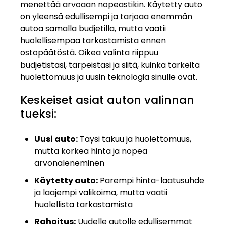
menettää arvoaan nopeastikin. Käytetty auto
on yleensä edullisempi ja tarjoaa enemmän
autoa samalla budjetilla, mutta vaatii
huolellisempaa tarkastamista ennen
ostopäätöstä. Oikea valinta riippuu
budjetistasi, tarpeistasi ja siitä, kuinka tärkeitä
huolettomuus ja uusin teknologia sinulle ovat.
Keskeiset asiat auton valinnan
tueksi:
Uusi auto:
Täysi takuu ja huolettomuus,
mutta korkea hinta ja nopea
arvonaleneminen
Käytetty auto:
Parempi hinta-laatusuhde
ja laajempi valikoima, mutta vaatii
huolellista tarkastamista
Rahoitus:
Uudelle autolle edullisemmat