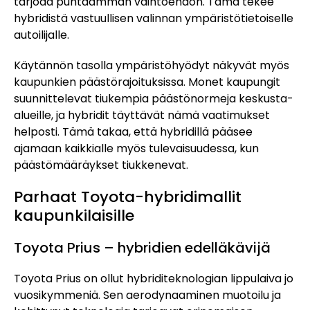
tarjoaa puhtaamman vaihtoehdon. Tämä tekee
hybridistä vastuullisen valinnan ympäristötietoiselle
autoilijalle.
Käytännön tasolla ympäristöhyödyt näkyvät myös
kaupunkien päästörajoituksissa. Monet kaupungit
suunnittelevat tiukempia päästönormeja keskusta-
alueille, ja hybridit täyttävät nämä vaatimukset
helposti. Tämä takaa, että hybridillä pääsee
ajamaan kaikkialle myös tulevaisuudessa, kun
päästömääräykset tiukkenevat.
Parhaat Toyota-hybridimallit
kaupunkilaisille
Toyota Prius – hybridien edelläkävijä
Toyota Prius on ollut hybriditeknologian lippulaiva jo
vuosikymmeniä. Sen aerodynaaminen muotoilu ja