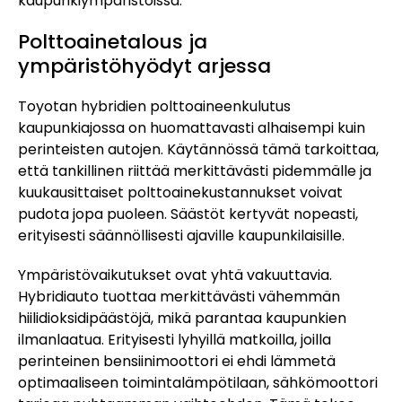
kaupunkiympäristöissä.
Polttoainetalous ja
ympäristöhyödyt arjessa
Toyotan hybridien polttoaineenkulutus
kaupunkiajossa on huomattavasti alhaisempi kuin
perinteisten autojen. Käytännössä tämä tarkoittaa,
että tankillinen riittää merkittävästi pidemmälle ja
kuukausittaiset polttoainekustannukset voivat
pudota jopa puoleen. Säästöt kertyvät nopeasti,
erityisesti säännöllisesti ajaville kaupunkilaisille.
Ympäristövaikutukset ovat yhtä vakuuttavia.
Hybridiauto tuottaa merkittävästi vähemmän
hiilidioksidipäästöjä, mikä parantaa kaupunkien
ilmanlaatua. Erityisesti lyhyillä matkoilla, joilla
perinteinen bensiinimoottori ei ehdi lämmetä
optimaaliseen toimintalämpötilaan, sähkömoottori