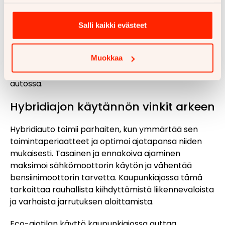
korkeampaan maavaraan ja rohkeaan muotoiluun,
Toyota C-HR tarjoaa houkuttelevan vaihtoehdon.
Salli kaikki evästeet
Sen ainutlaatuinen design erottuu
kaupunkimaisemassa, ja hybridikäyttöinen
Muokkaa
voimanlähde takaa tehokkaan
polttoaineenkulutuksen myös suuremmassa
autossa.
Hybridiajon käytännön vinkit arkeen
Hybridiauto toimii parhaiten, kun ymmärtää sen
toimintaperiaatteet ja optimoi ajotapansa niiden
mukaisesti. Tasainen ja ennakoiva ajaminen
maksimoi sähkömoottorin käytön ja vähentää
bensiinimoottorin tarvetta. Kaupunkiajossa tämä
tarkoittaa rauhallista kiihdyttämistä liikennevaloista
ja varhaista jarrutuksen aloittamista.
Eco-ajotilan käyttö kaupunkiajossa auttaa