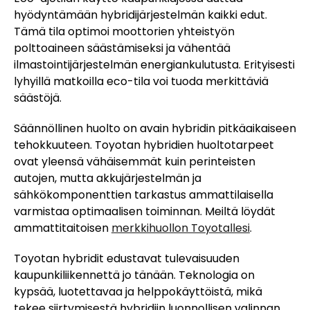
hyödyntämään hybridijärjestelmän kaikki edut.
Tämä tila optimoi moottorien yhteistyön
polttoaineen säästämiseksi ja vähentää
ilmastointijärjestelmän energiankulutusta. Erityisesti
lyhyillä matkoilla eco-tila voi tuoda merkittäviä
säästöjä.
Säännöllinen huolto on avain hybridin pitkäaikaiseen
tehokkuuteen. Toyotan hybridien huoltotarpeet
ovat yleensä vähäisemmät kuin perinteisten
autojen, mutta akkujärjestelmän ja
sähkökomponenttien tarkastus ammattilaisella
varmistaa optimaalisen toiminnan. Meiltä löydät
ammattitaitoisen
merkkihuollon Toyotallesi
.
Toyotan hybridit edustavat tulevaisuuden
kaupunkiliikennettä jo tänään. Teknologia on
kypsää, luotettavaa ja helppokäyttöistä, mikä
tekee siirtymisestä hybridiin luonnollisen valinnan