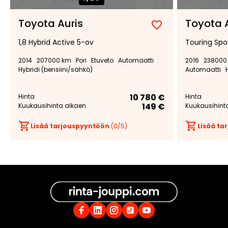
Toyota Auris
Toyota 
Lisää
Poista
1,8 Hybrid Active 5-ov
Touring Spo
suosikiksi
suosikeista
2014
207000 km
Pori
Etuveto
Automaatti
2016
238000
Hybridi (bensiini/sähkö)
Automaatti
10 780 €
Hinta
Hinta
149 €
Kuukausihinta alkaen
Kuukausihint
Lisää tarjouspyyntöön
(
0
/5)
Lisää t