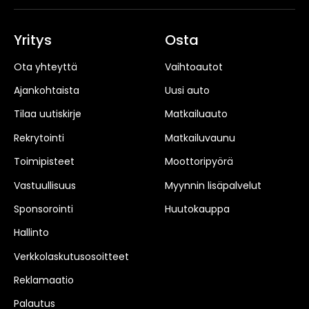
Yritys
Osta
Ota yhteyttä
Vaihtoautot
Ajankohtaista
Uusi auto
Tilaa uutiskirje
Matkailuauto
Rekrytointi
Matkailuvaunu
Toimipisteet
Moottoripyörä
Vastuullisuus
Myynnin lisäpalvelut
Sponsorointi
Huutokauppa
Hallinto
Verkkolaskutusosoitteet
Reklamaatio
Palautus