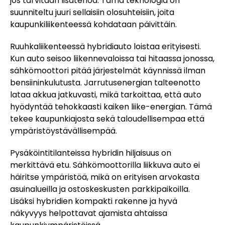
jos tarvitaan lisätehoa. Tämä teknologia on
suunniteltu juuri sellaisiin olosuhteisiin, joita
kaupunkiliikenteessä kohdataan päivittäin.
Ruuhkaliikenteessä hybridiauto loistaa erityisesti.
Kun auto seisoo liikennevaloissa tai hitaassa jonossa,
sähkömoottori pitää järjestelmät käynnissä ilman
bensiininkulutusta. Jarrutusenergian talteenotto
lataa akkua jatkuvasti, mikä tarkoittaa, että auto
hyödyntää tehokkaasti kaiken liike-energian. Tämä
tekee kaupunkiajosta sekä taloudellisempaa että
ympäristöystävällisempää.
Pysäköintitilanteissa hybridin hiljaisuus on
merkittävä etu. Sähkömoottorilla liikkuva auto ei
häiritse ympäristöä, mikä on erityisen arvokasta
asuinalueilla ja ostoskeskusten parkkipaikoilla.
Lisäksi hybridien kompakti rakenne ja hyvä
näkyvyys helpottavat ajamista ahtaissa