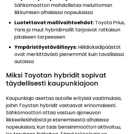
Sähkömoottori mahdollistaa meluttoman
liikkumisen alhaisissa nopeuksissa
Luotettavat mallivaihtoehdot:
Toyota Prius,
Yaris ja muut hybridimallit tarjoavat ratkaisun
jokaiseen tarpeeseen
Ympäristöystävällisyys:
Hiilidioksidipäästöt
ovat merkittävästi pienemmät kuin tavallisissa
autoissa
Miksi Toyotan hybridit sopivat
täydellisesti kaupunkiajoon
Kaupunkiajo asettaa autoille erityisiä vaatimuksia,
joihin Toyotan hybridit vastaavat erinomaisesti.
Sähkömoottori ottaa vastuun ajoneuvon
liikkeellelähdöstä ja etenemisestä alhaisissa
nopeuksissa, kun taas bensiinimoottori aktivoituu,