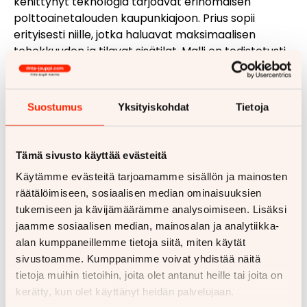
kehittynyt teknologia tarjoavat erinomaisen
polttoainetalouden kaupunkiajoon. Prius sopii
erityisesti niille, jotka haluavat maksimaalisen
tehokkuuden ja tilavat sisätilat. Malli on todistetusti
luotettava valinta tuhansille suomalaisille
autoilijoille.
Suostumus
Yksityiskohdat
Tietoja
Toyota Yaris – kompakti kaupunkiauto
Toyota Yaris Hybrid on täydellinen valinta
Tämä sivusto käyttää evästeitä
kaupunkilaisille, jotka arvostavat ketteryyttä ja
Käytämme evästeitä tarjoamamme sisällön ja mainosten
helppoa pysäköintiä. Pieni koko tekee siitä
räätälöimiseen, sosiaalisen median ominaisuuksien
ihanteellisen ahtaisiin kaupunkiolosuhteisiin, mutta
tukemiseen ja kävijämäärämme analysoimiseen. Lisäksi
sisätilat ovat yllättävän käytännölliset. Yaris tarjoaa
jaamme sosiaalisen median, mainosalan ja analytiikka-
loistavan yhdistelmän taloutta, käytännöllisyyttä ja
alan kumppaneillemme tietoja siitä, miten käytät
ajomukavuutta.
sivustoamme. Kumppanimme voivat yhdistää näitä
Toyota C-HR – tyylikäs crossover
tietoja muihin tietoihin, joita olet antanut heille tai joita on
kerätty, kun olet käyttänyt heidän palvelujaan.
Niille, jotka haluavat yhdistää hybriditeknologian