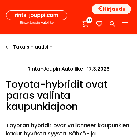
Hyppää
Kirjaudu
sisältöön
0
Takaisin uutisiin
Rinta-Joupin Autoliike |
17.3.2026
Toyota-hybridit ovat
paras valinta
kaupunkiajoon
Toyotan hybridit ovat vallanneet kaupunkien
kadut hyvästä syystä. Sähkö- ja