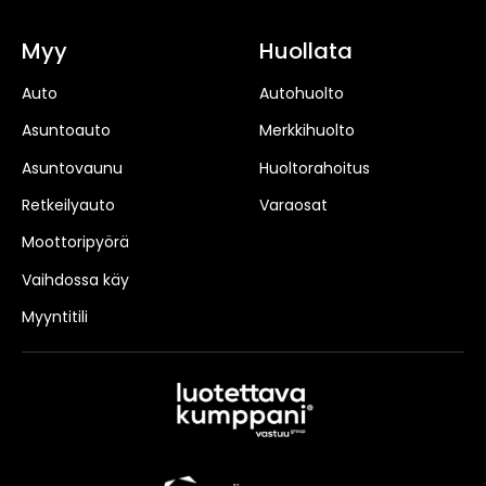
Myy
Huollata
Auto
Autohuolto
Asuntoauto
Merkkihuolto
Asuntovaunu
Huoltorahoitus
Retkeilyauto
Varaosat
Moottoripyörä
Vaihdossa käy
Myyntitili