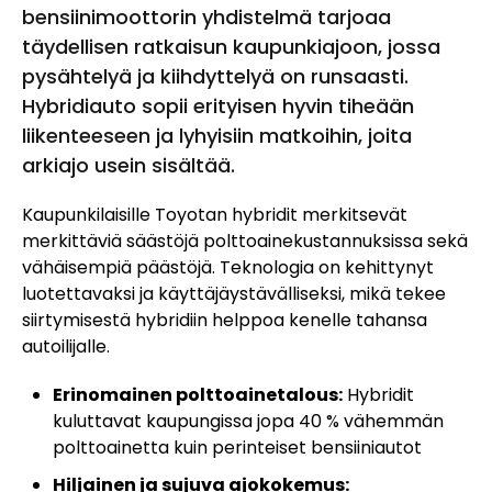
bensiinimoottorin yhdistelmä tarjoaa
täydellisen ratkaisun kaupunkiajoon, jossa
pysähtelyä ja kiihdyttelyä on runsaasti.
Hybridiauto sopii erityisen hyvin tiheään
liikenteeseen ja lyhyisiin matkoihin, joita
arkiajo usein sisältää.
Kaupunkilaisille Toyotan hybridit merkitsevät
merkittäviä säästöjä polttoainekustannuksissa sekä
vähäisempiä päästöjä. Teknologia on kehittynyt
luotettavaksi ja käyttäjäystävälliseksi, mikä tekee
siirtymisestä hybridiin helppoa kenelle tahansa
autoilijalle.
Erinomainen polttoainetalous:
Hybridit
kuluttavat kaupungissa jopa 40 % vähemmän
polttoainetta kuin perinteiset bensiiniautot
Hiljainen ja sujuva ajokokemus: