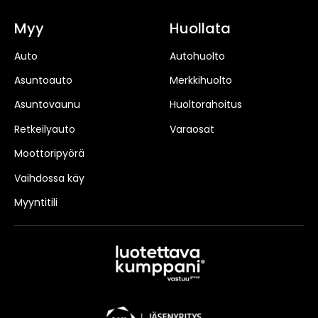
Myy
Huollata
Auto
Autohuolto
Asuntoauto
Merkkihuolto
Asuntovaunu
Huoltorahoitus
Retkeilyauto
Varaosat
Moottoripyörä
Vaihdossa käy
Myyntitili