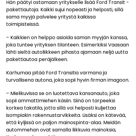
Hän päätyi ostamaan yritykselle lisää Ford Transit -
pakettiautoja. Kaikki sujui nopeasti ja helposti, sillä
sama myyjä palvelee yritystä kaikissa
toimipisteissä.
– Kaikkien on helppo asioida saman myyjän kanssa,
joka tuntee yrityksen tilanteen. Esimerkiksi Vaasaan
lähti sieltä autoliikkeen pihasta ajamaan neljä uutta
pakettiautoa peräjälkeen.
Karhumaa pitää Ford Transitia varmana ja
turvallisena autona, joka sopii hyvin firman imagoon.
– Mielikuvissa se on luotettava kansanauto, joka
sopii ammattimiehen käsiin. Siinä on tarpeeksi
korkea takatila, jotta sillä voi helposti kuljettaa
isompiakin rakennustarvikkeita. Lisäksi on kätevää,
että kyljissä on paljon mainospinta-alaa. Meidän
autommehan ovat samalla liikkuvia mainoksia,