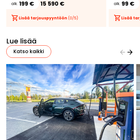
199 €
15 590 €
99 €
alk.
alk.
Lisää tarjouspyyntöön
(
0
/5)
Lisää t
Lue lisää
Katso kaikki