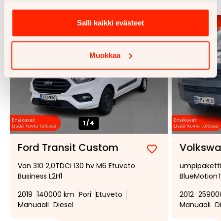
Salli kaikki evästeet
Muokkaa
1/
4
Ford Transit Custom
Volkswa
Lisää
Poista
Van 310 2,0TDCi 130 hv M6 Etuveto
umpipaketti
suosikiksi
suosikeista
Business L2H1
BlueMotion
2019
140000 km
Pori
Etuveto
2012
25900
Manuaali
Diesel
Manuaali
D