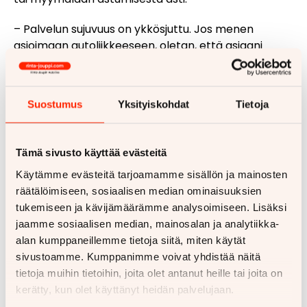
– Palvelun sujuvuus on ykkösjuttu. Jos menen
asioimaan autoliikkeeseen, oletan, että asiaani
aletaan hoitaa nopeasti ja ollaan tilanteen tasalla.
Pidän siitä, että Kokkolan Rinta-Joupin
Autoliikkeessä aina tervehditään ja tiedetään, kuka
Suostumus
Yksityiskohdat
Tietoja
olen ja millä autolla meidän firmassamme ajetaan,
hän selittää.
Tämä sivusto käyttää evästeitä
Hän uskoo kääntyvänsä jälleen Rinta-Joupin
Autoliikkeen puoleen sitten, kun autokaupat ovat
Käytämme evästeitä tarjoamamme sisällön ja mainosten
taas ajankohtaisia.
räätälöimiseen, sosiaalisen median ominaisuuksien
tukemiseen ja kävijämäärämme analysoimiseen. Lisäksi
– Meillä on myös vanhempaa kalustoa käytössä,
jaamme sosiaalisen median, mainosalan ja analytiikka-
joten jossain kohtaa tulee tarve hankkia uutta tilalle.
alan kumppaneillemme tietoja siitä, miten käytät
sivustoamme. Kumppanimme voivat yhdistää näitä
Tutustu pakettiautojen valikoimaan
tietoja muihin tietoihin, joita olet antanut heille tai joita on
kerätty, kun olet käyttänyt heidän palvelujaan.
Katso kaikki