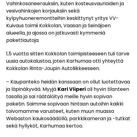
Vahinkosaneerauksiin, kuten kosteusvaurioiden ja
vesivahinkojen korjauksiin sekä
kylpyhuoneremontteihin keskittynyt yritys VV-
Kuivaus toimii Kokkolan, Vaasan ja Seinäjoen
alueella, ja ajossa on jatkuvasti kymmeniä
pakettiautoja.
1,5 vuotta sitten Kokkolan toimipisteeseen tuli tarve
uusia autokalustoa, joten Karhumaa otti yhteyttä
Kokkolan Rinta-Joupin Autoliikkeeseen.
– Kaupanteko heidän kanssaan on ollut luotettavaa
ja läpinäkyvää. Myyjä
Kari Viiperi
oli hyvin tilanteen
tasalla ja sai räätälöityä meille hyvin sopivan
paketin. Saimme sopivaan hintaan autoihin kaikki
toivomamme varusteet, kuten muun muassa
Webaston kaukosäädöllä, parkkikameran ja -tutkat
sekä hyllyköt, Karhumaa kertoo.