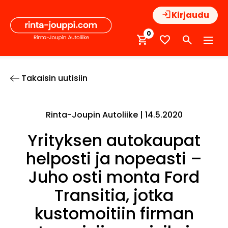
Hyppää
Kirjaudu
sisältöön
0
Takaisin uutisiin
Rinta-Joupin Autoliike |
14.5.2020
Yrityksen autokaupat
helposti ja nopeasti –
Juho osti monta Ford
Transitia, jotka
kustomoitiin firman