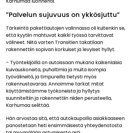
Karhumaa luonnehtii.
”Palvelun sujuvuus on ykkösjuttu”
Tärkeintä pakettiautojen valinnassa oli kuitenkin se,
että kyytiin mahtuvat kaikki työssä tarvittavat
välineet. Niitä varten Transitien takatilaan
rakennettiin sopivan korkuiset ja levyiset hyllyt.
– Työntekijöillä on autoissaan mukana kaikenlaisia
kuivauskoneita, puhaltimia ja muita isompia
työvälineitä, ja timpureilla tietysti myös
rakennustavaraa. Annoimme tarkat mitat
käyttämistämme työkoneista ja hyllytys
suunniteltiin ja rakennettiin niiden perusteella,
Karhumaa selittää.
Hän arvostaa sitä, että autokaupoilla asiakkaaseen
panostetaan heti ensimmäisestä yhteydenotosta
tai myymälään astumisesta asti.