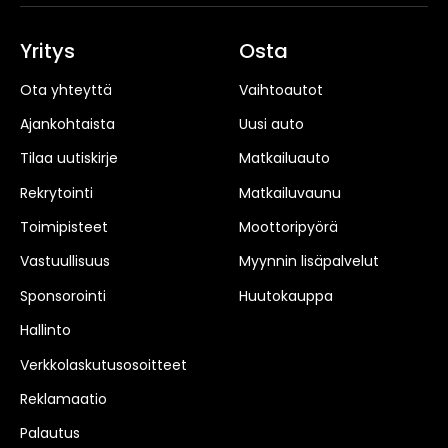
Yritys
Osta
Ota yhteyttä
Vaihtoautot
Ajankohtaista
Uusi auto
Tilaa uutiskirje
Matkailuauto
Rekrytointi
Matkailuvaunu
Toimipisteet
Moottoripyörä
Vastuullisuus
Myynnin lisäpalvelut
Sponsorointi
Huutokauppa
Hallinto
Verkkolaskutusosoitteet
Reklamaatio
Palautus