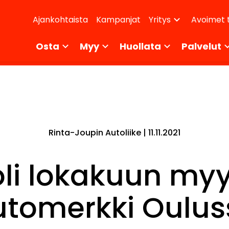
dary
Ajankohtaista
Kampanjat
Avoimet 
Yritys
ikko
Osta
Myy
Huollata
Palvelut
Rinta-Joupin Autoliike |
11.11.2021
oli lokakuun my
utomerkki Oulus