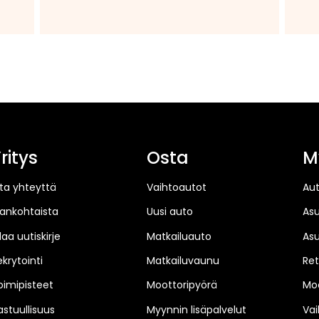
ritys
Osta
M
ta yhteyttä
Vaihtoautot
Au
jankohtaista
Uusi auto
As
laa uutiskirje
Matkailuauto
As
ekrytointi
Matkailuvaunu
Ret
oimipisteet
Moottoripyörä
Moo
astuullisuus
Myynnin lisäpalvelut
Vai