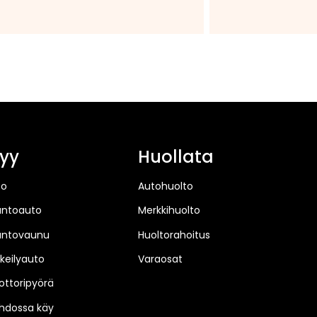
yy
Huollata
to
Autohuolto
untoauto
Merkkihuolto
untovaunu
Huoltorahoitus
keilyauto
Varaosat
ttoripyörä
hdossa käy