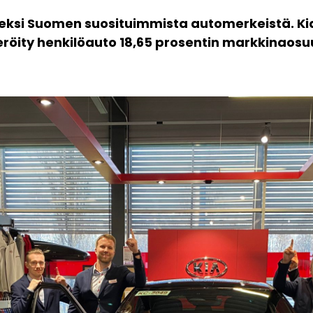
eksi Suomen suosituimmista automerkeistä. Kia
eröity henkilöauto 18,65 prosentin markkinaosu