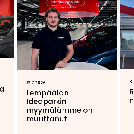
8.
13.7.2026
sa
R
Lempäälän
n
Ideaparkin
myymälämme on
muuttanut