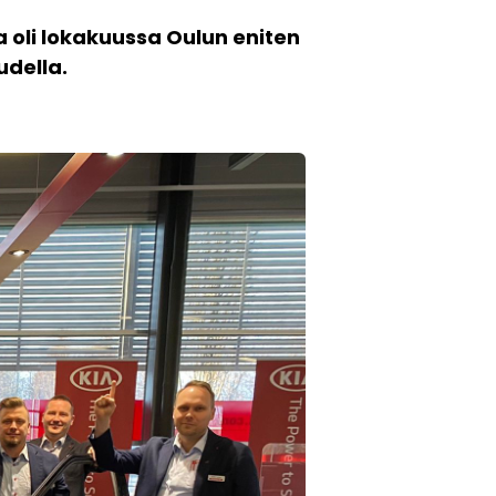
 oli lokakuussa Oulun eniten
udella.