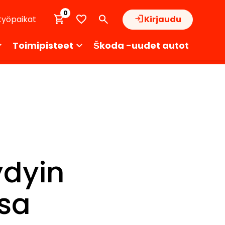
0
työpaikat
Kirjaudu
Toimipisteet
Škoda -uudet autot
ydyin
sa