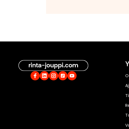
Y
O
A
Ti
R
T
V