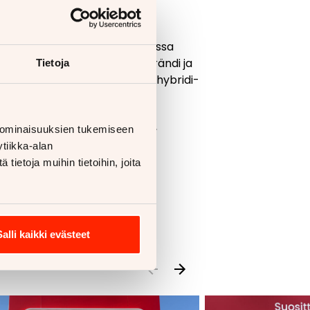
en nousuun. Kia oli koko Suomessa
Uudistunut laaja mallisto, brändi ja
Tietoja
säksi Kian kasvua vauhdittaa hybridi-
un muassa palkittu muotoilu,
 ominaisuuksien tukemiseen
tiikka-alan
ietoja muihin tietoihin, joita
.
Salli kaikki evästeet