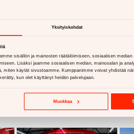
 ”Kia-ilmiöstä”, joka on siivittänyt merkin ennätyksellise
rkki ja vuositasolla Oulun toiseksi suosituin automerkki. 
Yksityiskohdat
levaan henkilökuntaan ovat Kian kasvun peruspilareita. Li
eminen, kuten nyt ensiesittelyssä oleva EV6-sähköauto.
itä
Suomessa arvioidaan Kian maahantuojan mukaan olevan mu
mme sisällön ja mainosten räätälöimiseen, sosiaalisen median
aajin takuu: seitsemän vuotta tai 150000 kilometriä.
iseen. Lisäksi jaamme sosiaalisen median, mainosalan ja analy
, miten käytät sivustoamme. Kumppanimme voivat yhdistää näitä t
ee jatkuvasti parhaansa ollakseen luottamuksenne arvoisia
n kerätty, kun olet käyttänyt heidän palvelujaan.
Muokkaa