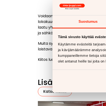
Voidaan puhua valtakunnallisesti jopa
lokakuussa kolmanneksi myydyin autome
Suostumus
laatu yhdistettynä osaavaan ja palve
ja sähköautomalliston jatkuva laajen
Tämä sivusto käyttää eväste
Muita syitä Kian suureen suosioon 
Käytämme evästeitä tarjoama
loistava teknologia ja markkinoiden l
ja kävijämäärämme analysoim
kumppaneillemme tietoja siitä
Kiitos luottamuksesta! Kia-tiimi tek
olet antanut heille tai joita o
Lisää uutisia
Katso kaikki