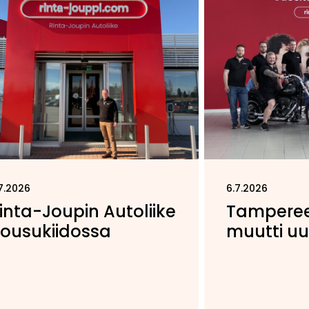
7.2026
6.7.2026
inta-Joupin Autoliike
Tampere
ousukiidossa
muutti uus