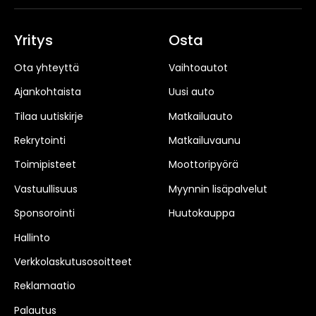
Yritys
Osta
Ota yhteyttä
Vaihtoautot
Ajankohtaista
Uusi auto
Tilaa uutiskirje
Matkailuauto
Rekrytointi
Matkailuvaunu
Toimipisteet
Moottoripyörä
Vastuullisuus
Myynnin lisäpalvelut
Sponsorointi
Huutokauppa
Hallinto
Verkkolaskutusosoitteet
Reklamaatio
Palautus