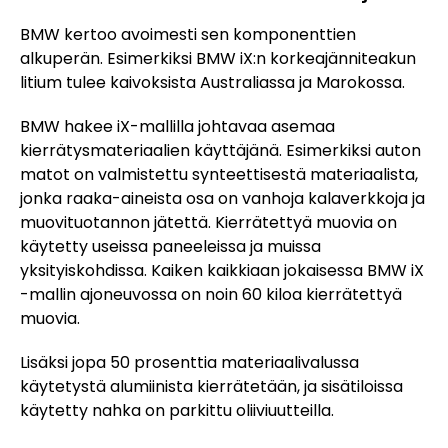
BMW kertoo avoimesti sen komponenttien
alkuperän. Esimerkiksi BMW iX:n korkeajänniteakun
litium tulee kaivoksista Australiassa ja Marokossa.
BMW hakee iX-mallilla johtavaa asemaa
kierrätysmateriaalien käyttäjänä. Esimerkiksi auton
matot on valmistettu synteettisestä materiaalista,
jonka raaka-aineista osa on vanhoja kalaverkkoja ja
muovituotannon jätettä. Kierrätettyä muovia on
käytetty useissa paneeleissa ja muissa
yksityiskohdissa. Kaiken kaikkiaan jokaisessa BMW iX
-mallin ajoneuvossa on noin 60 kiloa kierrätettyä
muovia.
Lisäksi jopa 50 prosenttia materiaalivalussa
käytetystä alumiinista kierrätetään, ja sisätiloissa
käytetty nahka on parkittu oliiviuutteilla.