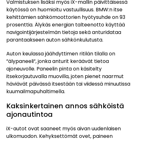
Valmistuksen lisäksi myös iX-mallin päivittäisessä
käytössä on huomioitu vastuullisuus. BMW:n itse
kehittämien sähkömoottorien hyötysuhde on 93
prosenttia. Älykäs energian talteenotto käyttää
navigointijärjestelmän tietoja sekä anturidataa
parantaakseen auton sähkönkulutusta.
Auton keulassa jäähdyttimen ritilän tilalla on
”älypaneeli”, jonka anturit keräävät tietoa
ajoneuvolle. Paneelin pinta on käsitelty
itsekorjautuvalla muovilla, joten pienet naarmut
häviävät päivässä itsestään tai viidessä minuutissa
kuumailmapuhaltimella.
Kaksinkertainen annos sähköistä
ajonautintoa
iX-autot ovat saaneet myös aivan uudenlaisen
ulkomuodon. Kehyksettömät ovet, paineen