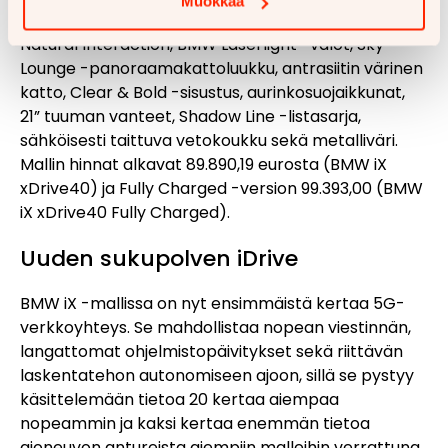
Muokkaa
Professional, BMW Live Cockpit Professional, BMW
Natural Interaction, BMW Laserlight -valot, Sky
Lounge -panoraamakattoluukku, antrasiitin värinen
katto, Clear & Bold -sisustus, aurinkosuojaikkunat,
21” tuuman vanteet, Shadow Line -listasarja,
sähköisesti taittuva vetokoukku sekä metalliväri.
Mallin hinnat alkavat 89.890,19 eurosta (BMW iX
xDrive40) ja Fully Charged -version 99.393,00 (BMW
iX xDrive40 Fully Charged).
Uuden sukupolven iDrive
BMW iX -mallissa on nyt ensimmäistä kertaa 5G-
verkkoyhteys. Se mahdollistaa nopean viestinnän,
langattomat ohjelmistopäivitykset sekä riittävän
laskentatehon autonomiseen ajoon, sillä se pystyy
käsittelemään tietoa 20 kertaa aiempaa
nopeammin ja kaksi kertaa enemmän tietoa
ajoneuvon antureista aiempiin malleihin verrattuna.