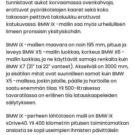
tunnistavat aukot korvaamassa ovenkahvoja,
erottuvat pyöräkotelojen kaaret sekä koko
takaosan peittävä takaluukku erottuvat
katukuvassa. BMW iX -mallin saa myös urheilullisen
ilmeen pronssisin yksityiskohdin.
BMW iX -mallien maavara on noin 195 mm, pituus ja
leveys BMW X5 -mallin luokkaa, korkeus BMW X6 -
mallin luokkaa, ja ne käyttävät samoja renkaita kuin
BMW X7 (21″ tai 22″ vanteet). Akseliväli on 3000 mm,
ja sisätilan mitat ovat suunnilleen samat kuin BMW
X5 -mallissa, joskin jaloille, päälle ja hartioille on
saatu enemmän tilaa. Yli 500-litraisessa
tavaratilassa on erillinen tila latauskaapeleiden
säilytykseen.
BMW iX -perheen lähtötason malli on BMW iX
xDrive40. Yli 400 kilometrin pituisen toimintamatkan
ansiosta se sopii useimpien ihmisten päivittäisiin