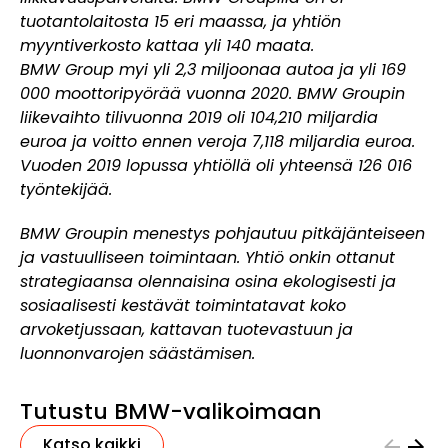
tuotantolaitosta 15 eri maassa, ja yhtiön
myyntiverkosto kattaa yli 140 maata.
BMW Group myi yli 2,3 miljoonaa autoa ja yli 169
000 moottoripyörää vuonna 2020. BMW Groupin
liikevaihto tilivuonna 2019 oli 104,210 miljardia
euroa ja voitto ennen veroja 7,118 miljardia euroa.
Vuoden 2019 lopussa yhtiöllä oli yhteensä 126 016
työntekijää.
BMW Groupin menestys pohjautuu pitkäjänteiseen
ja vastuulliseen toimintaan. Yhtiö onkin ottanut
strategiaansa olennaisina osina ekologisesti ja
sosiaalisesti kestävät toimintatavat koko
arvoketjussaan, kattavan tuotevastuun ja
luonnonvarojen säästämisen.
Tutustu BMW-valikoimaan
Katso kaikki