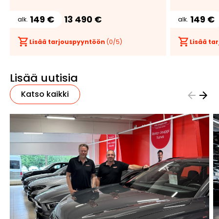
149 €
13 490 €
149 €
alk.
alk.
Lisää tarjouspyyntöön
(
0
/5)
Lisää t
Lisää uutisia
Katso kaikki