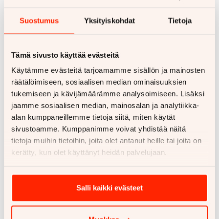
Suurin latausteho: 200 kW
Suostumus
Yksityiskohdat
Tietoja
Latausaika suurimmalla latausteholla, akun
varaus 10–80 %: Alle 40 minuuttia
Tämä sivusto käyttää evästeitä
Toimintamatkan lisäys suurimmalla
latausteholla: 120 km:n toimintamatka 10
Käytämme evästeitä tarjoamamme sisällön ja mainosten
minuutissa
räätälöimiseen, sosiaalisen median ominaisuuksien
tukemiseen ja kävijämäärämme analysoimiseen. Lisäksi
Latausaika, 3-vaiheinen vaihtovirta 11 kW, 0–100
jaamme sosiaalisen median, mainosalan ja analytiikka-
%: Alle 11 tuntia
alan kumppaneillemme tietoja siitä, miten käytät
Yhdistetty teho: Yli 500 hevosvoimaa
sivustoamme. Kumppanimme voivat yhdistää näitä
tietoja muihin tietoihin, joita olet antanut heille tai joita on
Kiihtyvyys 0–100 km/h: Noin 5 sekuntia
kerätty, kun olet käyttänyt heidän palvelujaan.
Huippunopeus: 200 km/h
Suomessa tarjotaan aluksi vakiomallia ja Fully
Salli kaikki evästeet
Charged-versiota. Se sisältää seuraavat varusteet:
Comfort Access, Parking Assistant Plus, 4-alueinen
ilmastointi, Heat Comfort -paketti, Driving Assistant