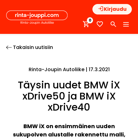
Hyppää
Kirjaudu
sisältöön
0
Takaisin uutisiin
Rinta-Joupin Autoliike |
17.3.2021
Täysin uudet BMW iX
xDrive50 ja BMW iX
xDrive40
BMW iX on ensimmäinen uuden
sukupolven alustalle rakennettu malli,