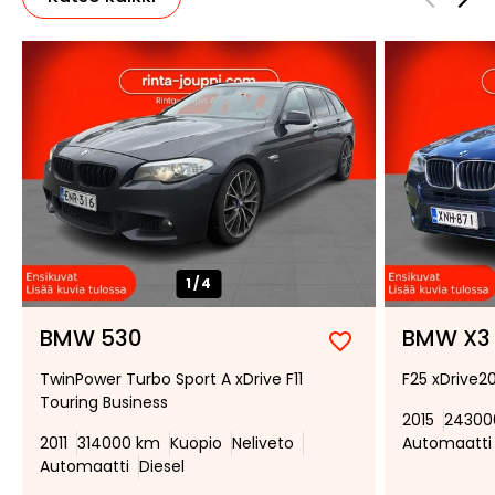
1/
4
BMW 530
BMW X3
Lisää
Poista
TwinPower Turbo Sport A xDrive F11
F25 xDrive2
suosikiksi
suosikeista
Touring Business
2015
24300
2011
314000 km
Kuopio
Neliveto
Automaatti
Automaatti
Diesel