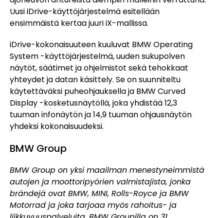
Uusi iDrive-käyttöjärjestelmä esitellään
ensimmäistä kertaa juuri iX-mallissa.
iDrive-kokonaisuuteen kuuluvat BMW Operating
System -käyttöjärjestelmä, uuden sukupolven
näytöt, säätimet ja ohjelmistot sekä tehokkaat
yhteydet ja datan käsittely. Se on suunniteltu
käytettäväksi puheohjauksella ja BMW Curved
Display -kosketusnäytöllä, joka yhdistää 12,3
tuuman infonäytön ja 14,9 tuuman ohjausnäytön
yhdeksi kokonaisuudeksi.
BMW Group
BMW Group on yksi maailman menestyneimmistä
autojen ja moottoripyörien valmistajista, jonka
brändejä ovat BMW, MINI, Rolls-Royce ja BMW
Motorrad ja joka tarjoaa myös rahoitus- ja
liikkuvuuspalveluita. BMW Groupilla on 31