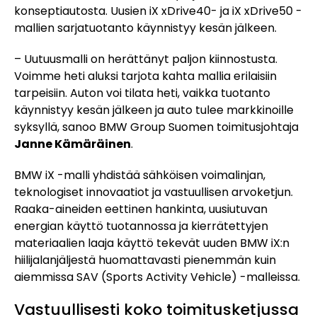
konseptiautosta. Uusien iX xDrive40- ja iX xDrive50 -
mallien sarjatuotanto käynnistyy kesän jälkeen.
– Uutuusmalli on herättänyt paljon kiinnostusta.
Voimme heti aluksi tarjota kahta mallia erilaisiin
tarpeisiin. Auton voi tilata heti, vaikka tuotanto
käynnistyy kesän jälkeen ja auto tulee markkinoille
syksyllä, sanoo BMW Group Suomen toimitusjohtaja
Janne Kämäräinen
.
BMW iX -malli yhdistää sähköisen voimalinjan,
teknologiset innovaatiot ja vastuullisen arvoketjun.
Raaka-aineiden eettinen hankinta, uusiutuvan
energian käyttö tuotannossa ja kierrätettyjen
materiaalien laaja käyttö tekevät uuden BMW iX:n
hiilijalanjäljestä huomattavasti pienemmän kuin
aiemmissa SAV (Sports Activity Vehicle) -malleissa.
Vastuullisesti koko toimitusketjussa