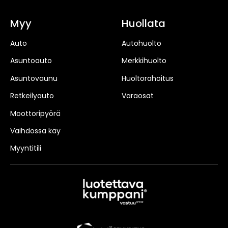
Myy
Huollata
Auto
Autohuolto
Asuntoauto
Merkkihuolto
Asuntovaunu
Huoltorahoitus
Retkeilyauto
Varaosat
Moottoripyörä
Vaihdossa käy
Myyntitili