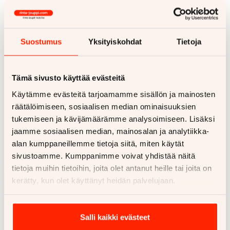
muuttaa nykyisen ajoneuvosi rahaksi? Myynti meille
on helppoa ja vaivatonta. Lunastamme tarvittaessa
loppuvelan ja maksun autosta suoritamme heti.
Suostumus
Yksityiskohdat
Tietoja
Tervetuloa kahville ja tutustumaan uuteen
Raision myymäläämme!
Tämä sivusto käyttää evästeitä
Uusi myymälä sijaitsee aivan Raision Ikean vieressä
Käytämme evästeitä tarjoamamme sisällön ja mainosten
osoitteessa Kuninkojankaari 3. Raision liike on
räätälöimiseen, sosiaalisen median ominaisuuksien
avoinna muiden toimipisteiden tavoin arkisin klo 10-
tukemiseen ja kävijämäärämme analysoimiseen. Lisäksi
18 ja lauantaisin klo 10-16.
jaamme sosiaalisen median, mainosalan ja analytiikka-
alan kumppaneillemme tietoja siitä, miten käytät
sivustoamme. Kumppanimme voivat yhdistää näitä
RAISION
tietoja muihin tietoihin, joita olet antanut heille tai joita on
YHTEYSTIEDOT
kerätty, kun olet käyttänyt heidän palvelujaan.
Tutustu Raision myymälässä oleviin
ajoneuvoihin
Salli kaikki evästeet