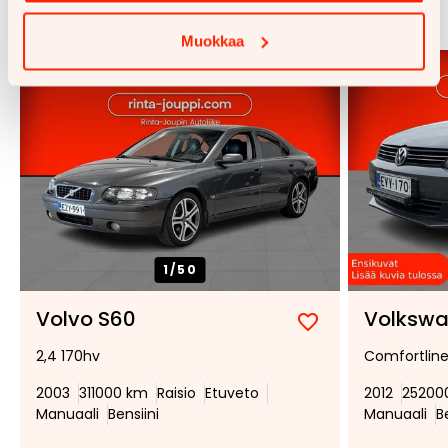
Katso kaikki
Muokkaa
Uusi 24h
1/
50
Volvo S60
Volkswa
Lisää
Poista
2,4 170hv
Comfortline 
suosikiksi
suosikeista
2003
311000 km
Raisio
Etuveto
2012
25200
Manuaali
Bensiini
Manuaali
B