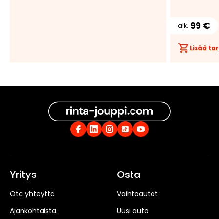
99 €
alk.
Lisää t
Tee
tarjous:
huutokaupat.com
Yritys
Osta
Ota yhteyttä
Vaihtoautot
Ajankohtaista
Uusi auto