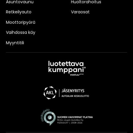
Asuntovaunu
Huoltorahoitus
Retkeilyauto
Varaosat
Moottoripyörä
Vaihdossa käy
Myyntitili