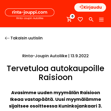
Hyppää
Kirjaudu
sisältöön
0
Takaisin uutisiin
Rinta-Joupin Autoliike |
13.9.2022
Tervetuloa autokaupoille
Raisioon
Avasimme uuden myymälän Raisioon
Ikeaa vastapäätä. Uusi myymälämme
sijaitsee osoitteessa Kuninkojankaari 3.