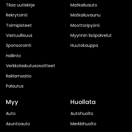
Tilaa uutiskirje
Matkailuauto
Rekrytointi
Matkailuvaunu
Toimipisteet
Moottoripyörä
Vastuullisuus
Myynnin lisäpalvelut
Sponsorointi
Huutokauppa
Hallinto
Verkkolaskutusosoitteet
Reklamaatio
Palautus
Myy
Huollata
Auto
Autohuolto
Asuntoauto
Merkkihuolto