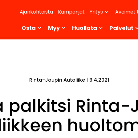
dary
Ajankohtaista
Kampanjat
Avoimet 
Yritys
ikko
Osta
Myy
Huollata
Palvelut
Rinta-Joupin Autoliike |
9.4.2021
 palkitsi Rinta-
liikkeen huoltom