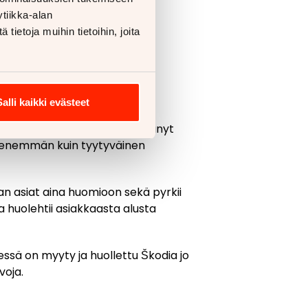
tä
tiikka-alan
ietoja muihin tietoihin, joita
ä sijoitusta liiaksi, sillä
Salli kaikki evästeet
 perustettu toimipiste on yltänyt
enemmän kuin tyytyväinen
aan asiat aina huomioon sekä pyrkii
a huolehtii asiakkaasta alusta
ssä on myyty ja huollettu Škodia jo
voja.