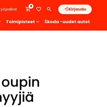
0
työpaikat
Kirjaudu
Toimipisteet
Škoda -uudet autot
Joupin
yyjiä