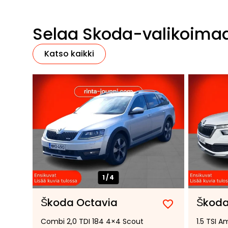
Selaa Skoda-valikoima
Katso kaikki
1/
4
Škoda Octavia
Škoda
Lisää
Poista
Combi 2,0 TDI 184 4×4 Scout
1.5 TSI 
suosikiksi
suosikeista