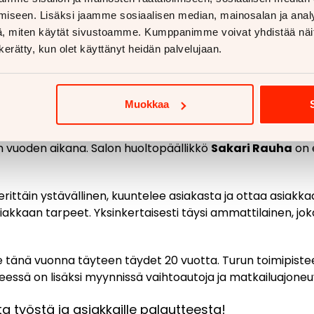
tus työstä lämmittävät miel
iseen. Lisäksi jaamme sosiaalisen median, mainosalan ja analy
, miten käytät sivustoamme. Kumppanimme voivat yhdistää näitä t
n kerätty, kun olet käyttänyt heidän palvelujaan.
ä olen työssäni onnistunut, Kai iloitsee.
ioitu, Mona sanoo. Hän lisää, että ei halua kuitenkaan mietti
Muokkaa
oliikkeen historiassa vielä melko tuore. Marraskuussa 2019
n vuoden aikana. Salon huoltopäällikkö
Sakari Rauha
on 
rittäin ystävällinen, kuuntelee asiakasta ja ottaa asiakk
akkaan tarpeet. Yksinkertaisesti täysi ammattilainen, jok
e tänä vuonna täyteen täydet 20 vuotta. Turun toimipistee
eessä on lisäksi myynnissä vaihtoautoja ja matkailuajoneu
a työstä ja asiakkaille palautteesta!