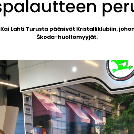
palautteen per
ai Lahti Turusta pääsivät Kristalliklubiin, jo
Škoda-huoltomyyjät.