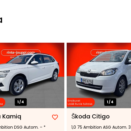
a
1/
4
1/
4
 Kamiq
Škoda Citigo
Lisää
Poista
Ambition DSG Autom. – *
1,0 75 Ambition ASG Autom. 3
suosikiksi
suosikeista