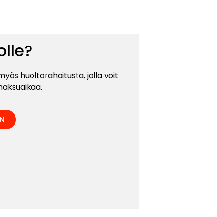
olle?
ös huoltorahoitusta, jolla voit
maksuaikaa.
N