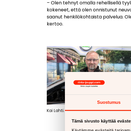
– Olen tehnyt omalla rehellisellä tyy
kokeneet, että olen onnistunut neuvo
saanut henkilökohtaista palvelua. Ol
kertoo.
Suostumus
Kai Lahti.
Tämä sivusto käyttää eväste
Käytämme evästeitä tarjoama