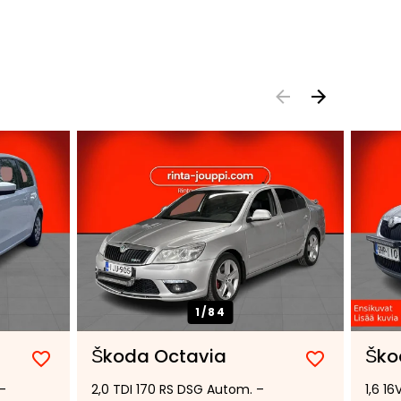
1/
84
Škoda Octavia
Ško
Lisää
Poista
Lisää
Poista
-
2,0 TDI 170 RS DSG Autom. –
1,6 1
suosikiksi
suosikeista
suosikiksi
suosikeist