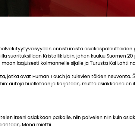
palvelutyytyväisyyden onnistumista asiakaspalautteide
lla suorituksillaan Kristalliklubiin, johon kuuluu Suomen 
aan laajuisesti kolmannelle sijalle ja Turusta Kai Lahti nap
tta, jotka ovat Human Touch ja tulevien töiden neuvonta.
ihin: autoja huolletaan ja korjataan, mutta asiakkaana on 
telen itseni asiakkaan paikalle, niin palvelen niin kuin asi
oidetaan, Mona miettii.