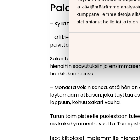
Palaute ja tunnus
ja kävijämäärämme analysoim
kumppaneillemme tietoja siitä
olet antanut heille tai joita o
– Kyllä tunnustus merkitsee. Koen, ett
– Oli kiva, että oma tekeminen oli huom
päivittäinen tekeminen jatkuu.
Salon toimipiste on Rinta-Joupin Aut
hienoihin saavutuksiin jo ensimmäise
henkilökuntaansa.
– Monasta voisin sanoa, että hän on e
löytämään ratkaisun, joka täyttää asi
loppuun, kehuu Sakari Rauha.
Turun toimipisteelle puolestaan tule
siis kaksikymmentä vuotta. Toimipist
Isot kiitokset molemmille hienost