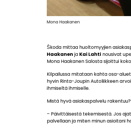
Mona Haakanen
Škoda mittaa huoltomyyjien asiakas
Haakanen
ja
Kai Lahti
nousivat upei
Mona Haakanen Salosta sijoittui koko m
Kilpailussa mitataan kahta osa-alue
hyvin Rinta-Joupin Autoliikkeen arvo
ihmiseltä ihmiselle.
Mistä hyvä asiakaspalvelu rakentuu?
– Päivittäisestä tekemisestä. Jos ajat
palvellaan ja miten minun asioitani h