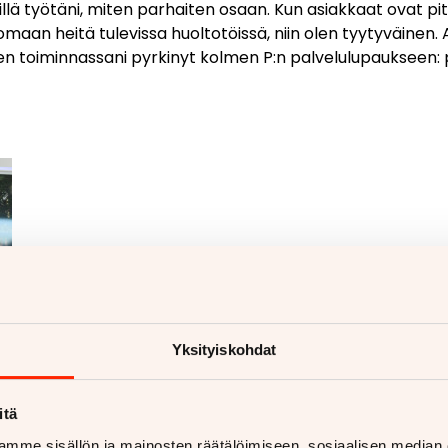
lillä työtäni, miten parhaiten osaan. Kun asiakkaat ovat pi
maan heitä tulevissa huoltotöissä, niin olen tyytyväinen.
en toiminnassani pyrkinyt kolmen P:n palvelulupaukseen: p
Yksityiskohdat
itä
mme sisällön ja mainosten räätälöimiseen, sosiaalisen median