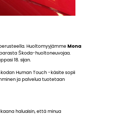
n perusteella. Huoltomyyjämme
Mona
20 parasta Škoda-huoltoneuvojaa.
pasi 18. sijan.
 Škodan Human Touch -käsite sopii
ihminen ja palvelua tuotetaan
akkaana haluaisin, että minua