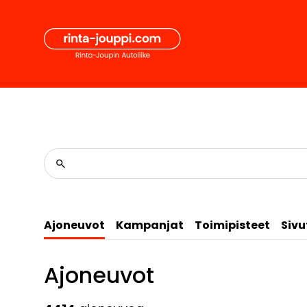
Hyppää
Secon
sisältöön
Pääval
Ajoneuvot
Kampanjat
Toimipisteet
Sivu
Ajoneuvot