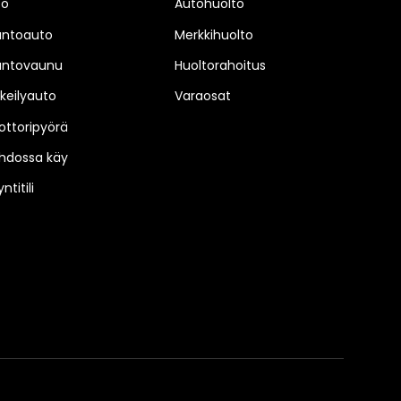
to
Autohuolto
untoauto
Merkkihuolto
untovaunu
Huoltorahoitus
keilyauto
Varaosat
ttoripyörä
hdossa käy
ntitili