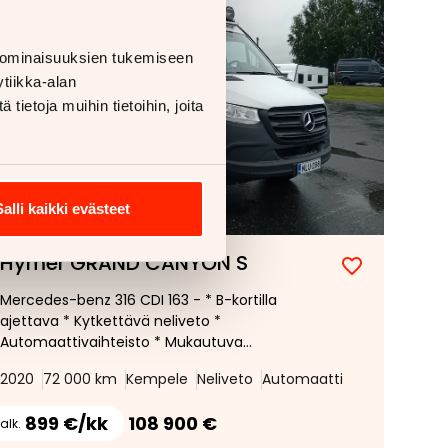
 ominaisuuksien tukemiseen
tiikka-alan
ietoja muihin tietoihin, joita
Salli kaikki evästeet
1/
9
Hymer GRAND CANYON S
Mercedes-benz 316 CDI 163 - * B-kortilla
ajettava * Kytkettävä neliveto *
Automaattivaihteisto * Mukautuva
vakionopeudensäädin * Aurinkopaneeli *
2020
72 000 km
Kempele
Neliveto
Automaatti
899 €/kk
108 900 €
alk.