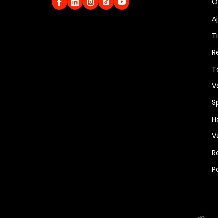
O
A
Ti
R
T
V
S
Ha
V
R
P