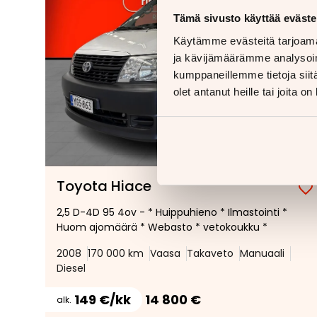
Tämä sivusto käyttää eväste
Käytämme evästeitä tarjoama
ja kävijämäärämme analysoim
kumppaneillemme tietoja siitä
olet antanut heille tai joita o
1/
24
Toyota Hiace
2,5 D-4D 95 4ov - * Huippuhieno * Ilmastointi *
Huom ajomäärä * Webasto * vetokoukku *
2008
170 000 km
Vaasa
Takaveto
Manuaali
Diesel
149 €/kk
14 800 €
alk.