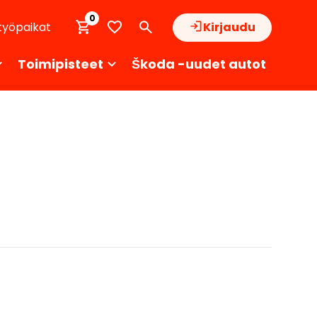
0
työpaikat
Kirjaudu
Toimipisteet
Škoda -uudet autot