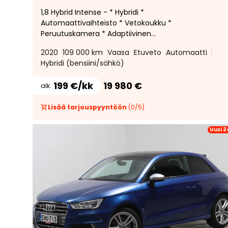
1,8 Hybrid Intense - * Hybridi *
Automaattivaihteisto * Vetokoukku *
Peruutuskamera * Adaptiivinen
vakionopeudensäädin * Hyvin huollettu *
2020
109 000 km
Vaasa
Etuveto
Automaatti
Hybridi (bensiini/sähkö)
199 €/kk
19 980 €
alk.
Lisää tarjouspyyntöön
(
0
/
5
)
Uusi 2