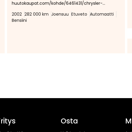
huutokaupat.com/kohde/6461431/chrysler-
sebring-2002
2002
282 000 km
Joensuu
Etuveto
Automaatti
Bensiini
Tee
tarjous:
huutokaupat.com
ritys
Osta
M