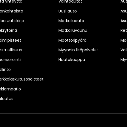
ta yhteyttä
Vaihtoautot
Au
jankohtaista
Uusi auto
As
laa uutiskirje
Matkailuauto
As
ekrytointi
Matkailuvaunu
Ret
oimipisteet
Moottoripyörä
Moo
astuullisuus
Myynnin lisäpalvelut
Vai
ponsorointi
Huutokauppa
Myy
llinto
erkkolaskutusosoitteet
eklamaatio
alautus