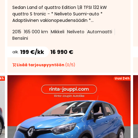
Sedan Land of quattro Edition 1,8 TFSI 132 kW
quattro S tronic - * Neliveto Suomi-auto *
Adaptiivinen vakionopeudensäädin *
Kaistavahti * Urheiluistuimet * Bluetooth *
2015
165 000 km
Mikkeli
Neliveto
Automaatti
Pysäköintitutkat *
Bensiini
199 €/kk
16 990 €
alk.
Lisää tarjouspyyntöön
(
0
/
5
)
4h
Uusi 24h