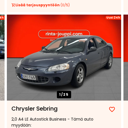
Lisää tarjouspyyntöön
(
0
/
5
)
4h
Uusi 24h
1/
25
Chrysler Sebring
2,0 A4 LE Autostick Business - Tämä auto
myydään: