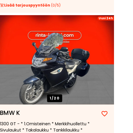
Lisää tarjouspyyntöön
(
0
/
5
)
Uusi 24h
1/
20
BMW K
1300 GT - * 1.Omisteinen * Merkkihuollettu *
Sivulaukut * Takalaukku * Tankkilaukku *