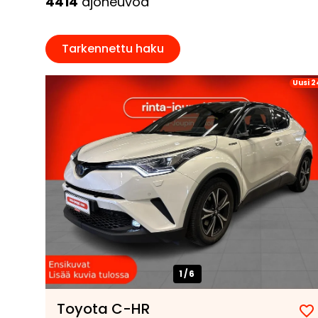
4414
ajoneuvo
a
Tarkennettu haku
Uusi 2
1/
6
Toyota C-HR