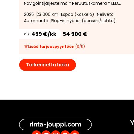
Navigointijärjestelmä * Peruutuskamera * LED-
ajovalot *
2025
23 000 km
Espoo (Koskelo)
Neliveto
Automaatti
Plug-in hybridi (bensiini/sähkö)
499 €/kk
54 900 €
alk.
Lisää tarjouspyyntöön
(
0
/
5
)
Tarkennettu haku
Y