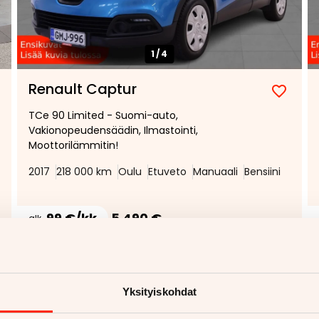
1/
4
Renault Captur
TCe 90 Limited - Suomi-auto,
Vakionopeudensäädin, Ilmastointi,
Moottorilämmitin!
2017
218 000 km
Oulu
Etuveto
Manuaali
Bensiini
99 €/kk
5 490 €
alk.
Lisää tarjouspyyntöön
(
0
/
5
)
4h
Uusi 24h
Yksityiskohdat