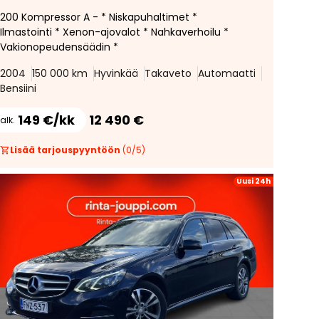
200 Kompressor A - * Niskapuhaltimet *
Ilmastointi * Xenon-ajovalot * Nahkaverhoilu *
Vakionopeudensäädin *
2004
150 000 km
Hyvinkää
Takaveto
Automaatti
Bensiini
149 €/kk
12 490 €
alk.
Lisää tarjouspyyntöön
(
0
/
5
)
Uusi 24h