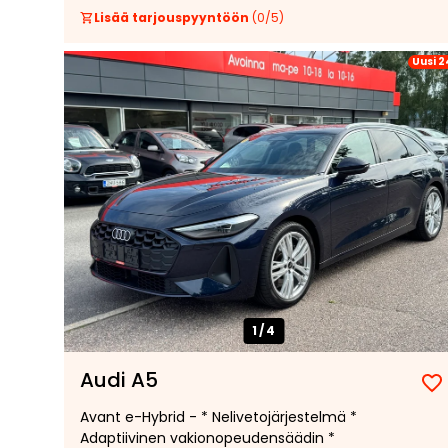
Lisää tarjouspyyntöön
(
0
/
5
)
Uusi 2
1/
4
Audi A5
Avant e-Hybrid - * Nelivetojärjestelmä *
Adaptiivinen vakionopeudensäädin *