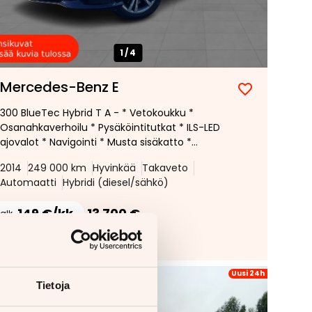
1/
4
Mercedes-Benz E
300 BlueTec Hybrid T A - * Vetokoukku *
Osanahkaverhoilu * Pysäköintitutkat * ILS-LED
ajovalot * Navigointi * Musta sisäkatto *
Bluetooth * Vakionopeudensäädin *
2014
249 000 km
Hyvinkää
Takaveto
Automaatti
Hybridi (diesel/sähkö)
149 €/kk
13 700 €
alk.
Lisää tarjouspyyntöön
(
0
/
5
)
Uusi 24h
Tietoja