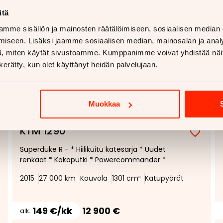
itä
mme sisällön ja mainosten räätälöimiseen, sosiaalisen median
iseen. Lisäksi jaamme sosiaalisen median, mainosalan ja analy
, miten käytät sivustoamme. Kumppanimme voivat yhdistää näitä t
n kerätty, kun olet käyttänyt heidän palvelujaan.
Muokkaa
1/
18
KTM 1290
Superduke R - * Hiilikuitu katesarja * Uudet
renkaat * Kokoputki * Powercommander *
2015
27 000 km
Kouvola
1301 cm³
Katupyörät
149 €/kk
12 900 €
alk.