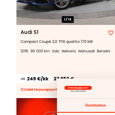
1/
15
Audi S1
Compact Coupé 2,0 TFSI quattro 170 kW
2016
90 000 km
Salo
Neliveto
Manuaali
Bensiini
249 €/kk
27 980 €
alk.
Lisää tarjouspyyntöön
(
0
/
5
)
Uusi 2
Suostumus