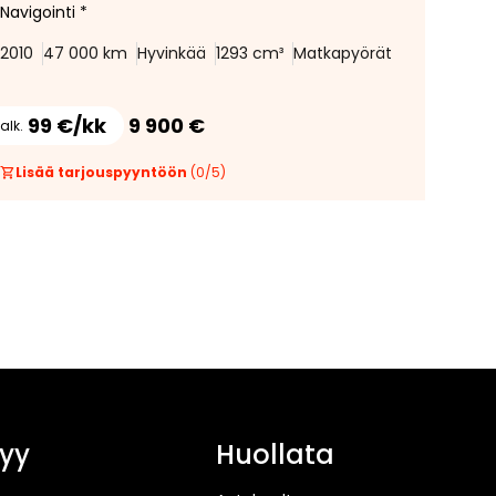
Navigointi *
2010
47 000 km
Hyvinkää
1293 cm³
Matkapyörät
99 €/kk
9 900 €
alk.
Lisää tarjouspyyntöön
(
0
/
5
)
yy
Huollata