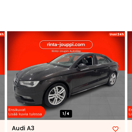
4h
Uusi 24h
1/
4
Audi A3