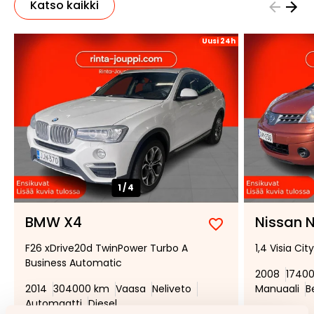
Katso kaikki
Uusi 24h
1/
4
BMW X4
Nissan 
Lisää
Poista
F26 xDrive20d TwinPower Turbo A
1,4 Visia Cit
suosikiksi
suosikeista
Business Automatic
2008
1740
2014
304000 km
Vaasa
Neliveto
Manuaali
B
Automaatti
Diesel