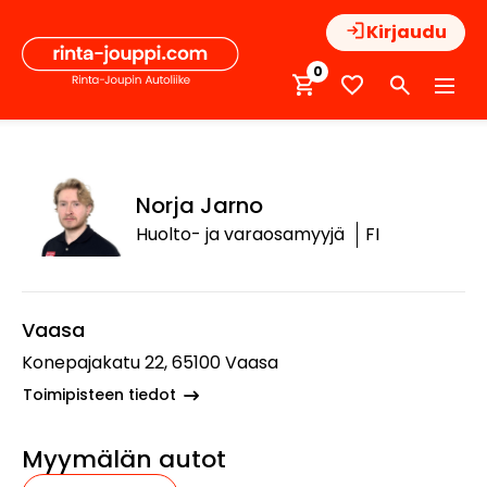
Hyppää
Kirjaudu
sisältöön
0
Norja Jarno
Huolto- ja varaosamyyjä
FI
Vaasa
Konepajakatu 22, 65100 Vaasa
Toimipisteen tiedot
Myymälän autot