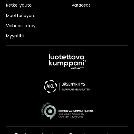
Retkeilyauto
Varaosat
Moottoripyörä
Vaihdossa käy
Myyntitili