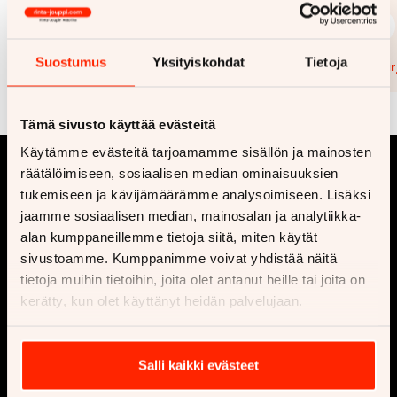
149 €
12 980 €
77 €
alk.
alk.
Suostumus
Yksityiskohdat
Tietoja
Lisää tarjouspyyntöön
(
0
/5)
Lisää t
Tämä sivusto käyttää evästeitä
Käytämme evästeitä tarjoamamme sisällön ja mainosten
räätälöimiseen, sosiaalisen median ominaisuuksien
tukemiseen ja kävijämäärämme analysoimiseen. Lisäksi
jaamme sosiaalisen median, mainosalan ja analytiikka-
alan kumppaneillemme tietoja siitä, miten käytät
sivustoamme. Kumppanimme voivat yhdistää näitä
tietoja muihin tietoihin, joita olet antanut heille tai joita on
Yritys
Osta
kerätty, kun olet käyttänyt heidän palvelujaan.
Ota yhteyttä
Vaihtoautot
Ajankohtaista
Uusi auto
Salli kaikki evästeet
Tilaa uutiskirje
Matkailuauto