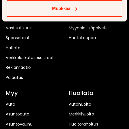
Rekrytointi
Matkailuvaunu
Muokkaa
Toimipisteet
Moottoripyörä
Vastuullisuus
Myynnin lisäpalvelut
Sponsorointi
Huutokauppa
Hallinto
Verkkolaskutusosoitteet
Reklamaatio
Palautus
Myy
Huollata
Auto
Autohuolto
Asuntoauto
Merkkihuolto
Asuntovaunu
Huoltorahoitus