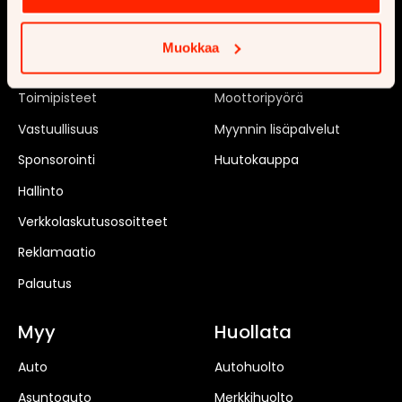
Ajankohtaista
Uusi auto
Tilaa uutiskirje
Matkailuauto
Muokkaa
Rekrytointi
Matkailuvaunu
Toimipisteet
Moottoripyörä
Vastuullisuus
Myynnin lisäpalvelut
Sponsorointi
Huutokauppa
Hallinto
Verkkolaskutusosoitteet
Reklamaatio
Palautus
Myy
Huollata
Auto
Autohuolto
Asuntoauto
Merkkihuolto