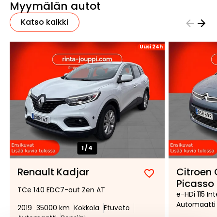
Myymälän autot
Katso kaikki
Uusi 24h
1/
4
Renault Kadjar
Citroen
Lisää
Poista
Picasso
TCe 140 EDC7-aut Zen AT
suosikiksi
suosikeista
e-HDi 115 In
Automaatti
2019
35000 km
Kokkola
Etuveto