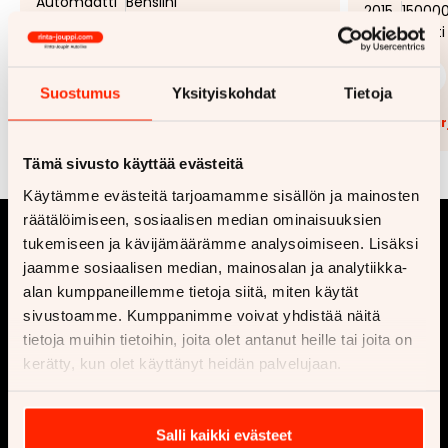
Automaatti
Bensiini
2015
15000
Automaatti
199 €
19 290 €
99 €
alk.
alk.
Suostumus
Yksityiskohdat
Tietoja
Lisää tarjouspyyntöön
(
0
/5)
Lisää t
Tämä sivusto käyttää evästeitä
Käytämme evästeitä tarjoamamme sisällön ja mainosten
räätälöimiseen, sosiaalisen median ominaisuuksien
tukemiseen ja kävijämäärämme analysoimiseen. Lisäksi
jaamme sosiaalisen median, mainosalan ja analytiikka-
alan kumppaneillemme tietoja siitä, miten käytät
sivustoamme. Kumppanimme voivat yhdistää näitä
tietoja muihin tietoihin, joita olet antanut heille tai joita on
kerätty, kun olet käyttänyt heidän palvelujaan.
Yritys
Osta
Ota yhteyttä
Vaihtoautot
Salli kaikki evästeet