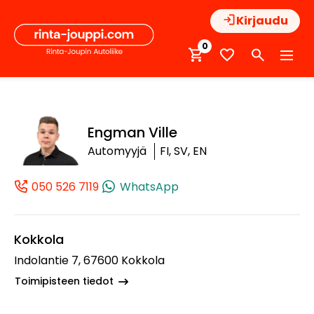
Hyppää
Kirjaudu
sisältöön
0
Engman Ville
Automyyjä
FI, SV, EN
050 526 7119
WhatsApp
(+358505267119, 0505267119, +358 50 5
Kokkola
Indolantie 7, 67600 Kokkola
Toimipisteen tiedot