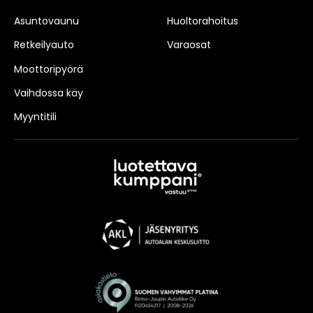
Asuntovaunu
Huoltorahoitus
Retkeilyauto
Varaosat
Moottoripyörä
Vaihdossa käy
Myyntitili