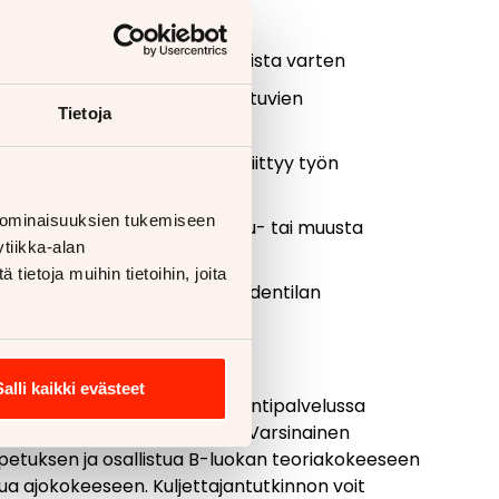
oukkoliikenneyhteyksien
ittelua tai työpaikalla oppimista varten
kemiseen etäisyyden tai puuttuvien
Tietoja
ua varten ja ajokorttitarve liittyy työn
 ominaisuuksien tukemiseen
ä ja tavoitteellisesta urheilu- tai muusta
tiikka-alan
ietoja muihin tietoihin, joita
 tai hänen läheisensä terveydentilan
tilanteesta ja tarpeesta)
Salli kaikki evästeet
taminen. Näet Traficomin asiointipalvelussa
kaalle, kun päätös on tehty. Varsinainen
opetuksen ja osallistua B-luokan teoriakokeeseen
ua ajokokeeseen. Kuljettajantutkinnon voit