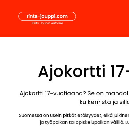
Hyppää
Secon
sisältöön
Pääval
Ajokortti 1
Ajokortti 17-vuotiaana? Se on mahdol
kulkemista ja si
Suomessa on usein pitkät etäisyydet, eikä julkine
ja työpaikan tai opiskelupaikan välillä