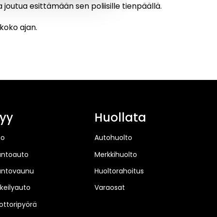
joutua esittämään sen poliisille tienpäällä.
koko ajan.
yy
Huollata
to
Autohuolto
untoauto
Merkkihuolto
untovaunu
Huoltorahoitus
keilyauto
Varaosat
ttoripyörä