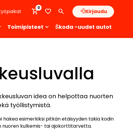
0
työpaikat
Kirjaudu
Toimipisteet
Škoda -uudet autot
kkeusluvalla
ikkeusluvan idea on helpottaa nuorten
ä työllistymistä.
oi hakea esimerkiksi pitkän etäisyyden takia kodin
 nuoren kulkemis- tai ajokorttitarvetta.