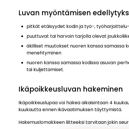
Luvan myöntämisen edellytyksiä
pitkät etäisyydet kodin ja työ-, työharjoittelu-
puuttuvat tai harvoin tarjolla olevat joukkoli
äkilliset muutokset nuoren kanssa samassa ko
menehtyminen
nuoren kanssa samassa kodissa asuvan perhee
tai kuljettamiset.
Ikäpoikkeusluvan hakeminen
Ikäpoikkeuslupaa voi hakea aikaisintaan 4 kuuka
kuukautta ennen ikävaatimuksen täyttymistä.
Hakemuslomakkeen liitteeksi tarvitaan jokin seuraa