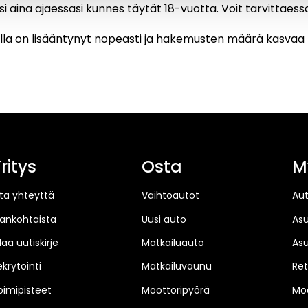
 aina ajaessasi kunnes täytät 18-vuotta. Voit tarvittaessa 
lla on lisääntynyt nopeasti ja hakemusten määrä kasvaa 
ritys
Osta
M
ta yhteyttä
Vaihtoautot
Au
jankohtaista
Uusi auto
As
laa uutiskirje
Matkailuauto
As
ekrytointi
Matkailuvaunu
Ret
oimipisteet
Moottoripyörä
Moo