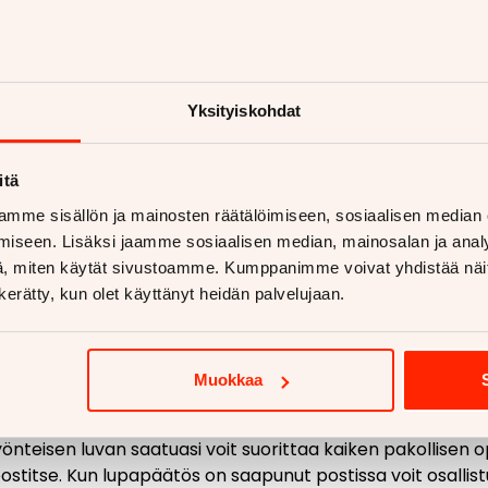
an koulumatkojen kulkemiseen etäisyyden tai puuttuvien j
a
, kun poikkeuslupaa haetaan opintoihin kuuluvaa työharjo
arjoittelusta, kun poikkeuslupaa haetaan työmatkojen kul
Yksityiskohdat
, kun poikkeuslupaa haetaan työssäkäyntiä tai työharjoittel
itä
mme sisällön ja mainosten räätälöimiseen, sosiaalisen median
,
opiston tai muun vastaavan antama todistus säännöllisest
iseen. Lisäksi jaamme sosiaalisen median, mainosalan ja analy
, miten käytät sivustoamme. Kumppanimme voivat yhdistää näitä t
 ammattihenkilön laatima todistus, josta ilmenee hakijan
n kerätty, kun olet käyttänyt heidän palvelujaan.
ämättömien asioiden hoitamiseen
eesta (esimerkiksi vanhemman vapaamuotoinen selvitys 
Muokkaa
isesti täytetty hakemus ja tarvittavien liitteiden toimit
etty. Lupahakemus maksaa 100 € ja lasku lähetetään asiak
önteisen luvan saatuasi voit suorittaa kaiken pakollisen 
stitse. Kun lupapäätös on saapunut postissa voit osallist