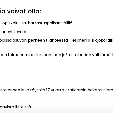
 voivat olla:
, opiskelu- tai harrastuspaikan välillä
ikenneyhteydet
dissa asuvan perheen tilanteessa – esimerkiksi ajokorti
n toimeentulon turvaaminen ja/tai talouden välttämättö
utta ennen kuin täyttää 17 vuotta
Traficomin hakemuslom
vista liitteistä: