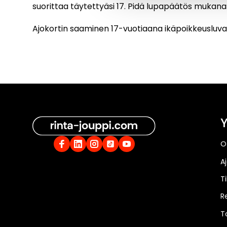
suorittaa täytettyäsi 17. Pidä lupapäätös mukanasi
Ajokortin saaminen 17-vuotiaana ikäpoikkeusluva
Y
O
A
Ti
R
T