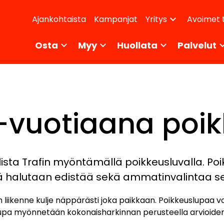
dary
Ajankohtaista
Kampanjat
Avoimet 
Yritys
ikko
Osta
Myy
Huollata
Palvelut
7-vuotiaana poi
lista Trafin myöntämällä poikkeusluvalla. Po
llä halutaan edistää sekä ammatinvalintaa sek
n liikenne kulje näppärästi joka paikkaan. Poikkeuslupaa v
. Lupa myönnetään kokonaisharkinnan perusteella arvioiden