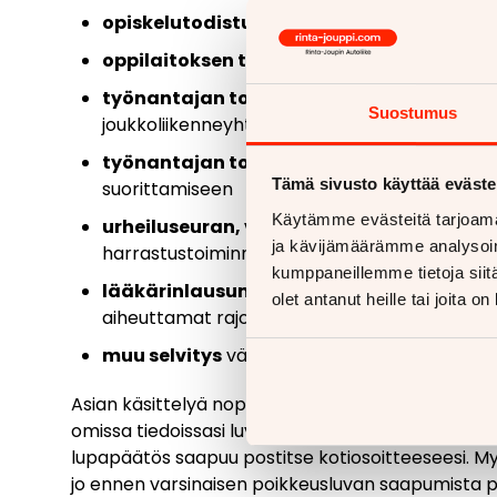
opiskelutodistus
, kun poikkeuslupaa haeta
oppilaitoksen todistus liikkumistarpeest
työnantajan todistus
työpaikasta tai työh
Suostumus
joukkoliikenneyhteyksien takia
työnantajan todistus liikkumistarpeesta
Tämä sivusto käyttää eväste
suorittamiseen
Käytämme evästeitä tarjoama
urheiluseuran, valmentajan, yhdistyksen
ja kävijämäärämme analysoim
harrastustoiminnasta
kumppaneillemme tietoja siitä
lääkärinlausunto
tai muun terveydenhuollon
olet antanut heille tai joita o
aiheuttamat rajoitteet liikkumiseen ja vältt
muu selvitys
välttämättömästä kulkemistarp
Asian käsittelyä nopeuttaa mahdollisimman huolell
omissa tiedoissasi luvan sitten, kun se on myönn
lupapäätös saapuu postitse kotiosoitteeseesi. My
jo ennen varsinaisen poikkeusluvan saapumista po